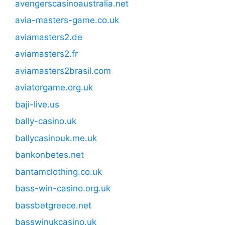
avengerscasinoaustralia.net
avia-masters-game.co.uk
aviamasters2.de
aviamasters2.fr
aviamasters2brasil.com
aviatorgame.org.uk
baji-live.us
bally-casino.uk
ballycasinouk.me.uk
bankonbetes.net
bantamclothing.co.uk
bass-win-casino.org.uk
bassbetgreece.net
basswinukcasino.uk