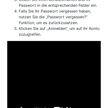
Passwort in die entsprechenden Felder ein.
Falls Sie Ihr Passwort vergessen haben,
nutzen Sie die „Passwort vergessen?“
Funktion, um es zurückzusetzen.
Klicken Sie auf „Anmelden“, um auf Ihr Konto
zuzugreifen.