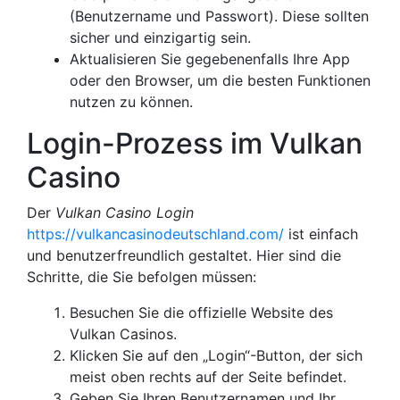
(Benutzername und Passwort). Diese sollten
sicher und einzigartig sein.
Aktualisieren Sie gegebenenfalls Ihre App
oder den Browser, um die besten Funktionen
nutzen zu können.
Login-Prozess im Vulkan
Casino
Der
Vulkan Casino Login
https://vulkancasinodeutschland.com/
ist einfach
und benutzerfreundlich gestaltet. Hier sind die
Schritte, die Sie befolgen müssen:
Besuchen Sie die offizielle Website des
Vulkan Casinos.
Klicken Sie auf den „Login“-Button, der sich
meist oben rechts auf der Seite befindet.
Geben Sie Ihren Benutzernamen und Ihr