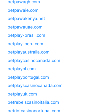
betpawagh.com
betpawaie.com
betpawakenya.net
betpawauae.com
betplay-brasil.com
betplay-peru.com
betplayaustralia.com
betplaycasinocanada.com
betplaypl.com
betplayportugal.com
betplayscasinocanada.com
betplayuk.com
betrebelscasinoitalia.com
betriotcasinoportugal.com