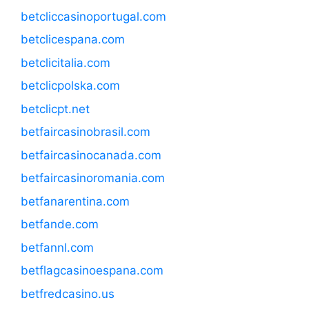
betcliccasinoportugal.com
betclicespana.com
betclicitalia.com
betclicpolska.com
betclicpt.net
betfaircasinobrasil.com
betfaircasinocanada.com
betfaircasinoromania.com
betfanarentina.com
betfande.com
betfannl.com
betflagcasinoespana.com
betfredcasino.us