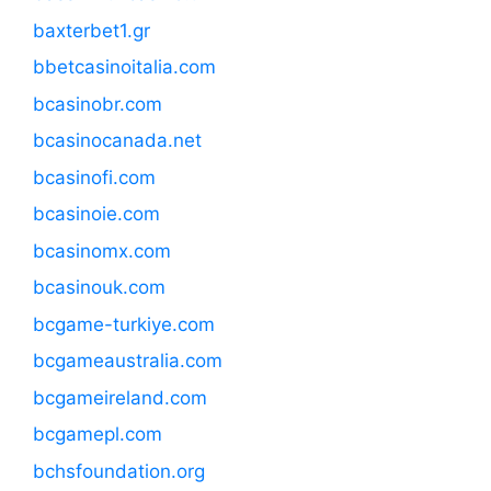
baxterbet1.gr
bbetcasinoitalia.com
bcasinobr.com
bcasinocanada.net
bcasinofi.com
bcasinoie.com
bcasinomx.com
bcasinouk.com
bcgame-turkiye.com
bcgameaustralia.com
bcgameireland.com
bcgamepl.com
bchsfoundation.org