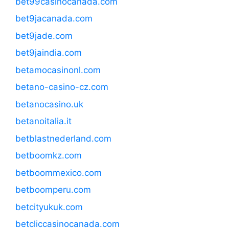
bet99casinocanada.com
bet9jacanada.com
bet9jade.com
bet9jaindia.com
betamocasinonl.com
betano-casino-cz.com
betanocasino.uk
betanoitalia.it
betblastnederland.com
betboomkz.com
betboommexico.com
betboomperu.com
betcityukuk.com
betcliccasinocanada.com