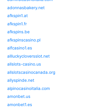
adonnasbakery.net
afkspin1.at
afkspin1.fr
afkspins.be
afkspinscasino.pl
alfcasino1.es
allluckycloversslot.net
allslots-casino.us
allslotscasinocanada.org
allyspinde.net
alpinocasinoitalia.com
amonbet.us
amonbet1.es