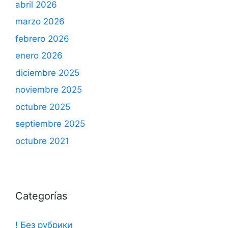
abril 2026
marzo 2026
febrero 2026
enero 2026
diciembre 2025
noviembre 2025
octubre 2025
septiembre 2025
octubre 2021
Categorías
! Без рубрики