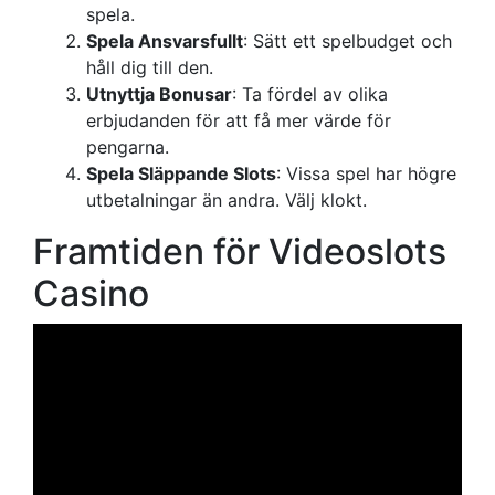
spela.
Spela Ansvarsfullt
: Sätt ett spelbudget och
håll dig till den.
Utnyttja Bonusar
: Ta fördel av olika
erbjudanden för att få mer värde för
pengarna.
Spela Släppande Slots
: Vissa spel har högre
utbetalningar än andra. Välj klokt.
Framtiden för Videoslots
Casino