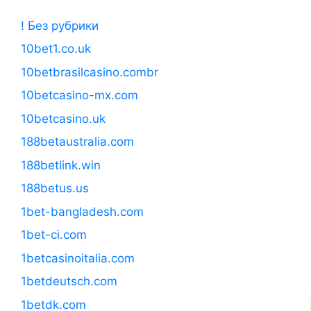
! Без рубрики
10bet1.co.uk
10betbrasilcasino.combr
10betcasino-mx.com
10betcasino.uk
188betaustralia.com
188betlink.win
188betus.us
1bet-bangladesh.com
1bet-ci.com
1betcasinoitalia.com
1betdeutsch.com
1betdk.com