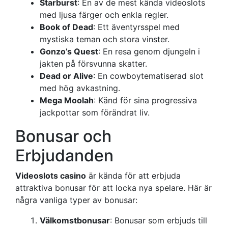
Starburst
: En av de mest kända videoslots
med ljusa färger och enkla regler.
Book of Dead
: Ett äventyrsspel med
mystiska teman och stora vinster.
Gonzo’s Quest
: En resa genom djungeln i
jakten på försvunna skatter.
Dead or Alive
: En cowboytematiserad slot
med hög avkastning.
Mega Moolah
: Känd för sina progressiva
jackpottar som förändrat liv.
Bonusar och
Erbjudanden
Videoslots casino
är kända för att erbjuda
attraktiva bonusar för att locka nya spelare. Här är
några vanliga typer av bonusar:
Välkomstbonusar
: Bonusar som erbjuds till