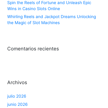
Spin the Reels of Fortune and Unleash Epic
Wins in Casino Slots Online
Whirling Reels and Jackpot Dreams Unlocking
the Magic of Slot Machines
Comentarios recientes
Archivos
julio 2026
junio 2026