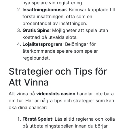
nya spelare vid registrering.
Insättningsbonusar
: Bonusar kopplade till
första insättningen, ofta som en
procentandel av insättningen.
Gratis Spins
: Möjligheter att spela utan
kostnad på utvalda slots.
Lojalitetsprogram
: Belöningar för
återkommande spelare som spelar
regelbundet.
Strategier och Tips för
Att Vinna
Att vinna på
videoslots casino
handlar inte bara
om tur. Här är några tips och strategier som kan
öka dina chanser:
Förstå Spelet
: Läs alltid reglerna och kolla
på utbetalningstabellen innan du börjar