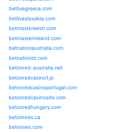
betlivegreece.com
betliveslovakia.com
betmastereesti.com
betmasterireland.com
betnationaustralia.com
betnationid.com
betonred-australia.net
betonredcasino1.pl
betonredcasinoportugal.com
betonredcasinosite.com
betonredhungary.com
betonreds.ca
betovoes.com