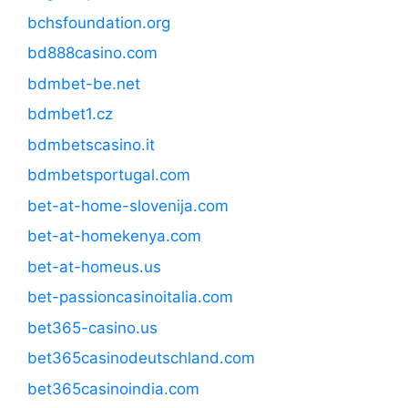
bchsfoundation.org
bd888casino.com
bdmbet-be.net
bdmbet1.cz
bdmbetscasino.it
bdmbetsportugal.com
bet-at-home-slovenija.com
bet-at-homekenya.com
bet-at-homeus.us
bet-passioncasinoitalia.com
bet365-casino.us
bet365casinodeutschland.com
bet365casinoindia.com