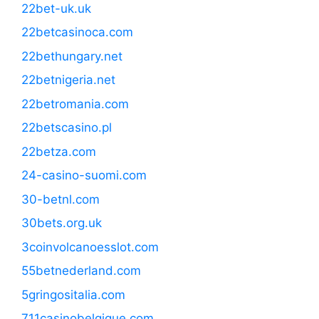
22bet-uk.uk
22betcasinoca.com
22bethungary.net
22betnigeria.net
22betromania.com
22betscasino.pl
22betza.com
24-casino-suomi.com
30-betnl.com
30bets.org.uk
3coinvolcanoesslot.com
55betnederland.com
5gringositalia.com
711casinobelgique.com