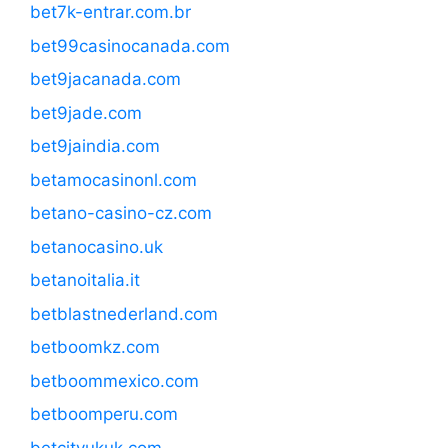
bet7k-entrar.com.br
bet99casinocanada.com
bet9jacanada.com
bet9jade.com
bet9jaindia.com
betamocasinonl.com
betano-casino-cz.com
betanocasino.uk
betanoitalia.it
betblastnederland.com
betboomkz.com
betboommexico.com
betboomperu.com
betcityukuk.com