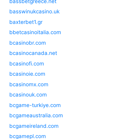
bassbetgreece.net
basswinukcasino.uk
baxterbet1.gr
bbetcasinoitalia.com
bcasinobr.com
bcasinocanada.net
bcasinofi.com
bcasinoie.com
bcasinomx.com
bcasinouk.com
bcgame-turkiye.com
bcgameaustralia.com
bcgameireland.com
bcgamepl.com