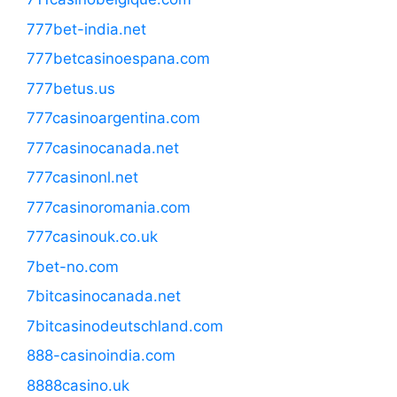
777bet-india.net
777betcasinoespana.com
777betus.us
777casinoargentina.com
777casinocanada.net
777casinonl.net
777casinoromania.com
777casinouk.co.uk
7bet-no.com
7bitcasinocanada.net
7bitcasinodeutschland.com
888-casinoindia.com
8888casino.uk