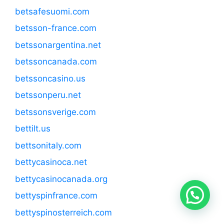
betsafesuomi.com
betsson-france.com
betssonargentina.net
betssoncanada.com
betssoncasino.us
betssonperu.net
betssonsverige.com
bettilt.us
bettsonitaly.com
bettycasinoca.net
bettycasinocanada.org
bettyspinfrance.com
bettyspinosterreich.com