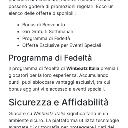
possono godere di promozioni regolari. Ecco un
elenco delle offerte disponibili:
Bonus di Benvenuto
Giri Gratuiti Settimanali
Programma di Fedeltà
Offerte Esclusive per Eventi Speciali
Programma di Fedeltà
Il programma di fedeltà di
Winbeatz Italia
premia i
giocatori per la loro esperienza. Accumulando
punti, puoi sbloccare vantaggi esclusivi, tra cui
bonus aggiuntivi e accesso a eventi speciali.
Sicurezza e Affidabilità
Giocare su
Winbeatz Italia
significa farlo in un
ambiente sicuro. La piattaforma utilizza tecnologie
avanzate di crittografia per proteggere i dati dei