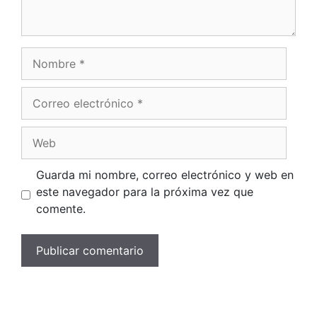
Nombre
Correo
electrónico
Web
Guarda mi nombre, correo electrónico y web en
este navegador para la próxima vez que
comente.