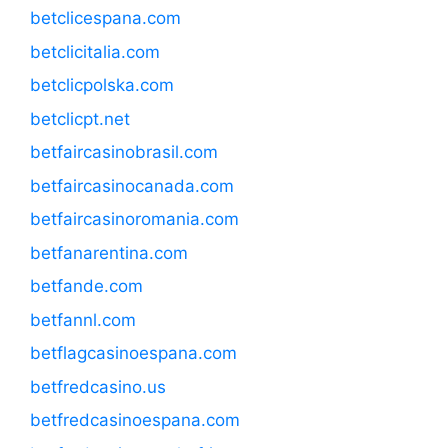
betclicespana.com
betclicitalia.com
betclicpolska.com
betclicpt.net
betfaircasinobrasil.com
betfaircasinocanada.com
betfaircasinoromania.com
betfanarentina.com
betfande.com
betfannl.com
betflagcasinoespana.com
betfredcasino.us
betfredcasinoespana.com