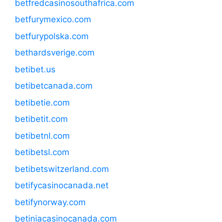
betfredcasinosouthafrica.com
betfurymexico.com
betfurypolska.com
bethardsverige.com
betibet.us
betibetcanada.com
betibetie.com
betibetit.com
betibetnl.com
betibetsl.com
betibetswitzerland.com
betifycasinocanada.net
betifynorway.com
betiniacasinocanada.com