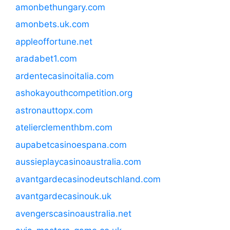
amonbethungary.com
amonbets.uk.com
appleoffortune.net
aradabet1.com
ardentecasinoitalia.com
ashokayouthcompetition.org
astronauttopx.com
atelierclementhbm.com
aupabetcasinoespana.com
aussieplaycasinoaustralia.com
avantgardecasinodeutschland.com
avantgardecasinouk.uk
avengerscasinoaustralia.net