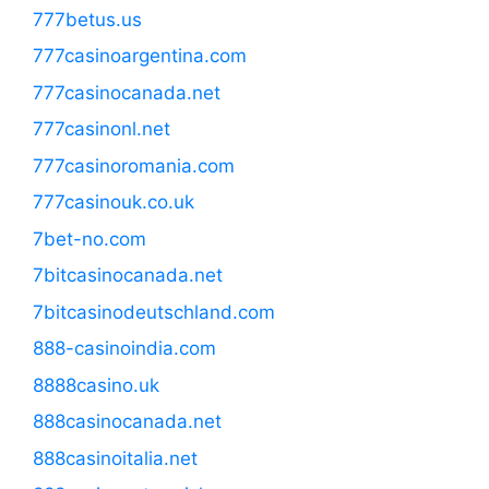
777betus.us
777casinoargentina.com
777casinocanada.net
777casinonl.net
777casinoromania.com
777casinouk.co.uk
7bet-no.com
7bitcasinocanada.net
7bitcasinodeutschland.com
888-casinoindia.com
8888casino.uk
888casinocanada.net
888casinoitalia.net