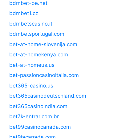
bdmbet-be.net
bdmbet1.cz
bdmbetscasino.it
bdmbetsportugal.com
bet-at-home-slovenija.com
bet-at-homekenya.com
bet-at-homeus.us
bet-passioncasinoitalia.com
bet365-casino.us
bet365casinodeutschland.com
bet365casinoindia.com
bet7k-entrar.com.br
bet99casinocanada.com
bet9jacanada.com