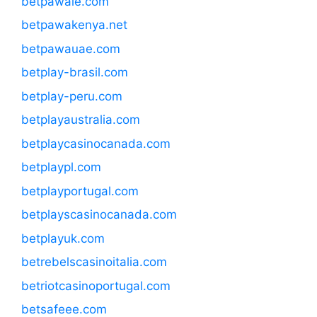
betpawaie.com
betpawakenya.net
betpawauae.com
betplay-brasil.com
betplay-peru.com
betplayaustralia.com
betplaycasinocanada.com
betplaypl.com
betplayportugal.com
betplayscasinocanada.com
betplayuk.com
betrebelscasinoitalia.com
betriotcasinoportugal.com
betsafeee.com