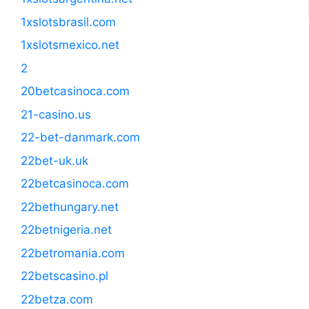
1xslotsbrasil.com
1xslotsmexico.net
2
20betcasinoca.com
21-casino.us
22-bet-danmark.com
22bet-uk.uk
22betcasinoca.com
22bethungary.net
22betnigeria.net
22betromania.com
22betscasino.pl
22betza.com