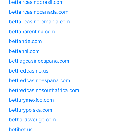
betfaircasinobrasil.com
betfaircasinocanada.com
betfaircasinoromania.com
betfanarentina.com
betfande.com
betfannl.com
betflagcasinoespana.com
betfredcasino.us
betfredcasinoespana.com
betfredcasinosouthafrica.com
betfurymexico.com
betfurypolska.com
bethardsverige.com
betibet.us