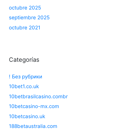
octubre 2025
septiembre 2025
octubre 2021
Categorías
! Без рубрики
10bet1.co.uk
10betbrasilcasino.combr
10betcasino-mx.com
10betcasino.uk
188betaustralia.com