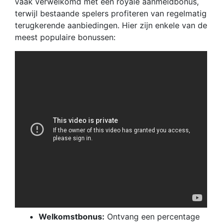
vaak verwelkomd met een royale aanmeldbonus,
terwijl bestaande spelers profiteren van regelmatig
terugkerende aanbiedingen. Hier zijn enkele van de
meest populaire bonussen:
Welkomstbonus:
Ontvang een percentage