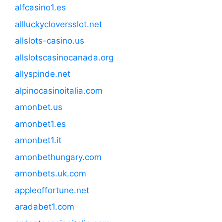
alfcasino1.es
allluckycloversslot.net
allslots-casino.us
allslotscasinocanada.org
allyspinde.net
alpinocasinoitalia.com
amonbet.us
amonbet1.es
amonbet1.it
amonbethungary.com
amonbets.uk.com
appleoffortune.net
aradabet1.com