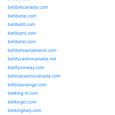
betibetcanada.com
betibetie.com
betibetit.com
betibetnl.com
betibetsl.com
betibetswitzerland.com
betifycasinocanada.net
betifynorway.com
betiniacasinocanada.com
betiniasverige.com
betking-tr.com
betkingci.com
betkingitaly.com