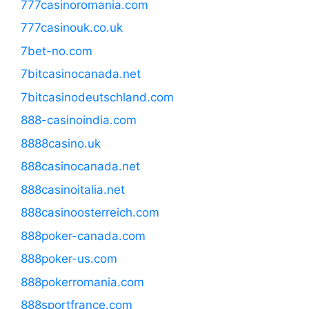
777casinoromania.com
777casinouk.co.uk
7bet-no.com
7bitcasinocanada.net
7bitcasinodeutschland.com
888-casinoindia.com
8888casino.uk
888casinocanada.net
888casinoitalia.net
888casinoosterreich.com
888poker-canada.com
888poker-us.com
888pokerromania.com
888sportfrance.com