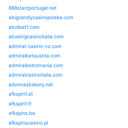
888starzportugal.net
abigcandycasinopolska.com
abolbet1.com
abukingcasinoitalia.com
admiral-casino-cz.com
admiralbetaustria.com
admiralbetromania.com
admiralcasinoitalia.com
adonnasbakery.net
afkspin1.at
afkspin1.fr
afkspins.be
afkspinscasino.pl