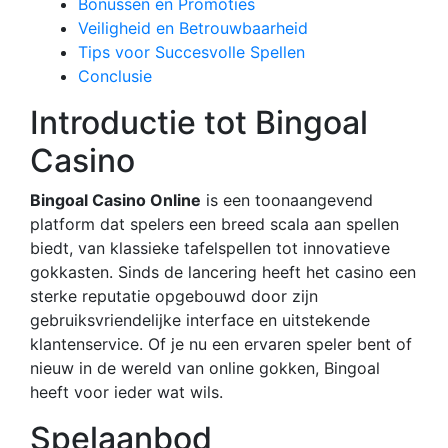
Bonussen en Promoties
Veiligheid en Betrouwbaarheid
Tips voor Succesvolle Spellen
Conclusie
Introductie tot Bingoal
Casino
Bingoal Casino Online
is een toonaangevend
platform dat spelers een breed scala aan spellen
biedt, van klassieke tafelspellen tot innovatieve
gokkasten. Sinds de lancering heeft het casino een
sterke reputatie opgebouwd door zijn
gebruiksvriendelijke interface en uitstekende
klantenservice. Of je nu een ervaren speler bent of
nieuw in de wereld van online gokken, Bingoal
heeft voor ieder wat wils.
Spelaanbod