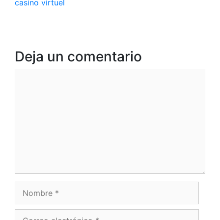
casino virtuel
Deja un comentario
Comentario
Nombre
Correo