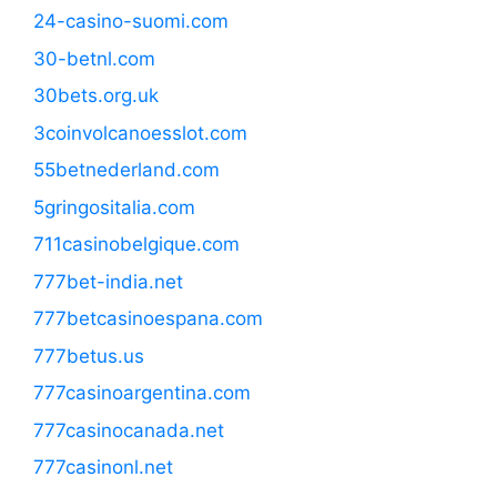
24-casino-suomi.com
30-betnl.com
30bets.org.uk
3coinvolcanoesslot.com
55betnederland.com
5gringositalia.com
711casinobelgique.com
777bet-india.net
777betcasinoespana.com
777betus.us
777casinoargentina.com
777casinocanada.net
777casinonl.net