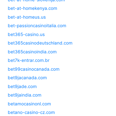
bet-at-homekenya.com
bet-at-homeus.us
bet-passioncasinoitalia.com
bet365-casino.us
bet365casinodeutschland.com
bet365casinoindia.com
bet7k-entrar.com.br
bet99casinocanada.com
bet9jacanada.com
bet9jade.com
bet9jaindia.com
betamocasinonl.com
betano-casino-cz.com