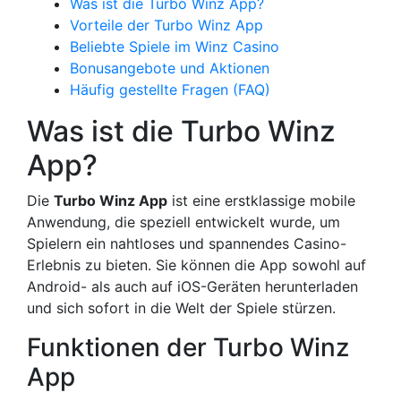
Was ist die Turbo Winz App?
Vorteile der Turbo Winz App
Beliebte Spiele im Winz Casino
Bonusangebote und Aktionen
Häufig gestellte Fragen (FAQ)
Was ist die Turbo Winz
App?
Die
Turbo Winz App
ist eine erstklassige mobile
Anwendung, die speziell entwickelt wurde, um
Spielern ein nahtloses und spannendes Casino-
Erlebnis zu bieten. Sie können die App sowohl auf
Android- als auch auf iOS-Geräten herunterladen
und sich sofort in die Welt der Spiele stürzen.
Funktionen der Turbo Winz
App