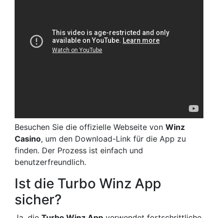
Besuchen Sie die offizielle Webseite von
Winz
Casino
, um den Download-Link für die App zu
finden. Der Prozess ist einfach und
benutzerfreundlich.
Ist die Turbo Winz App
sicher?
Ja, die
Turbo Winz App
verwendet fortschrittliche