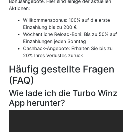
Bonusangebote. Hier sind einige der aktuellen
Aktionen:
Willkommensbonus: 100% auf die erste
Einzahlung bis zu 200 €
Wöchentliche Reload-Boni: Bis zu 50% auf
Einzahlungen jeden Sonntag
Cashback-Angebote: Erhalten Sie bis zu
20% Ihres Verlustes zurück
Häufig gestellte Fragen
(FAQ)
Wie lade ich die Turbo Winz
App herunter?