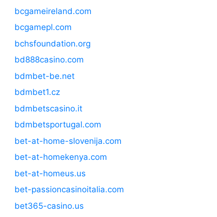
bcgameireland.com
bcgamepl.com
bchsfoundation.org
bd888casino.com
bdmbet-be.net
bdmbet1.cz
bdmbetscasino.it
bdmbetsportugal.com
bet-at-home-slovenija.com
bet-at-homekenya.com
bet-at-homeus.us
bet-passioncasinoitalia.com
bet365-casino.us