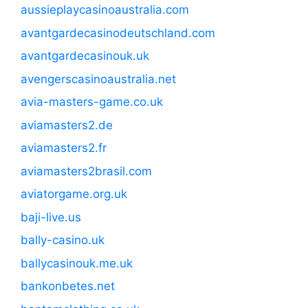
aussieplaycasinoaustralia.com
avantgardecasinodeutschland.com
avantgardecasinouk.uk
avengerscasinoaustralia.net
avia-masters-game.co.uk
aviamasters2.de
aviamasters2.fr
aviamasters2brasil.com
aviatorgame.org.uk
baji-live.us
bally-casino.uk
ballycasinouk.me.uk
bankonbetes.net