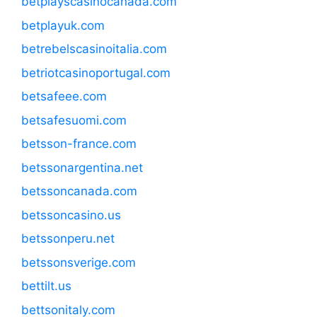
betplayscasinocanada.com
betplayuk.com
betrebelscasinoitalia.com
betriotcasinoportugal.com
betsafeee.com
betsafesuomi.com
betsson-france.com
betssonargentina.net
betssoncanada.com
betssoncasino.us
betssonperu.net
betssonsverige.com
bettilt.us
bettsonitaly.com