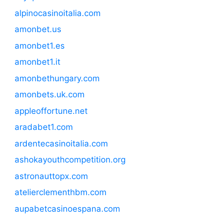
alpinocasinoitalia.com
amonbet.us
amonbet1.es
amonbet1.it
amonbethungary.com
amonbets.uk.com
appleoffortune.net
aradabet1.com
ardentecasinoitalia.com
ashokayouthcompetition.org
astronauttopx.com
atelierclementhbm.com
aupabetcasinoespana.com