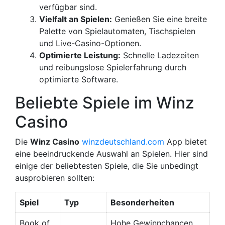
verfügbar sind.
Vielfalt an Spielen:
Genießen Sie eine breite
Palette von Spielautomaten, Tischspielen
und Live-Casino-Optionen.
Optimierte Leistung:
Schnelle Ladezeiten
und reibungslose Spielerfahrung durch
optimierte Software.
Beliebte Spiele im Winz
Casino
Die
Winz Casino
winzdeutschland.com
App bietet
eine beeindruckende Auswahl an Spielen. Hier sind
einige der beliebtesten Spiele, die Sie unbedingt
ausprobieren sollten:
Spiel
Typ
Besonderheiten
Book of
Hohe Gewinnchancen