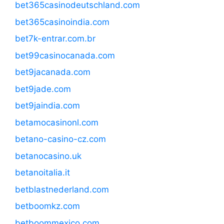
bet365casinodeutschland.com
bet365casinoindia.com
bet7k-entrar.com.br
bet99casinocanada.com
bet9jacanada.com
bet9jade.com
bet9jaindia.com
betamocasinonl.com
betano-casino-cz.com
betanocasino.uk
betanoitalia.it
betblastnederland.com
betboomkz.com
betboommexico.com