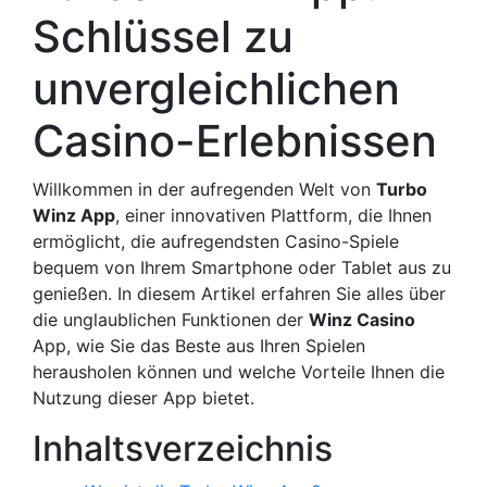
Schlüssel zu
unvergleichlichen
Casino-Erlebnissen
Willkommen in der aufregenden Welt von
Turbo
Winz App
, einer innovativen Plattform, die Ihnen
ermöglicht, die aufregendsten Casino-Spiele
bequem von Ihrem Smartphone oder Tablet aus zu
genießen. In diesem Artikel erfahren Sie alles über
die unglaublichen Funktionen der
Winz Casino
App, wie Sie das Beste aus Ihren Spielen
herausholen können und welche Vorteile Ihnen die
Nutzung dieser App bietet.
Inhaltsverzeichnis