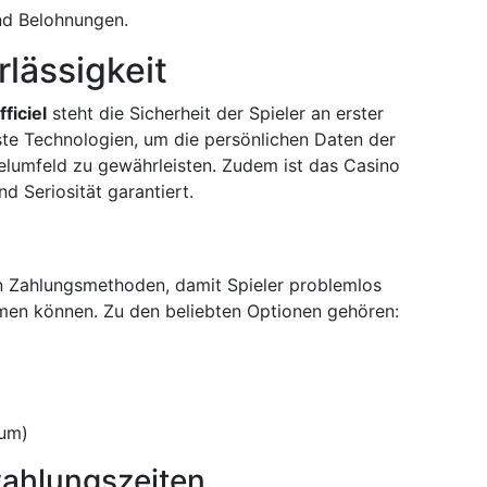
und Belohnungen.
rlässigkeit
ficiel
steht die Sicherheit der Spieler an erster
ste Technologien, um die persönlichen Daten der
elumfeld zu gewährleisten. Zudem ist das Casino
nd Seriosität garantiert.
on Zahlungsmethoden, damit Spieler problemlos
en können. Zu den beliebten Optionen gehören:
eum)
ahlungszeiten