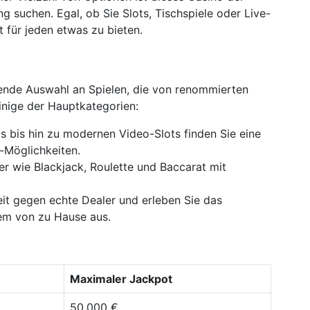
ng suchen. Egal, ob Sie Slots, Tischspiele oder Live-
 für jeden etwas zu bieten.
ende Auswahl an Spielen, die von renommierten
inige der Hauptkategorien:
s bis hin zu modernen Video-Slots finden Sie eine
-Möglichkeiten.
er wie Blackjack, Roulette und Baccarat mit
eit gegen echte Dealer und erleben Sie das
em von zu Hause aus.
Maximaler Jackpot
m
50.000 €