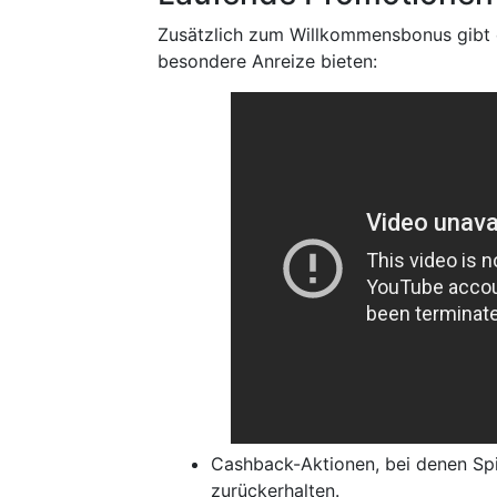
Zusätzlich zum Willkommensbonus gibt 
besondere Anreize bieten:
Cashback-Aktionen, bei denen Spie
zurückerhalten.