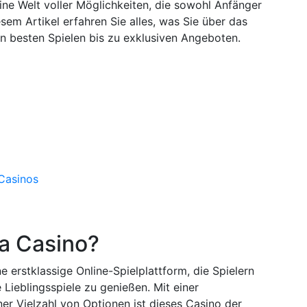
eine Welt voller Möglichkeiten, die sowohl Anfänger
esem Artikel erfahren Sie alles, was Sie über das
 besten Spielen bis zu exklusiven Angeboten.
Casinos
na Casino?
ne erstklassige Online-Spielplattform, die Spielern
e Lieblingsspiele zu genießen. Mit einer
er Vielzahl von Optionen ist dieses Casino der