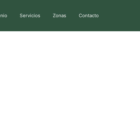
nio
Servicios
Zonas
Contacto