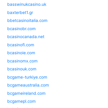
basswinukcasino.uk
baxterbet1.gr
bbetcasinoitalia.com
bcasinobr.com
bcasinocanada.net
bcasinofi.com
bcasinoie.com
bcasinomx.com
bcasinouk.com
bcgame-turkiye.com
bcgameaustralia.com
bcgameireland.com
bcgamepl.com