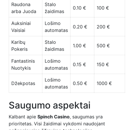
Raudona
Stalo
0.10 €
100 €
arba Juoda
žaidimas
Auksiniai
Lošimo
0.20 €
200 €
Vaisiai
automatas
Karibų
Stalo
1.00 €
500 €
Pokeris
žaidimas
Fantastinis
Lošimo
0.15 €
150 €
Nuotykis
automatas
Lošimo
Džekpotas
0.50 €
1000 €
automatas
Saugumo aspektai
Kalbant apie
Spinch Casino
, saugumas yra
prioritetas. Visi žaidimai vykdomi naudojant