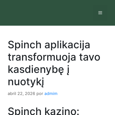
Saltar
al
Menú
contenido
Spinch aplikacija
transformuoja tavo
kasdienybę į
nuotykį
abril 22, 2026
por
admim
Spinch kazino: