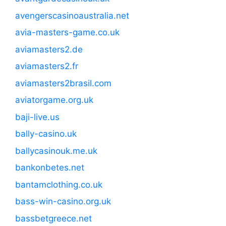
avengerscasinoaustralia.net
avia-masters-game.co.uk
aviamasters2.de
aviamasters2.fr
aviamasters2brasil.com
aviatorgame.org.uk
baji-live.us
bally-casino.uk
ballycasinouk.me.uk
bankonbetes.net
bantamclothing.co.uk
bass-win-casino.org.uk
bassbetgreece.net