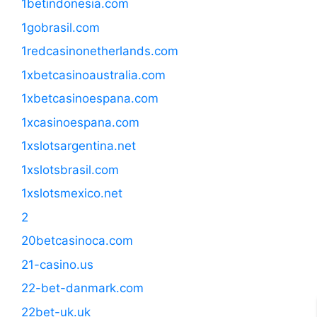
1betindonesia.com
1gobrasil.com
1redcasinonetherlands.com
1xbetcasinoaustralia.com
1xbetcasinoespana.com
1xcasinoespana.com
1xslotsargentina.net
1xslotsbrasil.com
1xslotsmexico.net
2
20betcasinoca.com
21-casino.us
22-bet-danmark.com
22bet-uk.uk