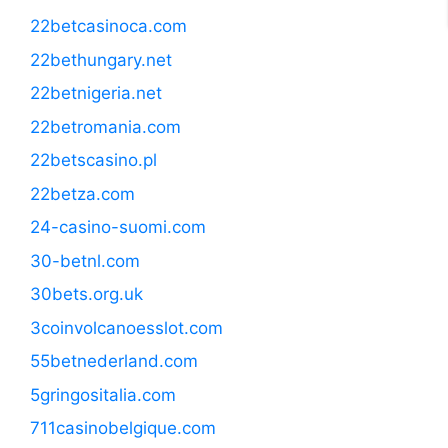
22betcasinoca.com
22bethungary.net
22betnigeria.net
22betromania.com
22betscasino.pl
22betza.com
24-casino-suomi.com
30-betnl.com
30bets.org.uk
3coinvolcanoesslot.com
55betnederland.com
5gringositalia.com
711casinobelgique.com