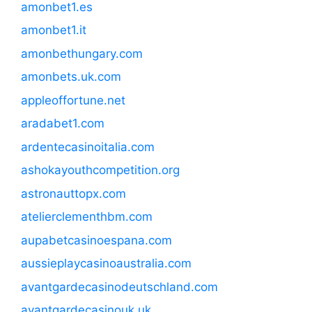
amonbet1.es
amonbet1.it
amonbethungary.com
amonbets.uk.com
appleoffortune.net
aradabet1.com
ardentecasinoitalia.com
ashokayouthcompetition.org
astronauttopx.com
atelierclementhbm.com
aupabetcasinoespana.com
aussieplaycasinoaustralia.com
avantgardecasinodeutschland.com
avantgardecasinouk.uk