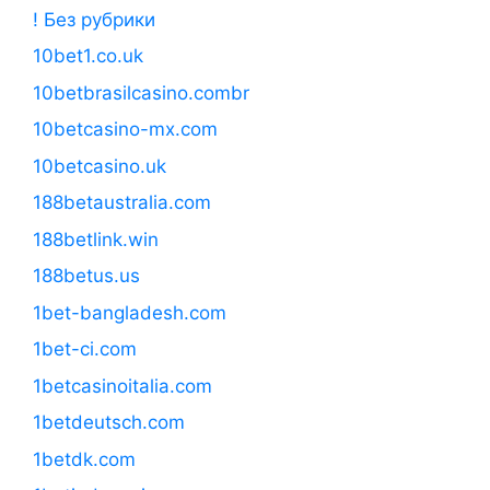
! Без рубрики
10bet1.co.uk
10betbrasilcasino.combr
10betcasino-mx.com
10betcasino.uk
188betaustralia.com
188betlink.win
188betus.us
1bet-bangladesh.com
1bet-ci.com
1betcasinoitalia.com
1betdeutsch.com
1betdk.com