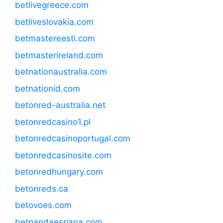
betlivegreece.com
betliveslovakia.com
betmastereesti.com
betmasterireland.com
betnationaustralia.com
betnationid.com
betonred-australia.net
betonredcasino1.pl
betonredcasinoportugal.com
betonredcasinosite.com
betonredhungary.com
betonreds.ca
betovoes.com
betpandaespana.com