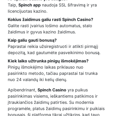
Taip,
Spinch app
naudoja SSL šifravimą ir yra
licencijuotas kazino.
Kokius žaidimus galiu rasti Spinch Casino?
Galite rasti įvairius lošimo automatus, stalo
žaidimus ir gyvus kazino žaidimus.
Kaip galiu gauti bonusą?
Paprastai reikia užsiregistruoti ir atlikti pirmąjį
depozitą, kad gautumėte pasveikinimo bonusą.
Kiek laiko užtrunka pinigų išmokėjimas?
Pinigų išmokėjimo laikas priklauso nuo
pasirinkto metodo, tačiau paprastai tai trunka
nuo 24 valandų iki kelių dienų.
Apibendrinant,
Spinch Casino
yra puikus
pasirinkimas visiems, ieškantiems patikimos ir
įtraukiančios žaidimų patirties. Su modernia
programėle, platus žaidimų pasirinkimu ir puikiais
bonusais, ši platforma tikrai užtikrins, kad tavo