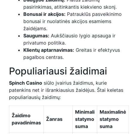
pasirinkimas, atitinkantis kiekvieno skonį.
Bonusai ir akcijos:
Patrauklūs pasveikinimo
bonusai ir nuolatinės akcijos esamiems
žaidėjams.
Saugumas:
Aukščiausio lygio apsauga ir
privatumo politika.
Klientų aptarnavimas:
Greitas ir efektyvus
pagalbos centras.
Populiariausi žaidimai
Spinch Casino
siūlo įvairius žaidimus, kurie
patenkins net ir išrankiausius žaidėjus. Štai keletas
populiariausių žaidimų:
Minimali
Maximalinė
Žaidimo
Žanras
statymo
statymo
pavadinimas
suma
suma