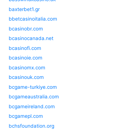
baxterbet1.gr
bbetcasinoitalia.com
bcasinobr.com
bcasinocanada.net
bcasinofi.com
bcasinoie.com
bcasinomx.com
bcasinouk.com
bcgame-turkiye.com
bcgameaustralia.com
bcgameireland.com
bcgamepl.com
bchsfoundation.org