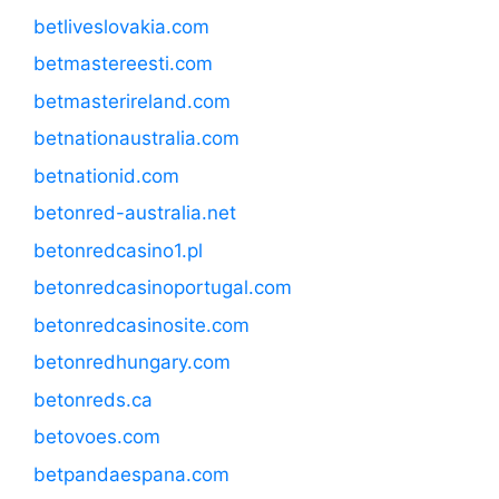
betliveslovakia.com
betmastereesti.com
betmasterireland.com
betnationaustralia.com
betnationid.com
betonred-australia.net
betonredcasino1.pl
betonredcasinoportugal.com
betonredcasinosite.com
betonredhungary.com
betonreds.ca
betovoes.com
betpandaespana.com