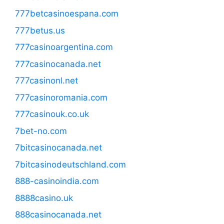
777betcasinoespana.com
777betus.us
777casinoargentina.com
777casinocanada.net
777casinonl.net
777casinoromania.com
777casinouk.co.uk
7bet-no.com
7bitcasinocanada.net
7bitcasinodeutschland.com
888-casinoindia.com
8888casino.uk
888casinocanada.net