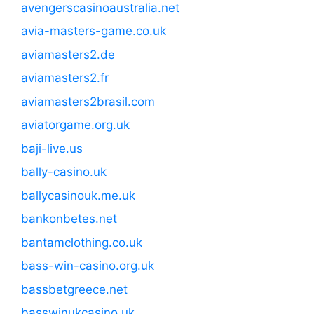
avengerscasinoaustralia.net
avia-masters-game.co.uk
aviamasters2.de
aviamasters2.fr
aviamasters2brasil.com
aviatorgame.org.uk
baji-live.us
bally-casino.uk
ballycasinouk.me.uk
bankonbetes.net
bantamclothing.co.uk
bass-win-casino.org.uk
bassbetgreece.net
basswinukcasino.uk