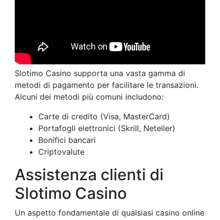
Slotimo Casino supporta una vasta gamma di
metodi di pagamento per facilitare le transazioni.
Alcuni dei metodi più comuni includono:
Carte di credito (Visa, MasterCard)
Portafogli elettronici (Skrill, Neteller)
Bonifici bancari
Criptovalute
Assistenza clienti di
Slotimo Casino
Un aspetto fondamentale di qualsiasi casino online