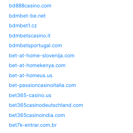
bd888casino.com
bdmbet-be.net
bdmbet1.cz
bdmbetscasino.it
bdmbetsportugal.com
bet-at-home-slovenija.com
bet-at-homekenya.com
bet-at-homeus.us
bet-passioncasinoitalia.com
bet365-casino.us
bet365casinodeutschland.com
bet365casinoindia.com
bet7k-entrar.com.br