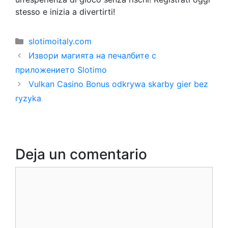
stesso e inizia a divertirti!
Categorías
slotimoitaly.com
Извори магията на печалбите с
приложението Slotimo
Vulkan Casino Bonus odkrywa skarby gier bez
ryzyka
Deja un comentario
Comentario