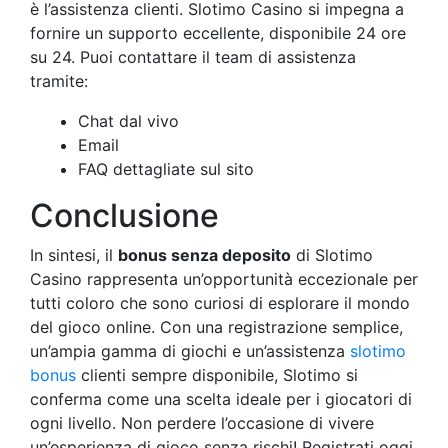
è l’assistenza clienti. Slotimo Casino si impegna a
fornire un supporto eccellente, disponibile 24 ore
su 24. Puoi contattare il team di assistenza
tramite:
Chat dal vivo
Email
FAQ dettagliate sul sito
Conclusione
In sintesi, il
bonus senza deposito
di Slotimo
Casino rappresenta un’opportunità eccezionale per
tutti coloro che sono curiosi di esplorare il mondo
del gioco online. Con una registrazione semplice,
un’ampia gamma di giochi e un’assistenza
slotimo
bonus
clienti sempre disponibile, Slotimo si
conferma come una scelta ideale per i giocatori di
ogni livello. Non perdere l’occasione di vivere
un’esperienza di gioco senza rischi! Registrati oggi