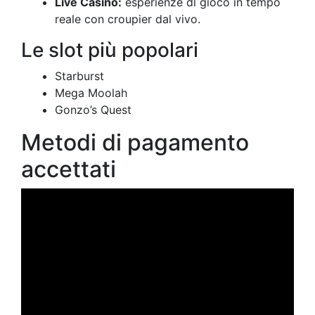
Live Casino:
esperienze di gioco in tempo
reale con croupier dal vivo.
Le slot più popolari
Starburst
Mega Moolah
Gonzo’s Quest
Metodi di pagamento
accettati