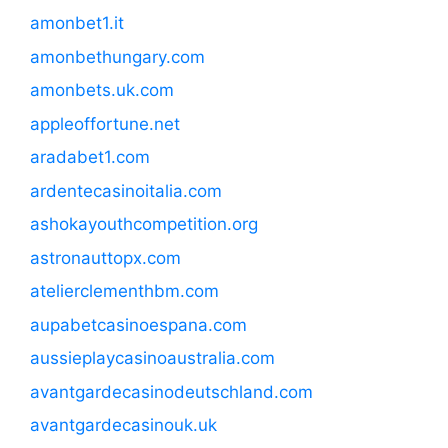
amonbet1.it
amonbethungary.com
amonbets.uk.com
appleoffortune.net
aradabet1.com
ardentecasinoitalia.com
ashokayouthcompetition.org
astronauttopx.com
atelierclementhbm.com
aupabetcasinoespana.com
aussieplaycasinoaustralia.com
avantgardecasinodeutschland.com
avantgardecasinouk.uk