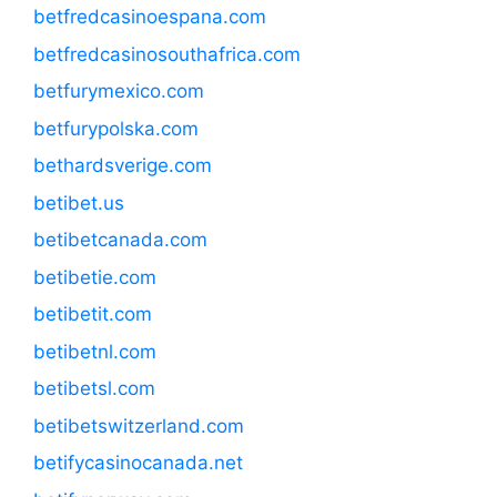
betfredcasinoespana.com
betfredcasinosouthafrica.com
betfurymexico.com
betfurypolska.com
bethardsverige.com
betibet.us
betibetcanada.com
betibetie.com
betibetit.com
betibetnl.com
betibetsl.com
betibetswitzerland.com
betifycasinocanada.net