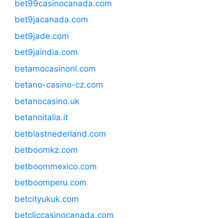
bet99casinocanada.com
bet9jacanada.com
bet9jade.com
bet9jaindia.com
betamocasinonl.com
betano-casino-cz.com
betanocasino.uk
betanoitalia.it
betblastnederland.com
betboomkz.com
betboommexico.com
betboomperu.com
betcityukuk.com
betcliccasinocanada.com