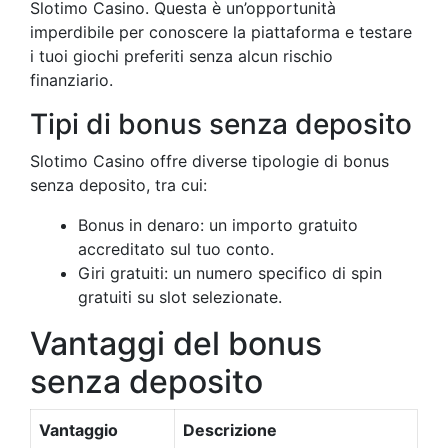
Slotimo Casino. Questa è un’opportunità
imperdibile per conoscere la piattaforma e testare
i tuoi giochi preferiti senza alcun rischio
finanziario.
Tipi di bonus senza deposito
Slotimo Casino offre diverse tipologie di bonus
senza deposito, tra cui:
Bonus in denaro: un importo gratuito
accreditato sul tuo conto.
Giri gratuiti: un numero specifico di spin
gratuiti su slot selezionate.
Vantaggi del bonus
senza deposito
Vantaggio
Descrizione