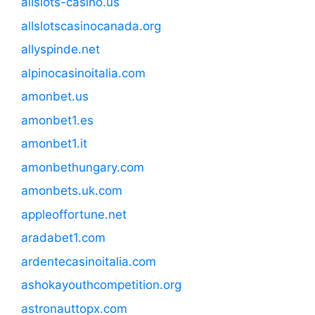
allslots-casino.us
allslotscasinocanada.org
allyspinde.net
alpinocasinoitalia.com
amonbet.us
amonbet1.es
amonbet1.it
amonbethungary.com
amonbets.uk.com
appleoffortune.net
aradabet1.com
ardentecasinoitalia.com
ashokayouthcompetition.org
astronauttopx.com