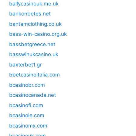
ballycasinouk.me.uk
bankonbetes.net
bantamclothing.co.uk
bass-win-casino.org.uk
bassbetgreece.net
basswinukcasino.uk
baxterbet1.gr
bbetcasinoitalia.com
bcasinobr.com
bcasinocanada.net
bcasinofi.com
bcasinoie.com
bcasinomx.com
bcasinouk.com