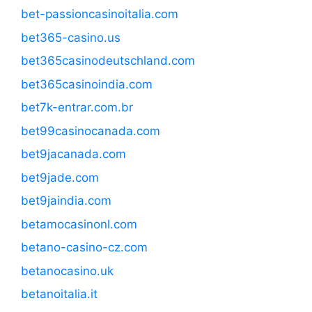
bet-passioncasinoitalia.com
bet365-casino.us
bet365casinodeutschland.com
bet365casinoindia.com
bet7k-entrar.com.br
bet99casinocanada.com
bet9jacanada.com
bet9jade.com
bet9jaindia.com
betamocasinonl.com
betano-casino-cz.com
betanocasino.uk
betanoitalia.it