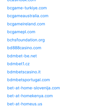
bcgame-turkiye.com
bcgameaustralia.com
bcgameireland.com
bcgamepl.com
bchsfoundation.org
bd888casino.com
bdmbet-be.net
bdmbet1.cz
bdmbetscasino.it
bdmbetsportugal.com
bet-at-home-slovenija.com
bet-at-homekenya.com
bet-at-homeus.us