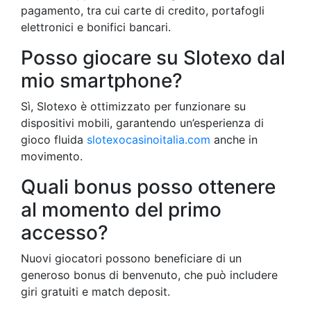
pagamento, tra cui carte di credito, portafogli
elettronici e bonifici bancari.
Posso giocare su Slotexo dal
mio smartphone?
Sì, Slotexo è ottimizzato per funzionare su
dispositivi mobili, garantendo un’esperienza di
gioco fluida
slotexocasinoitalia.com
anche in
movimento.
Quali bonus posso ottenere
al momento del primo
accesso?
Nuovi giocatori possono beneficiare di un
generoso bonus di benvenuto, che può includere
giri gratuiti e match deposit.