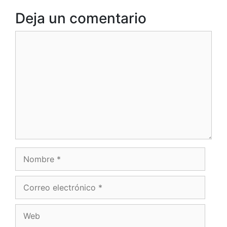
Deja un comentario
Comentario
Nombre
Correo
electrónico
Web