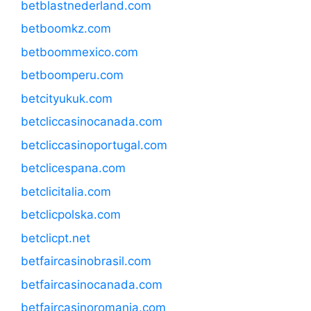
betblastnederland.com
betboomkz.com
betboommexico.com
betboomperu.com
betcityukuk.com
betcliccasinocanada.com
betcliccasinoportugal.com
betclicespana.com
betclicitalia.com
betclicpolska.com
betclicpt.net
betfaircasinobrasil.com
betfaircasinocanada.com
betfaircasinoromania.com