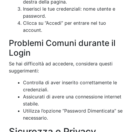
destra della pagina.
Inserisci le tue credenziali: nome utente e
password.
Clicca su “Accedi” per entrare nel tuo
account.
Problemi Comuni durante il
Login
Se hai difficoltà ad accedere, considera questi
suggerimenti:
Controlla di aver inserito correttamente le
credenziali.
Assicurati di avere una connessione internet
stabile.
Utilizza l’opzione “Password Dimenticata” se
necessario.
Sicurezza e Privacy