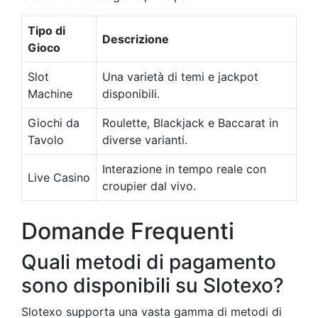
Tipo di
Descrizione
Gioco
Slot
Una varietà di temi e jackpot
Machine
disponibili.
Giochi da
Roulette, Blackjack e Baccarat in
Tavolo
diverse varianti.
Interazione in tempo reale con
Live Casino
croupier dal vivo.
Domande Frequenti
Quali metodi di pagamento
sono disponibili su Slotexo?
Slotexo supporta una vasta gamma di metodi di