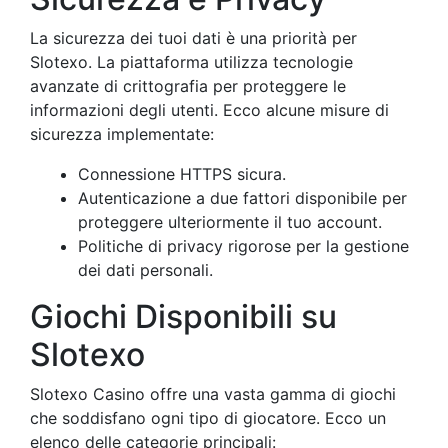
La sicurezza dei tuoi dati è una priorità per
Slotexo. La piattaforma utilizza tecnologie
avanzate di crittografia per proteggere le
informazioni degli utenti. Ecco alcune misure di
sicurezza implementate:
Connessione HTTPS sicura.
Autenticazione a due fattori disponibile per
proteggere ulteriormente il tuo account.
Politiche di privacy rigorose per la gestione
dei dati personali.
Giochi Disponibili su
Slotexo
Slotexo Casino offre una vasta gamma di giochi
che soddisfano ogni tipo di giocatore. Ecco un
elenco delle categorie principali: