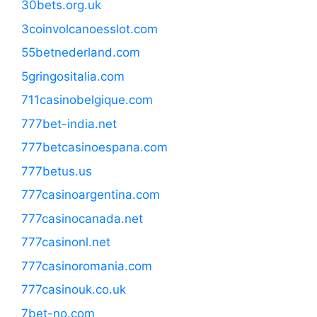
30bets.org.uk
3coinvolcanoesslot.com
55betnederland.com
5gringositalia.com
711casinobelgique.com
777bet-india.net
777betcasinoespana.com
777betus.us
777casinoargentina.com
777casinocanada.net
777casinonl.net
777casinoromania.com
777casinouk.co.uk
7bet-no.com