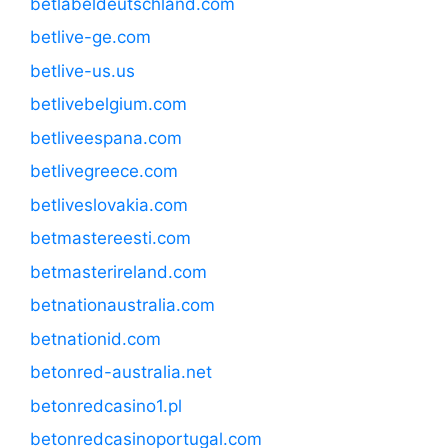
betlabeldeutschland.com
betlive-ge.com
betlive-us.us
betlivebelgium.com
betliveespana.com
betlivegreece.com
betliveslovakia.com
betmastereesti.com
betmasterireland.com
betnationaustralia.com
betnationid.com
betonred-australia.net
betonredcasino1.pl
betonredcasinoportugal.com