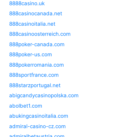
8888casino.uk
888casinocanada.net
888casinoitalia.net
888casinoosterreich.com
888poker-canada.com
888poker-us.com
888pokerromania.com
888sportfrance.com
888starzportugal.net
abigcandycasinopolska.com
abolbet1.com
abukingcasinoitalia.com
admiral-casino-cz.com
admiralbetaustria.com