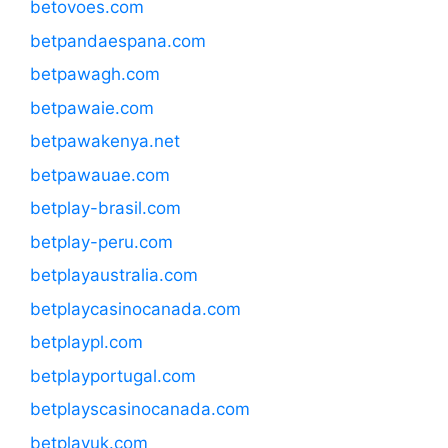
betovoes.com
betpandaespana.com
betpawagh.com
betpawaie.com
betpawakenya.net
betpawauae.com
betplay-brasil.com
betplay-peru.com
betplayaustralia.com
betplaycasinocanada.com
betplaypl.com
betplayportugal.com
betplayscasinocanada.com
betplayuk.com