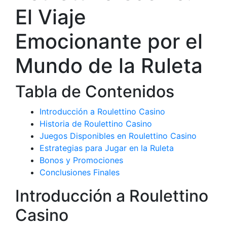
El Viaje
Emocionante por el
Mundo de la Ruleta
Tabla de Contenidos
Introducción a Roulettino Casino
Historia de Roulettino Casino
Juegos Disponibles en Roulettino Casino
Estrategias para Jugar en la Ruleta
Bonos y Promociones
Conclusiones Finales
Introducción a Roulettino
Casino