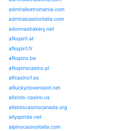
admiralbetromania.com
admiralcasinoitalia.com
adonnasbakery.net
afkspin1.at
afkspin1.fr
afkspins.be
afkspinscasino.pl
alfcasino1.es
allluckycloversslot.net
allslots-casino.us
allslotscasinocanada.org
allyspinde.net
alpinocasinoitalia.com