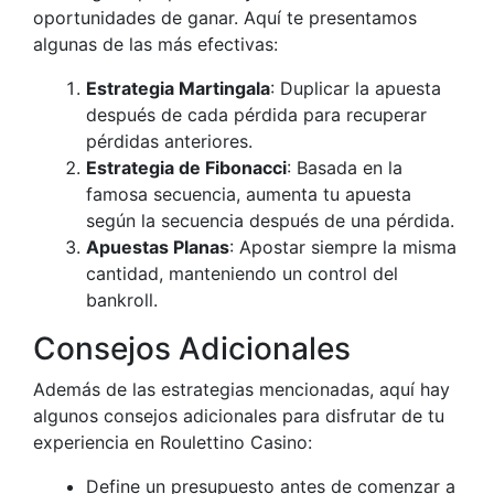
oportunidades de ganar. Aquí te presentamos
algunas de las más efectivas:
Estrategia Martingala
: Duplicar la apuesta
después de cada pérdida para recuperar
pérdidas anteriores.
Estrategia de Fibonacci
: Basada en la
famosa secuencia, aumenta tu apuesta
según la secuencia después de una pérdida.
Apuestas Planas
: Apostar siempre la misma
cantidad, manteniendo un control del
bankroll.
Consejos Adicionales
Además de las estrategias mencionadas, aquí hay
algunos consejos adicionales para disfrutar de tu
experiencia en Roulettino Casino:
Define un presupuesto antes de comenzar a