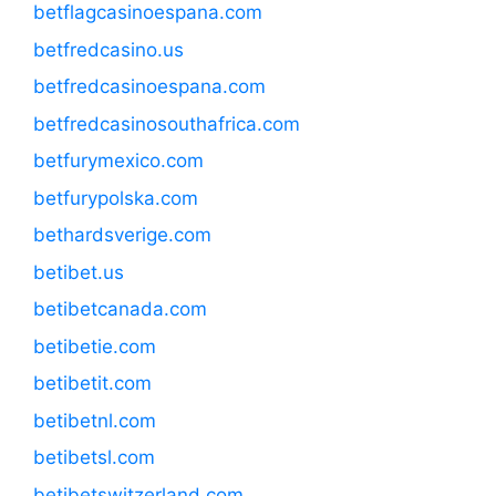
betflagcasinoespana.com
betfredcasino.us
betfredcasinoespana.com
betfredcasinosouthafrica.com
betfurymexico.com
betfurypolska.com
bethardsverige.com
betibet.us
betibetcanada.com
betibetie.com
betibetit.com
betibetnl.com
betibetsl.com
betibetswitzerland.com