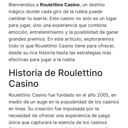
Bienvenidos a
Roulettino Casino
, un destino
mágico donde cada giro de la ruleta puede
cambiar tu suerte. Este casino no solo es un lugar
para jugar, sino una experiencia que combina
emoción, entretenimiento y la posibilidad de ganar
grandes premios. En este artículo, exploraremos
todo lo que Roulettino Casino tiene para ofrecer,
desde su rica historia hasta las estrategias más
efectivas para jugar a la ruleta.
Historia de Roulettino
Casino
Roulettino Casino fue fundado en el año 2005, en
medio de un auge en la popularidad de los casinos
en línea. Su creación fue impulsada por la
necesidad de ofrecer una experiencia de juego
única que capturara la esencia de los casinos