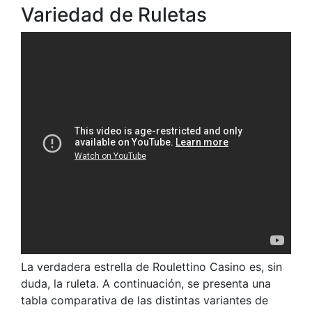
Variedad de Ruletas
La verdadera estrella de Roulettino Casino es, sin
duda, la ruleta. A continuación, se presenta una
tabla comparativa de las distintas variantes de