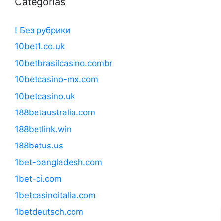
Categorías
! Без рубрики
10bet1.co.uk
10betbrasilcasino.combr
10betcasino-mx.com
10betcasino.uk
188betaustralia.com
188betlink.win
188betus.us
1bet-bangladesh.com
1bet-ci.com
1betcasinoitalia.com
1betdeutsch.com