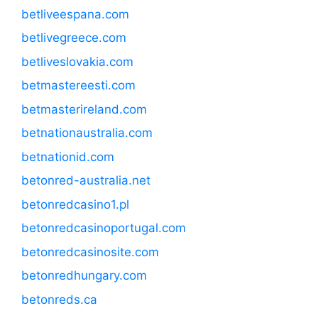
betliveespana.com
betlivegreece.com
betliveslovakia.com
betmastereesti.com
betmasterireland.com
betnationaustralia.com
betnationid.com
betonred-australia.net
betonredcasino1.pl
betonredcasinoportugal.com
betonredcasinosite.com
betonredhungary.com
betonreds.ca