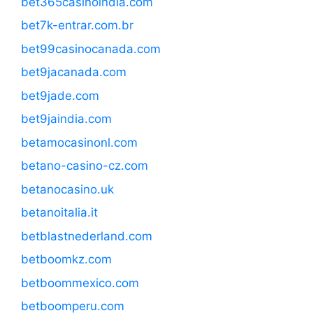
bet365casinoindia.com
bet7k-entrar.com.br
bet99casinocanada.com
bet9jacanada.com
bet9jade.com
bet9jaindia.com
betamocasinonl.com
betano-casino-cz.com
betanocasino.uk
betanoitalia.it
betblastnederland.com
betboomkz.com
betboommexico.com
betboomperu.com