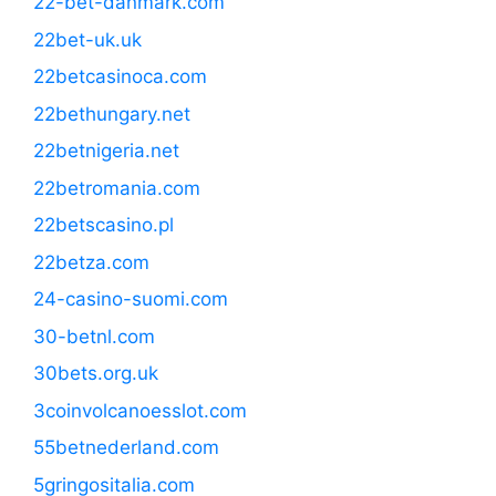
22-bet-danmark.com
22bet-uk.uk
22betcasinoca.com
22bethungary.net
22betnigeria.net
22betromania.com
22betscasino.pl
22betza.com
24-casino-suomi.com
30-betnl.com
30bets.org.uk
3coinvolcanoesslot.com
55betnederland.com
5gringositalia.com