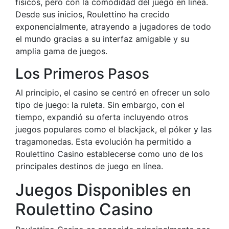
físicos, pero con la comodidad del juego en línea.
Desde sus inicios, Roulettino ha crecido
exponencialmente, atrayendo a jugadores de todo
el mundo gracias a su interfaz amigable y su
amplia gama de juegos.
Los Primeros Pasos
Al principio, el casino se centró en ofrecer un solo
tipo de juego: la ruleta. Sin embargo, con el
tiempo, expandió su oferta incluyendo otros
juegos populares como el blackjack, el póker y las
tragamonedas. Esta evolución ha permitido a
Roulettino Casino establecerse como uno de los
principales destinos de juego en línea.
Juegos Disponibles en
Roulettino Casino