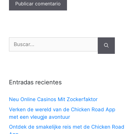
Buscar:
Entradas recientes
Neu Online Casinos Mit Zockerfaktor
Verken de wereld van de Chicken Road App
met een vleugje avontuur
Ontdek de smakelijke reis met de Chicken Road