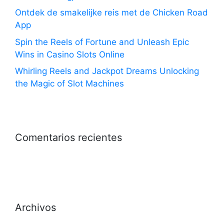
Ontdek de smakelijke reis met de Chicken Road
App
Spin the Reels of Fortune and Unleash Epic
Wins in Casino Slots Online
Whirling Reels and Jackpot Dreams Unlocking
the Magic of Slot Machines
Comentarios recientes
Archivos