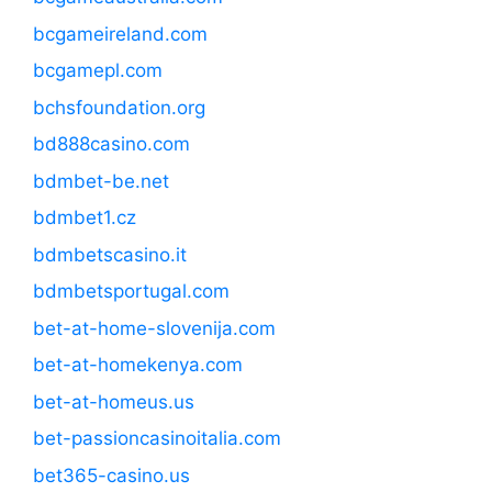
bcgameireland.com
bcgamepl.com
bchsfoundation.org
bd888casino.com
bdmbet-be.net
bdmbet1.cz
bdmbetscasino.it
bdmbetsportugal.com
bet-at-home-slovenija.com
bet-at-homekenya.com
bet-at-homeus.us
bet-passioncasinoitalia.com
bet365-casino.us