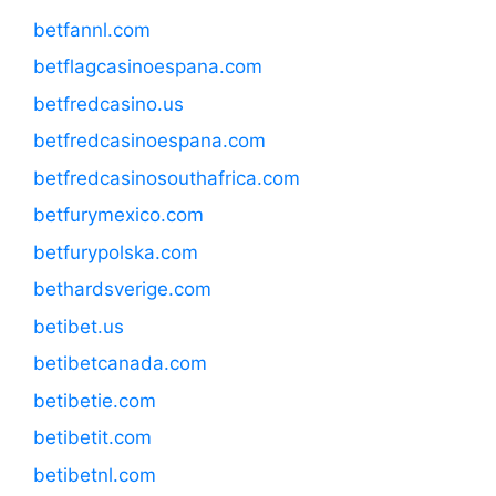
betfannl.com
betflagcasinoespana.com
betfredcasino.us
betfredcasinoespana.com
betfredcasinosouthafrica.com
betfurymexico.com
betfurypolska.com
bethardsverige.com
betibet.us
betibetcanada.com
betibetie.com
betibetit.com
betibetnl.com