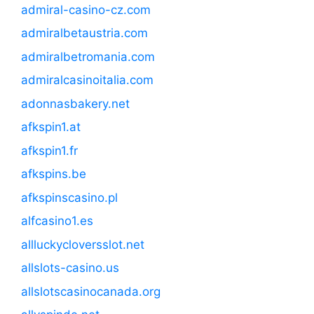
admiral-casino-cz.com
admiralbetaustria.com
admiralbetromania.com
admiralcasinoitalia.com
adonnasbakery.net
afkspin1.at
afkspin1.fr
afkspins.be
afkspinscasino.pl
alfcasino1.es
allluckycloversslot.net
allslots-casino.us
allslotscasinocanada.org