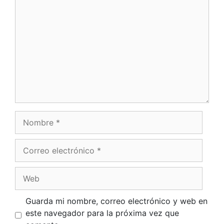
Comentario
Nombre
Correo
electrónico
Web
Guarda mi nombre, correo electrónico y web en
este navegador para la próxima vez que