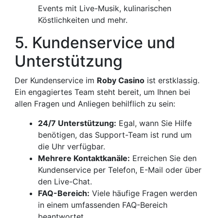
Events mit Live-Musik, kulinarischen
Köstlichkeiten und mehr.
5. Kundenservice und
Unterstützung
Der Kundenservice im
Roby Casino
ist erstklassig.
Ein engagiertes Team steht bereit, um Ihnen bei
allen Fragen und Anliegen behilflich zu sein:
24/7 Unterstützung:
Egal, wann Sie Hilfe
benötigen, das Support-Team ist rund um
die Uhr verfügbar.
Mehrere Kontaktkanäle:
Erreichen Sie den
Kundenservice per Telefon, E-Mail oder über
den Live-Chat.
FAQ-Bereich:
Viele häufige Fragen werden
in einem umfassenden FAQ-Bereich
beantwortet.