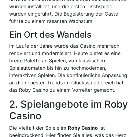
wurden installiert, und die ersten Tischspiele
wurden eingeführt. Die Begeisterung der Gäste
führte zu einem rasanten Wachstum.
Ein Ort des Wandels
Im Laufe der Jahre wurde das Casino mehrfach
renoviert und modernisiert. Heute bietet es eine
breite Palette an Spielen, von klassischen
Spielautomaten bis hin zu hochmodernen,
interaktiven Spielen. Die kontinuierliche Anpassung
an die neuesten Trends im Glücksspielbereich hat
das Roby Casino zu einem Vorreiter gemacht.
2. Spielangebote im Roby
Casino
Die Vielfalt der Spiele im
Roby Casino
ist
beeindruckend. Hier finden Sie alles, was das Herz