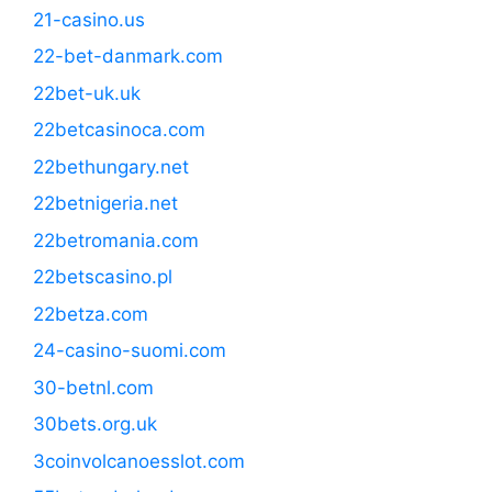
21-casino.us
22-bet-danmark.com
22bet-uk.uk
22betcasinoca.com
22bethungary.net
22betnigeria.net
22betromania.com
22betscasino.pl
22betza.com
24-casino-suomi.com
30-betnl.com
30bets.org.uk
3coinvolcanoesslot.com