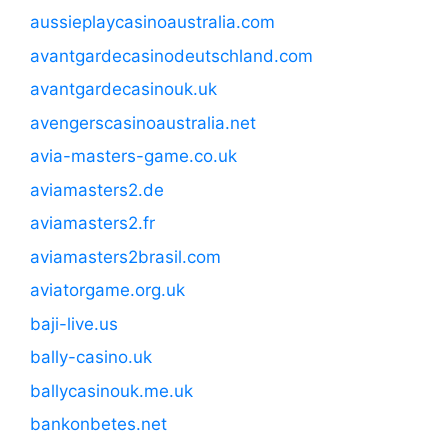
aussieplaycasinoaustralia.com
avantgardecasinodeutschland.com
avantgardecasinouk.uk
avengerscasinoaustralia.net
avia-masters-game.co.uk
aviamasters2.de
aviamasters2.fr
aviamasters2brasil.com
aviatorgame.org.uk
baji-live.us
bally-casino.uk
ballycasinouk.me.uk
bankonbetes.net