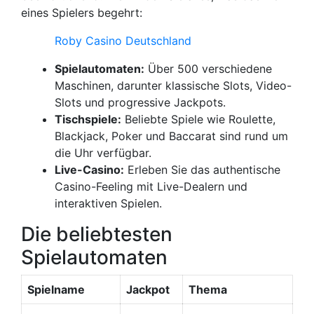
eines Spielers begehrt:
Roby Casino Deutschland
Spielautomaten:
Über 500 verschiedene
Maschinen, darunter klassische Slots, Video-
Slots und progressive Jackpots.
Tischspiele:
Beliebte Spiele wie Roulette,
Blackjack, Poker und Baccarat sind rund um
die Uhr verfügbar.
Live-Casino:
Erleben Sie das authentische
Casino-Feeling mit Live-Dealern und
interaktiven Spielen.
Die beliebtesten
Spielautomaten
Spielname
Jackpot
Thema