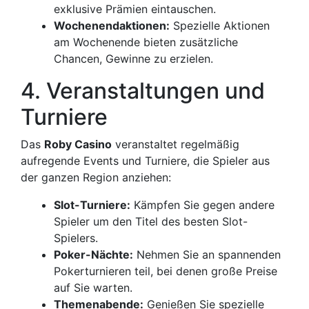
exklusive Prämien eintauschen.
Wochenendaktionen:
Spezielle Aktionen
am Wochenende bieten zusätzliche
Chancen, Gewinne zu erzielen.
4. Veranstaltungen und
Turniere
Das
Roby Casino
veranstaltet regelmäßig
aufregende Events und Turniere, die Spieler aus
der ganzen Region anziehen:
Slot-Turniere:
Kämpfen Sie gegen andere
Spieler um den Titel des besten Slot-
Spielers.
Poker-Nächte:
Nehmen Sie an spannenden
Pokerturnieren teil, bei denen große Preise
auf Sie warten.
Themenabende:
Genießen Sie spezielle