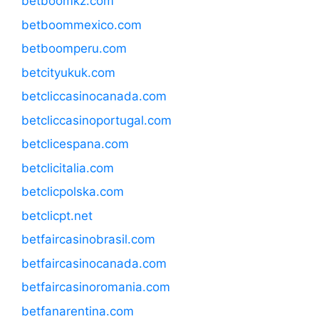
betboomkz.com
betboommexico.com
betboomperu.com
betcityukuk.com
betcliccasinocanada.com
betcliccasinoportugal.com
betclicespana.com
betclicitalia.com
betclicpolska.com
betclicpt.net
betfaircasinobrasil.com
betfaircasinocanada.com
betfaircasinoromania.com
betfanarentina.com