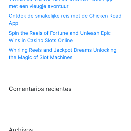
met een vleugje avontuur
Ontdek de smakelijke reis met de Chicken Road
App
Spin the Reels of Fortune and Unleash Epic
Wins in Casino Slots Online
Whirling Reels and Jackpot Dreams Unlocking
the Magic of Slot Machines
Comentarios recientes
Archivos