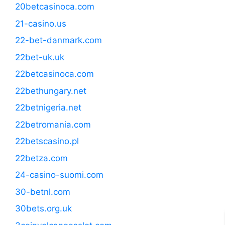
20betcasinoca.com
21-casino.us
22-bet-danmark.com
22bet-uk.uk
22betcasinoca.com
22bethungary.net
22betnigeria.net
22betromania.com
22betscasino.pl
22betza.com
24-casino-suomi.com
30-betnl.com
30bets.org.uk