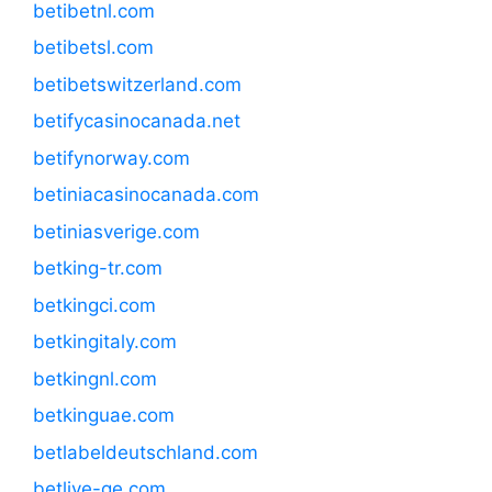
betibetnl.com
betibetsl.com
betibetswitzerland.com
betifycasinocanada.net
betifynorway.com
betiniacasinocanada.com
betiniasverige.com
betking-tr.com
betkingci.com
betkingitaly.com
betkingnl.com
betkinguae.com
betlabeldeutschland.com
betlive-ge.com