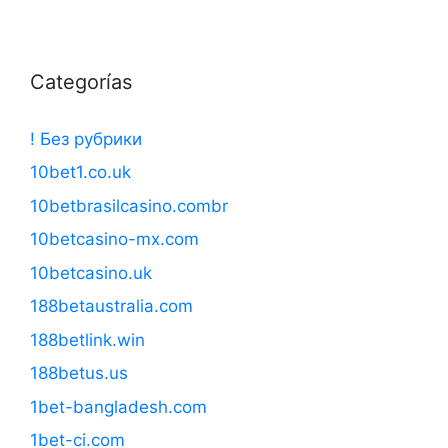
Categorías
! Без рубрики
10bet1.co.uk
10betbrasilcasino.combr
10betcasino-mx.com
10betcasino.uk
188betaustralia.com
188betlink.win
188betus.us
1bet-bangladesh.com
1bet-ci.com