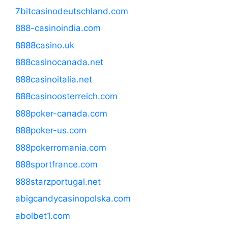
7bitcasinodeutschland.com
888-casinoindia.com
8888casino.uk
888casinocanada.net
888casinoitalia.net
888casinoosterreich.com
888poker-canada.com
888poker-us.com
888pokerromania.com
888sportfrance.com
888starzportugal.net
abigcandycasinopolska.com
abolbet1.com