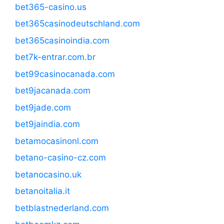
bet365-casino.us
bet365casinodeutschland.com
bet365casinoindia.com
bet7k-entrar.com.br
bet99casinocanada.com
bet9jacanada.com
bet9jade.com
bet9jaindia.com
betamocasinonl.com
betano-casino-cz.com
betanocasino.uk
betanoitalia.it
betblastnederland.com