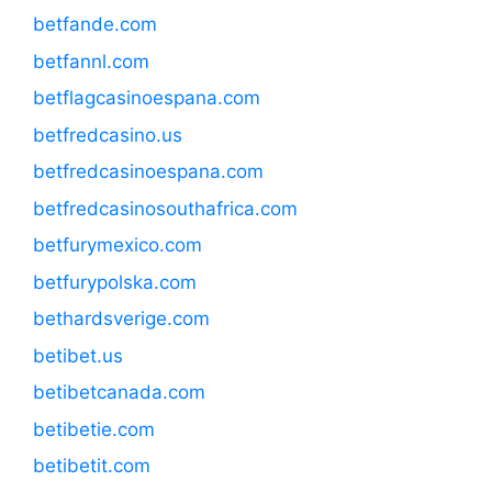
betfande.com
betfannl.com
betflagcasinoespana.com
betfredcasino.us
betfredcasinoespana.com
betfredcasinosouthafrica.com
betfurymexico.com
betfurypolska.com
bethardsverige.com
betibet.us
betibetcanada.com
betibetie.com
betibetit.com