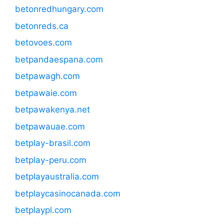
betonredhungary.com
betonreds.ca
betovoes.com
betpandaespana.com
betpawagh.com
betpawaie.com
betpawakenya.net
betpawauae.com
betplay-brasil.com
betplay-peru.com
betplayaustralia.com
betplaycasinocanada.com
betplaypl.com