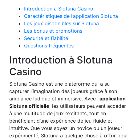
Introduction à Slotuna Casino
Caractéristiques de l’application Slotuna
Les jeux disponibles sur Slotuna
Les bonus et promotions
Sécurité et fiabilité
Questions fréquentes
Introduction à Slotuna
Casino
Slotuna Casino est une plateforme qui a su
capturer l’imagination des joueurs grâce à son
ambiance ludique et immersive. Avec l’
application
Slotuna officielle
, les utilisateurs peuvent accéder
à une multitude de jeux excitants, tout en
bénéficiant d’une expérience de jeu fluide et
intuitive. Que vous soyez un novice ou un joueur
expérimenté, Slotuna a quelque chose à offrir pour