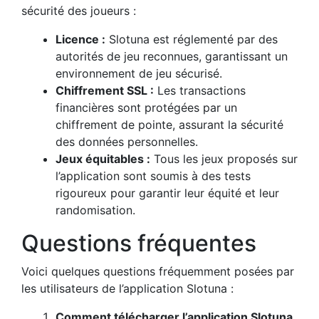
sécurité des joueurs :
Licence :
Slotuna est réglementé par des
autorités de jeu reconnues, garantissant un
environnement de jeu sécurisé.
Chiffrement SSL :
Les transactions
financières sont protégées par un
chiffrement de pointe, assurant la sécurité
des données personnelles.
Jeux équitables :
Tous les jeux proposés sur
l’application sont soumis à des tests
rigoureux pour garantir leur équité et leur
randomisation.
Questions fréquentes
Voici quelques questions fréquemment posées par
les utilisateurs de l’application Slotuna :
Comment télécharger l’application Slotuna