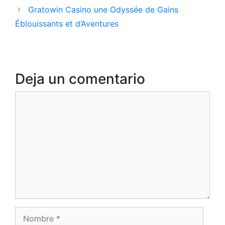
Gratowin Casino une Odyssée de Gains
Éblouissants et d’Aventures
Deja un comentario
Comentario
Nombre