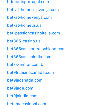
bdmbetsportugal.com
bet-at-home-slovenija.com
bet-at-homekenya.com
bet-at-homeus.us
bet-passioncasinoitalia.com
bet365-casino.us
bet365casinodeutschland.com
bet365casinoindia.com
bet7k-entrar.com.br
bet99casinocanada.com
bet9jacanada.com
bet9jade.com
bet9jaindia.com
betamocasinonl.com