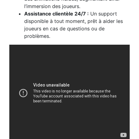
l’immersion des joueurs.
Assistance clientèle 24/7 :
Un support
disponible à tout moment, prêt à aider les
joueurs en cas de questions ou de
problèmes.