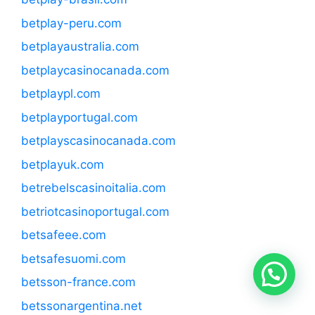
betplay-peru.com
betplayaustralia.com
betplaycasinocanada.com
betplaypl.com
betplayportugal.com
betplayscasinocanada.com
betplayuk.com
betrebelscasinoitalia.com
betriotcasinoportugal.com
betsafeee.com
betsafesuomi.com
betsson-france.com
betssonargentina.net