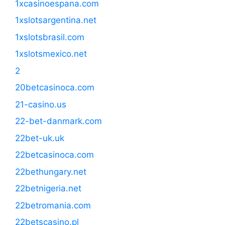
1xcasinoespana.com
1xslotsargentina.net
1xslotsbrasil.com
1xslotsmexico.net
2
20betcasinoca.com
21-casino.us
22-bet-danmark.com
22bet-uk.uk
22betcasinoca.com
22bethungary.net
22betnigeria.net
22betromania.com
22betscasino.pl