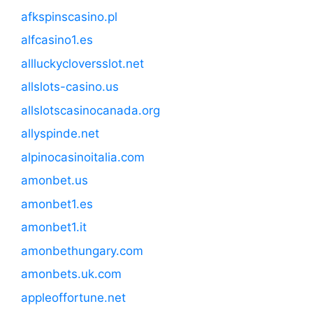
afkspinscasino.pl
alfcasino1.es
allluckycloversslot.net
allslots-casino.us
allslotscasinocanada.org
allyspinde.net
alpinocasinoitalia.com
amonbet.us
amonbet1.es
amonbet1.it
amonbethungary.com
amonbets.uk.com
appleoffortune.net