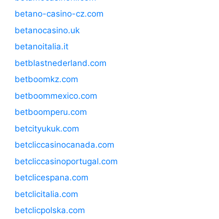
betano-casino-cz.com
betanocasino.uk
betanoitalia.it
betblastnederland.com
betboomkz.com
betboommexico.com
betboomperu.com
betcityukuk.com
betcliccasinocanada.com
betcliccasinoportugal.com
betclicespana.com
betclicitalia.com
betclicpolska.com