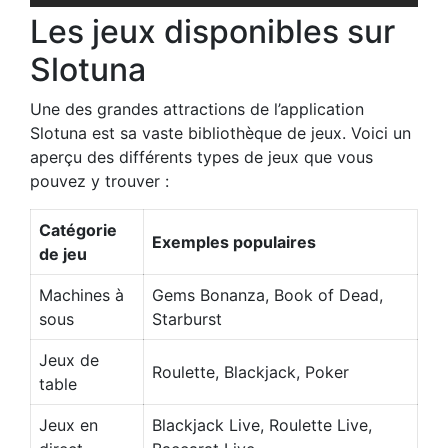
Les jeux disponibles sur
Slotuna
Une des grandes attractions de l’application
Slotuna est sa vaste bibliothèque de jeux. Voici un
aperçu des différents types de jeux que vous
pouvez y trouver :
Catégorie
Exemples populaires
de jeu
Machines à
Gems Bonanza, Book of Dead,
sous
Starburst
Jeux de
Roulette, Blackjack, Poker
table
Jeux en
Blackjack Live, Roulette Live,