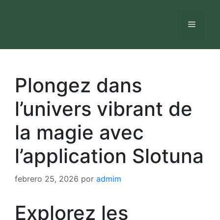
Saltar
al
Menú
contenido
Plongez dans
l’univers vibrant de
la magie avec
l’application Slotuna
febrero 25, 2026
por
admim
Explorez les