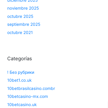
diciembre 2025
noviembre 2025
octubre 2025
septiembre 2025
octubre 2021
Categorías
! Без рубрики
10bet1.co.uk
10betbrasilcasino.combr
10betcasino-mx.com
10betcasino.uk