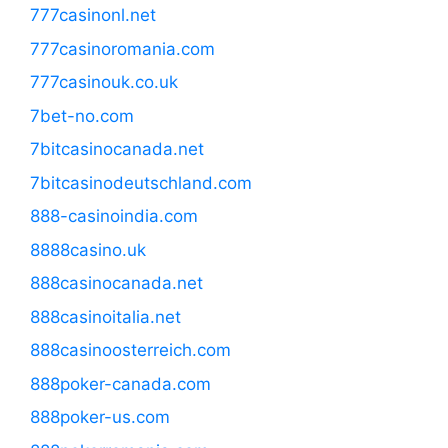
777casinonl.net
777casinoromania.com
777casinouk.co.uk
7bet-no.com
7bitcasinocanada.net
7bitcasinodeutschland.com
888-casinoindia.com
8888casino.uk
888casinocanada.net
888casinoitalia.net
888casinoosterreich.com
888poker-canada.com
888poker-us.com