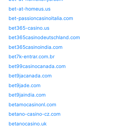
bet-at-homeus.us
bet-passioncasinoitalia.com
bet365-casino.us
bet365casinodeutschland.com
bet365casinoindia.com
bet7k-entrar.com.br
bet99casinocanada.com
bet9jacanada.com
bet9jade.com
bet9jaindia.com
betamocasinonl.com
betano-casino-cz.com
betanocasino.uk