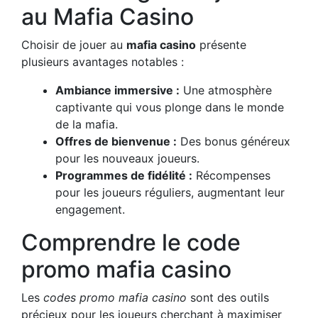
au Mafia Casino
Choisir de jouer au
mafia casino
présente
plusieurs avantages notables :
Ambiance immersive :
Une atmosphère
captivante qui vous plonge dans le monde
de la mafia.
Offres de bienvenue :
Des bonus généreux
pour les nouveaux joueurs.
Programmes de fidélité :
Récompenses
pour les joueurs réguliers, augmentant leur
engagement.
Comprendre le code
promo mafia casino
Les
codes promo mafia casino
sont des outils
précieux pour les joueurs cherchant à maximiser