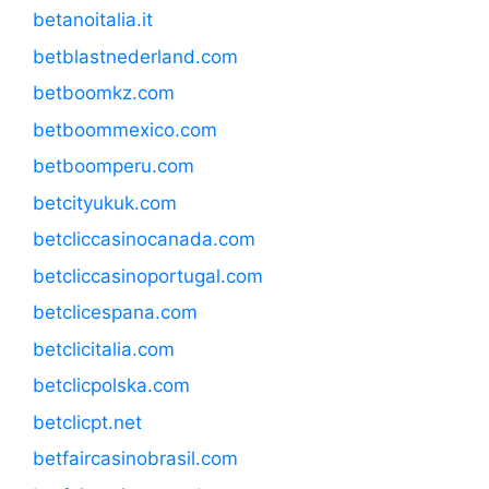
betanoitalia.it
betblastnederland.com
betboomkz.com
betboommexico.com
betboomperu.com
betcityukuk.com
betcliccasinocanada.com
betcliccasinoportugal.com
betclicespana.com
betclicitalia.com
betclicpolska.com
betclicpt.net
betfaircasinobrasil.com