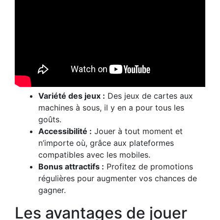
Variété des jeux :
Des jeux de cartes aux
machines à sous, il y en a pour tous les
goûts.
Accessibilité :
Jouer à tout moment et
n’importe où, grâce aux plateformes
compatibles avec les mobiles.
Bonus attractifs :
Profitez de promotions
régulières pour augmenter vos chances de
gagner.
Les avantages de jouer