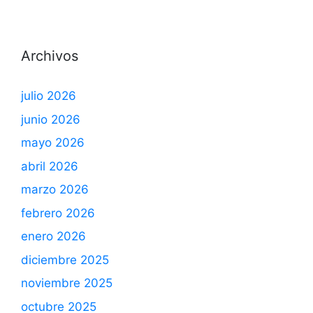
Archivos
julio 2026
junio 2026
mayo 2026
abril 2026
marzo 2026
febrero 2026
enero 2026
diciembre 2025
noviembre 2025
octubre 2025