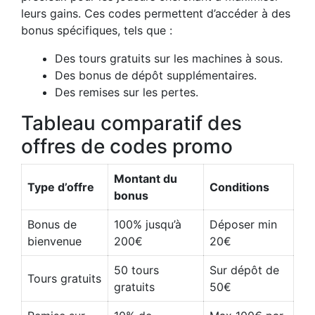
leurs gains. Ces codes permettent d’accéder à des
bonus spécifiques, tels que :
Des tours gratuits sur les machines à sous.
Des bonus de dépôt supplémentaires.
Des remises sur les pertes.
Tableau comparatif des
offres de codes promo
Montant du
Type d’offre
Conditions
bonus
Bonus de
100% jusqu’à
Déposer min
bienvenue
200€
20€
50 tours
Sur dépôt de
Tours gratuits
gratuits
50€