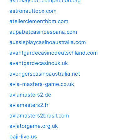
ashokayouthcompetition.org
astronauttopx.com
atelierclementhbm.com
aupabetcasinoespana.com
aussieplaycasinoaustralia.com
avantgardecasinodeutschland.com
avantgardecasinouk.uk
avengerscasinoaustralia.net
avia-masters-game.co.uk
aviamasters2.de
aviamasters2.fr
aviamasters2brasil.com
aviatorgame.org.uk
baji-live.us