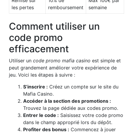
Remise sur
10% de
Max 100€ par
les pertes
remboursement
semaine
Comment utiliser un
code promo
efficacement
Utiliser un
code promo mafia casino
est simple et
peut grandement améliorer votre expérience de
jeu. Voici les étapes à suivre :
S’inscrire :
Créez un compte sur le site du
Mafia Casino.
Accéder à la section des promotions :
Trouvez la page dédiée aux codes promo.
Entrer le code :
Saisissez votre code promo
dans le champ approprié lors du dépôt.
Profiter des bonus :
Commencez à jouer