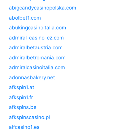
abigcandycasinopolska.com
abolbet1.com
abukingcasinoitalia.com
admiral-casino-cz.com
admiralbetaustria.com
admiralbetromania.com
admiralcasinoitalia.com
adonnasbakery.net
afkspin1.at
afkspin1.fr
afkspins.be
afkspinscasino.pl
alfcasino1.es