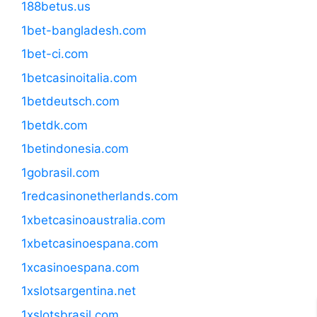
188betus.us
1bet-bangladesh.com
1bet-ci.com
1betcasinoitalia.com
1betdeutsch.com
1betdk.com
1betindonesia.com
1gobrasil.com
1redcasinonetherlands.com
1xbetcasinoaustralia.com
1xbetcasinoespana.com
1xcasinoespana.com
1xslotsargentina.net
1xslotsbrasil.com