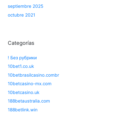
septiembre 2025
octubre 2021
Categorías
! Без рубрики
10bet1.co.uk
10betbrasilcasino.combr
10betcasino-mx.com
10betcasino.uk
188betaustralia.com
188betlink.win