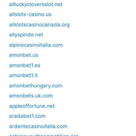
allluckycloversslot.net
allslots-casino.us
allslotscasinocanada.org
allyspinde.net
alpinocasinoitalia.com
amonbet.us
amonbet1.es
amonbet1.it
amonbethungary.com
amonbets.uk.com
appleoffortune.net
aradabet1.com
ardentecasinoitalia.com