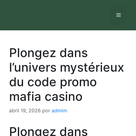
Saltar
al
Menú
contenido
Plongez dans
l’univers mystérieux
du code promo
mafia casino
abril 19, 2026
por
admim
Plongez dans