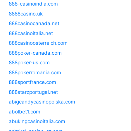
888-casinoindia.com
8888casino.uk
888casinocanada.net
888casinoitalia.net
888casinoosterreich.com
888poker-canada.com
888poker-us.com
888pokerromania.com
888sportfrance.com
888starzportugal.net
abigcandycasinopolska.com
abolbet1.com
abukingcasinoitalia.com