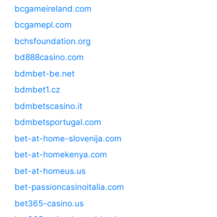
bcgameireland.com
bcgamepl.com
bchsfoundation.org
bd888casino.com
bdmbet-be.net
bdmbet1.cz
bdmbetscasino.it
bdmbetsportugal.com
bet-at-home-slovenija.com
bet-at-homekenya.com
bet-at-homeus.us
bet-passioncasinoitalia.com
bet365-casino.us