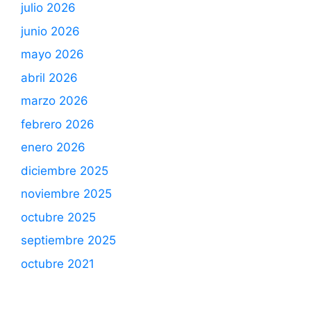
julio 2026
junio 2026
mayo 2026
abril 2026
marzo 2026
febrero 2026
enero 2026
diciembre 2025
noviembre 2025
octubre 2025
septiembre 2025
octubre 2021