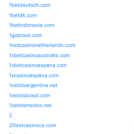
1betdeutsch.com
1betdk.com
1betindonesia.com
1gobrasil.com
1redcasinonetherlands.com
1xbetcasinoaustralia.com
1xbetcasinoespana.com
1xcasinoespana.com
1xslotsargentina.net
1xslotsbrasil.com
1xslotsmexico.net
2
20betcasinoca.com