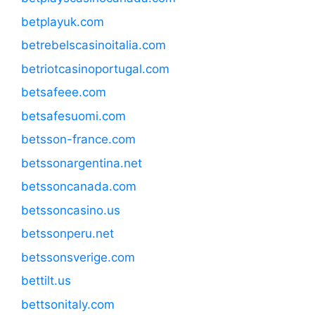
betplayuk.com
betrebelscasinoitalia.com
betriotcasinoportugal.com
betsafeee.com
betsafesuomi.com
betsson-france.com
betssonargentina.net
betssoncanada.com
betssoncasino.us
betssonperu.net
betssonsverige.com
bettilt.us
bettsonitaly.com