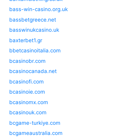
bass-win-casino.org.uk
bassbetgreece.net
basswinukcasino.uk
baxterbet1.gr
bbetcasinoitalia.com
bcasinobr.com
bcasinocanada.net
bcasinofi.com
bcasinoie.com
bcasinomx.com
bcasinouk.com
bcgame-turkiye.com
bcgameaustralia.com