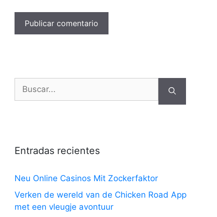
Buscar:
Entradas recientes
Neu Online Casinos Mit Zockerfaktor
Verken de wereld van de Chicken Road App
met een vleugje avontuur