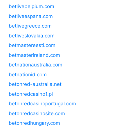
betlivebelgium.com
betliveespana.com
betlivegreece.com
betliveslovakia.com
betmastereesti.com
betmasterireland.com
betnationaustralia.com
betnationid.com
betonred-australia.net
betonredcasino1.pl
betonredcasinoportugal.com
betonredcasinosite.com
betonredhungary.com