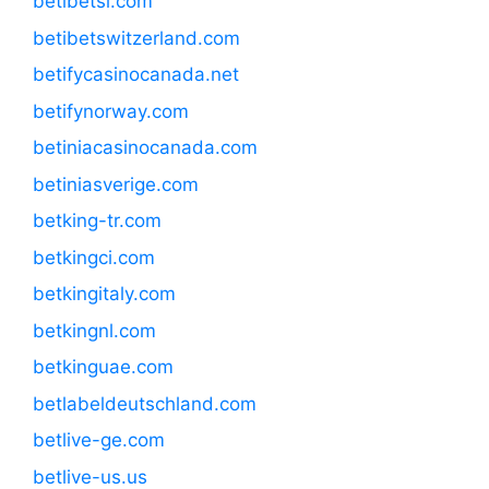
betibetsl.com
betibetswitzerland.com
betifycasinocanada.net
betifynorway.com
betiniacasinocanada.com
betiniasverige.com
betking-tr.com
betkingci.com
betkingitaly.com
betkingnl.com
betkinguae.com
betlabeldeutschland.com
betlive-ge.com
betlive-us.us