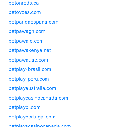
betonreds.ca
betovoes.com
betpandaespana.com
betpawagh.com
betpawaie.com
betpawakenya.net
betpawauae.com
betplay-brasil.com
betplay-peru.com
betplayaustralia.com
betplaycasinocanada.com
betplaypl.com
betplayportugal.com
betplayscasinocanada.com