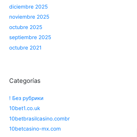
diciembre 2025
noviembre 2025
octubre 2025
septiembre 2025
octubre 2021
Categorías
! Без рубрики
10bet1.co.uk
10betbrasilcasino.combr
10betcasino-mx.com