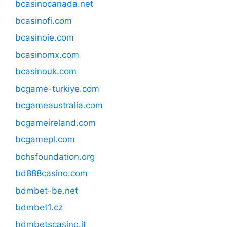
bcasinocanada.net
bcasinofi.com
bcasinoie.com
bcasinomx.com
bcasinouk.com
bcgame-turkiye.com
bcgameaustralia.com
bcgameireland.com
bcgamepl.com
bchsfoundation.org
bd888casino.com
bdmbet-be.net
bdmbet1.cz
bdmbetscasino.it