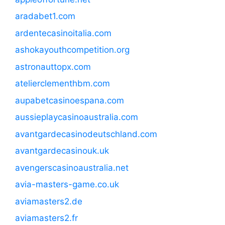
aradabet1.com
ardentecasinoitalia.com
ashokayouthcompetition.org
astronauttopx.com
atelierclementhbm.com
aupabetcasinoespana.com
aussieplaycasinoaustralia.com
avantgardecasinodeutschland.com
avantgardecasinouk.uk
avengerscasinoaustralia.net
avia-masters-game.co.uk
aviamasters2.de
aviamasters2.fr