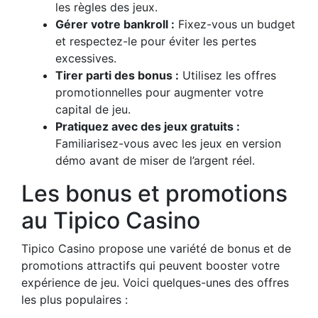
les règles des jeux.
Gérer votre bankroll :
Fixez-vous un budget
et respectez-le pour éviter les pertes
excessives.
Tirer parti des bonus :
Utilisez les offres
promotionnelles pour augmenter votre
capital de jeu.
Pratiquez avec des jeux gratuits :
Familiarisez-vous avec les jeux en version
démo avant de miser de l’argent réel.
Les bonus et promotions
au Tipico Casino
Tipico Casino propose une variété de bonus et de
promotions attractifs qui peuvent booster votre
expérience de jeu. Voici quelques-unes des offres
les plus populaires :