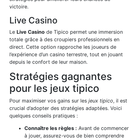
victoire.
Live Casino
Le
Live Casino
de Tipico permet une immersion
totale grâce à des croupiers professionnels en
direct. Cette option rapproche les joueurs de
l’expérience d’un casino terrestre, tout en jouant
depuis le confort de leur maison.
Stratégies gagnantes
pour les jeux tipico
Pour maximiser vos gains sur les
jeux tipico
, il est
crucial d’adopter des stratégies adaptées. Voici
quelques conseils pratiques :
Connaître les règles :
Avant de commencer
à jouer, assurez-vous de bien comprendre