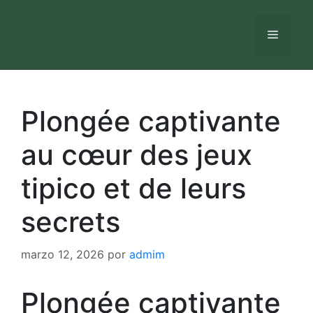
Saltar
al
Menú
contenido
Plongée captivante
au cœur des jeux
tipico et de leurs
secrets
marzo 12, 2026
por
admim
Plongée captivante