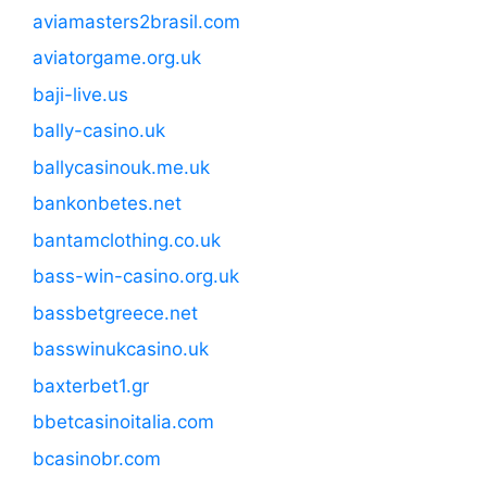
aviamasters2brasil.com
aviatorgame.org.uk
baji-live.us
bally-casino.uk
ballycasinouk.me.uk
bankonbetes.net
bantamclothing.co.uk
bass-win-casino.org.uk
bassbetgreece.net
basswinukcasino.uk
baxterbet1.gr
bbetcasinoitalia.com
bcasinobr.com