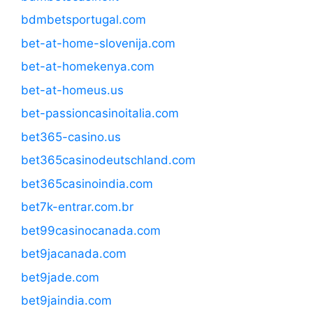
bdmbetsportugal.com
bet-at-home-slovenija.com
bet-at-homekenya.com
bet-at-homeus.us
bet-passioncasinoitalia.com
bet365-casino.us
bet365casinodeutschland.com
bet365casinoindia.com
bet7k-entrar.com.br
bet99casinocanada.com
bet9jacanada.com
bet9jade.com
bet9jaindia.com