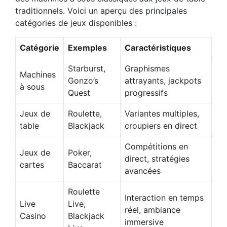
traditionnels. Voici un aperçu des principales
catégories de jeux disponibles :
Catégorie
Exemples
Caractéristiques
Starburst,
Graphismes
Machines
Gonzo’s
attrayants, jackpots
à sous
Quest
progressifs
Jeux de
Roulette,
Variantes multiples,
table
Blackjack
croupiers en direct
Compétitions en
Jeux de
Poker,
direct, stratégies
cartes
Baccarat
avancées
Roulette
Interaction en temps
Live
Live,
réel, ambiance
Casino
Blackjack
immersive