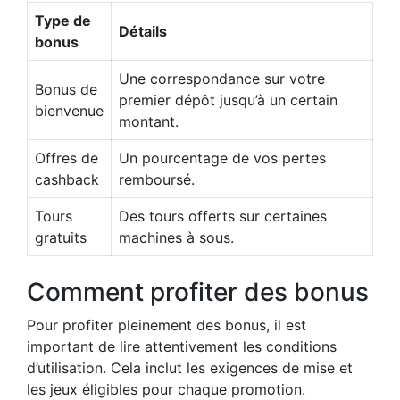
Type de
Détails
bonus
Une correspondance sur votre
Bonus de
premier dépôt jusqu’à un certain
bienvenue
montant.
Offres de
Un pourcentage de vos pertes
cashback
remboursé.
Tours
Des tours offerts sur certaines
gratuits
machines à sous.
Comment profiter des bonus
Pour profiter pleinement des bonus, il est
important de lire attentivement les conditions
d’utilisation. Cela inclut les exigences de mise et
les jeux éligibles pour chaque promotion.