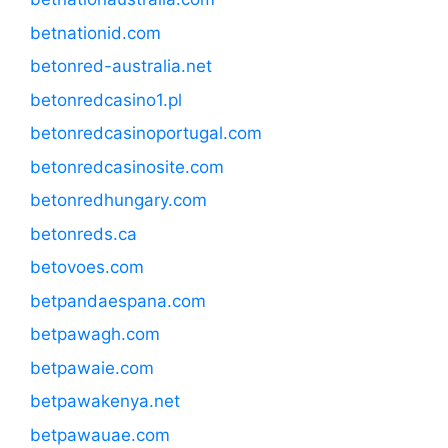
betnationid.com
betonred-australia.net
betonredcasino1.pl
betonredcasinoportugal.com
betonredcasinosite.com
betonredhungary.com
betonreds.ca
betovoes.com
betpandaespana.com
betpawagh.com
betpawaie.com
betpawakenya.net
betpawauae.com