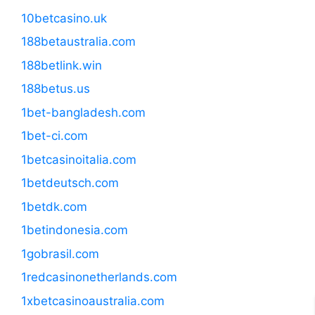
10betcasino.uk
188betaustralia.com
188betlink.win
188betus.us
1bet-bangladesh.com
1bet-ci.com
1betcasinoitalia.com
1betdeutsch.com
1betdk.com
1betindonesia.com
1gobrasil.com
1redcasinonetherlands.com
1xbetcasinoaustralia.com