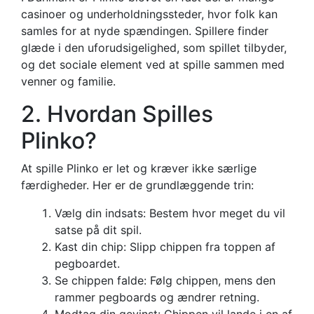
casinoer og underholdningssteder, hvor folk kan
samles for at nyde spændingen. Spillere finder
glæde i den uforudsigelighed, som spillet tilbyder,
og det sociale element ved at spille sammen med
venner og familie.
2. Hvordan Spilles
Plinko?
At spille Plinko er let og kræver ikke særlige
færdigheder. Her er de grundlæggende trin:
Vælg din indsats: Bestem hvor meget du vil
satse på dit spil.
Kast din chip: Slipp chippen fra toppen af
pegboardet.
Se chippen falde: Følg chippen, mens den
rammer pegboards og ændrer retning.