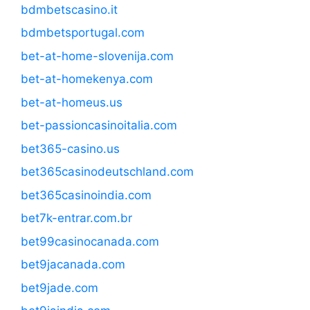
bdmbetscasino.it
bdmbetsportugal.com
bet-at-home-slovenija.com
bet-at-homekenya.com
bet-at-homeus.us
bet-passioncasinoitalia.com
bet365-casino.us
bet365casinodeutschland.com
bet365casinoindia.com
bet7k-entrar.com.br
bet99casinocanada.com
bet9jacanada.com
bet9jade.com