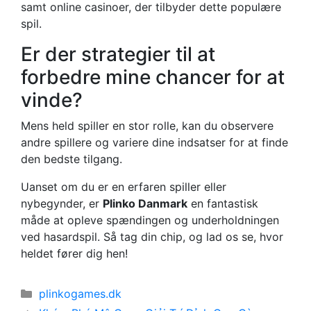
samt online casinoer, der tilbyder dette populære
spil.
Er der strategier til at
forbedre mine chancer for at
vinde?
Mens held spiller en stor rolle, kan du observere
andre spillere og variere dine indsatser for at finde
den bedste tilgang.
Uanset om du er en erfaren spiller eller
nybegynder, er
Plinko Danmark
en fantastisk
måde at opleve spændingen og underholdningen
ved hasardspil. Så tag din chip, og lad os se, hvor
heldet fører dig hen!
Categorías
plinkogames.dk