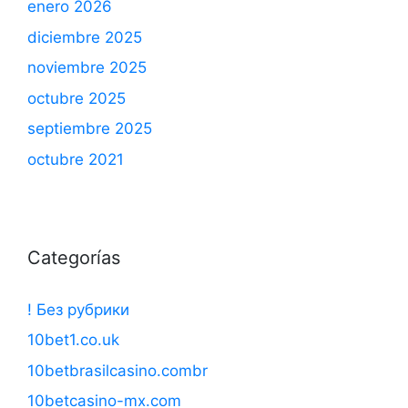
enero 2026
diciembre 2025
noviembre 2025
octubre 2025
septiembre 2025
octubre 2021
Categorías
! Без рубрики
10bet1.co.uk
10betbrasilcasino.combr
10betcasino-mx.com