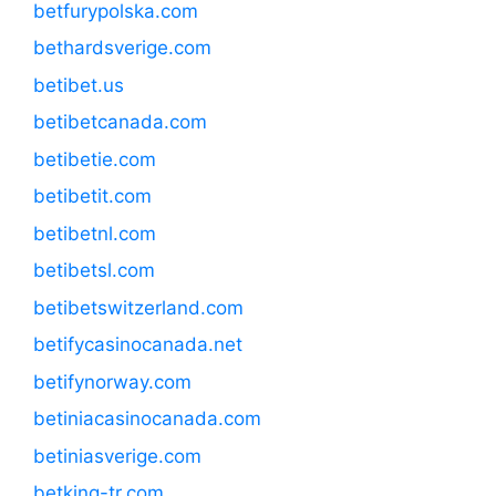
betfurypolska.com
bethardsverige.com
betibet.us
betibetcanada.com
betibetie.com
betibetit.com
betibetnl.com
betibetsl.com
betibetswitzerland.com
betifycasinocanada.net
betifynorway.com
betiniacasinocanada.com
betiniasverige.com
betking-tr.com