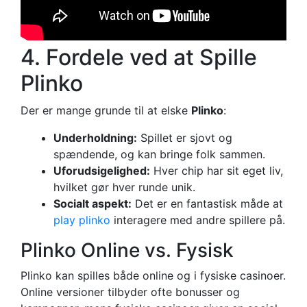
4. Fordele ved at Spille
Plinko
Der er mange grunde til at elske
Plinko
:
Underholdning:
Spillet er sjovt og
spændende, og kan bringe folk sammen.
Uforudsigelighed:
Hver chip har sit eget liv,
hvilket gør hver runde unik.
Socialt aspekt:
Det er en fantastisk måde at
play plinko
interagere med andre spillere på.
Plinko Online vs. Fysisk
Plinko kan spilles både online og i fysiske casinoer.
Online versioner tilbyder ofte bonusser og