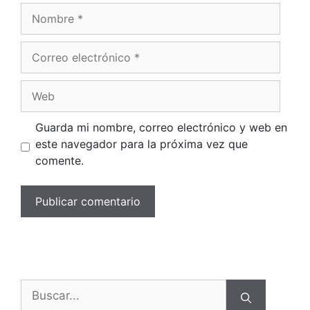
Nombre
Correo
electrónico
Web
Guarda mi nombre, correo electrónico y web en
este navegador para la próxima vez que
comente.
Buscar: