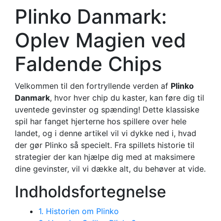
Plinko Danmark:
Oplev Magien ved
Faldende Chips
Velkommen til den fortryllende verden af
Plinko
Danmark
, hvor hver chip du kaster, kan føre dig til
uventede gevinster og spænding! Dette klassiske
spil har fanget hjerterne hos spillere over hele
landet, og i denne artikel vil vi dykke ned i, hvad
der gør Plinko så specielt. Fra spillets historie til
strategier der kan hjælpe dig med at maksimere
dine gevinster, vil vi dække alt, du behøver at vide.
Indholdsfortegnelse
1. Historien om Plinko