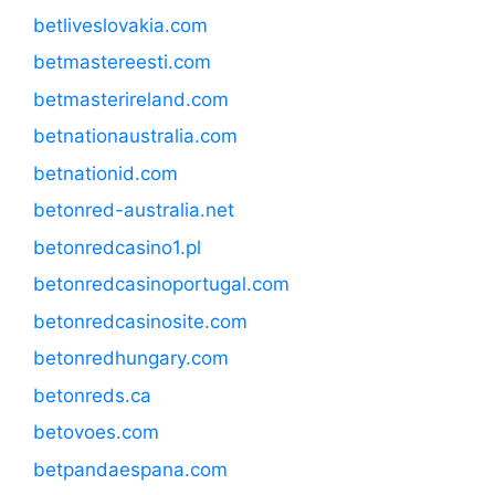
betliveslovakia.com
betmastereesti.com
betmasterireland.com
betnationaustralia.com
betnationid.com
betonred-australia.net
betonredcasino1.pl
betonredcasinoportugal.com
betonredcasinosite.com
betonredhungary.com
betonreds.ca
betovoes.com
betpandaespana.com