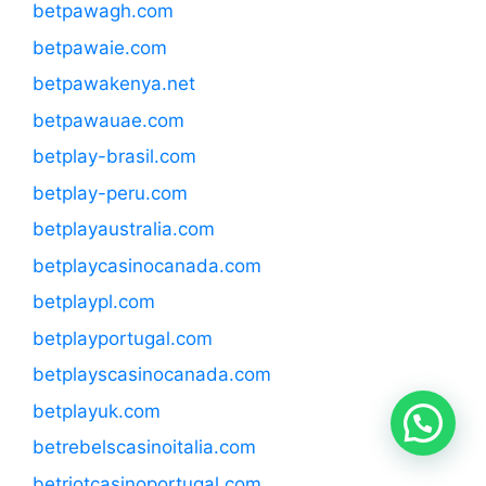
betpawagh.com
betpawaie.com
betpawakenya.net
betpawauae.com
betplay-brasil.com
betplay-peru.com
betplayaustralia.com
betplaycasinocanada.com
betplaypl.com
betplayportugal.com
betplayscasinocanada.com
betplayuk.com
betrebelscasinoitalia.com
betriotcasinoportugal.com