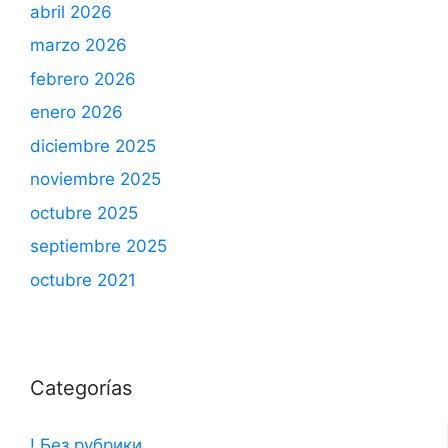
abril 2026
marzo 2026
febrero 2026
enero 2026
diciembre 2025
noviembre 2025
octubre 2025
septiembre 2025
octubre 2021
Categorías
! Без рубрики