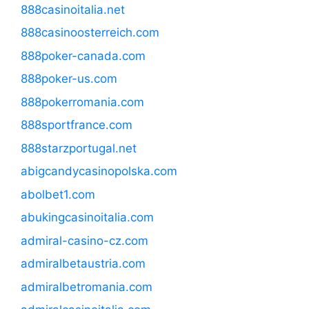
888casinoitalia.net
888casinoosterreich.com
888poker-canada.com
888poker-us.com
888pokerromania.com
888sportfrance.com
888starzportugal.net
abigcandycasinopolska.com
abolbet1.com
abukingcasinoitalia.com
admiral-casino-cz.com
admiralbetaustria.com
admiralbetromania.com