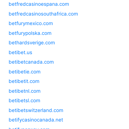
betfredcasinoespana.com
betfredcasinosouthafrica.com
betfurymexico.com
betfurypolska.com
bethardsverige.com
betibet.us
betibetcanada.com
betibetie.com
betibetit.com
betibetnl.com
betibetsl.com
betibetswitzerland.com
betifycasinocanada.net