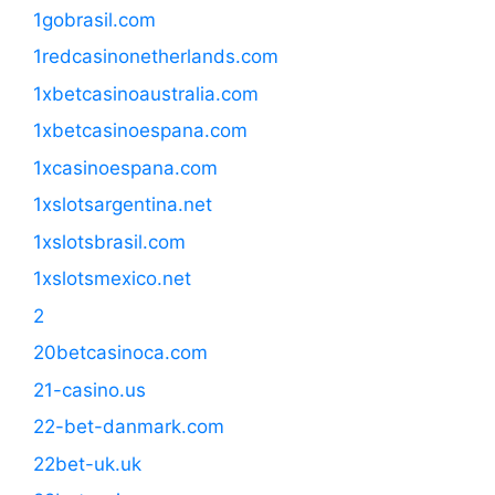
1gobrasil.com
1redcasinonetherlands.com
1xbetcasinoaustralia.com
1xbetcasinoespana.com
1xcasinoespana.com
1xslotsargentina.net
1xslotsbrasil.com
1xslotsmexico.net
2
20betcasinoca.com
21-casino.us
22-bet-danmark.com
22bet-uk.uk