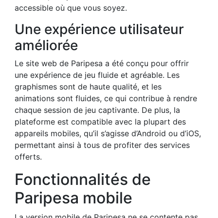
accessible où que vous soyez.
Une expérience utilisateur
améliorée
Le site web de Paripesa a été conçu pour offrir
une expérience de jeu fluide et agréable. Les
graphismes sont de haute qualité, et les
animations sont fluides, ce qui contribue à rendre
chaque session de jeu captivante. De plus, la
plateforme est compatible avec la plupart des
appareils mobiles, qu’il s’agisse d’Android ou d’iOS,
permettant ainsi à tous de profiter des services
offerts.
Fonctionnalités de
Paripesa mobile
La version mobile de Paripesa ne se contente pas