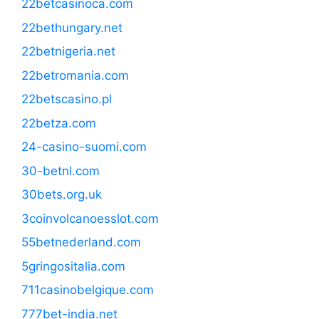
22betcasinoca.com
22bethungary.net
22betnigeria.net
22betromania.com
22betscasino.pl
22betza.com
24-casino-suomi.com
30-betnl.com
30bets.org.uk
3coinvolcanoesslot.com
55betnederland.com
5gringositalia.com
711casinobelgique.com
777bet-india.net