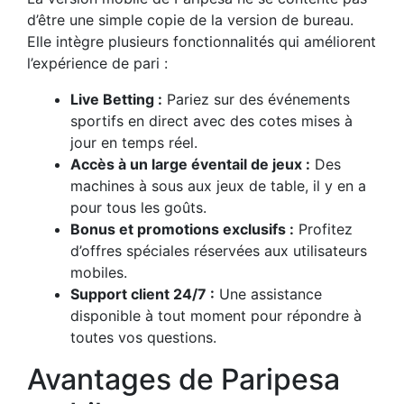
d’être une simple copie de la version de bureau.
Elle intègre plusieurs fonctionnalités qui améliorent
l’expérience de pari :
Live Betting :
Pariez sur des événements
sportifs en direct avec des cotes mises à
jour en temps réel.
Accès à un large éventail de jeux :
Des
machines à sous aux jeux de table, il y en a
pour tous les goûts.
Bonus et promotions exclusifs :
Profitez
d’offres spéciales réservées aux utilisateurs
mobiles.
Support client 24/7 :
Une assistance
disponible à tout moment pour répondre à
toutes vos questions.
Avantages de Paripesa