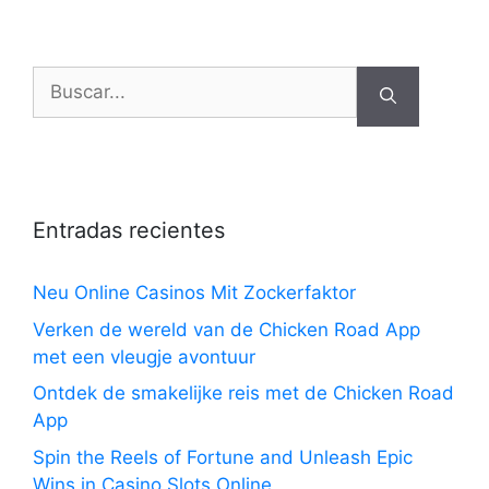
Buscar:
Entradas recientes
Neu Online Casinos Mit Zockerfaktor
Verken de wereld van de Chicken Road App
met een vleugje avontuur
Ontdek de smakelijke reis met de Chicken Road
App
Spin the Reels of Fortune and Unleash Epic
Wins in Casino Slots Online