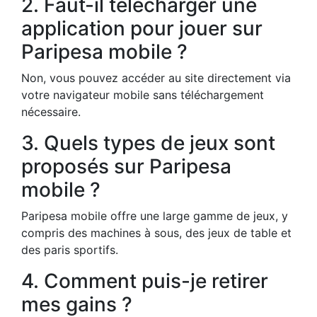
2. Faut-il télécharger une
application pour jouer sur
Paripesa mobile ?
Non, vous pouvez accéder au site directement via
votre navigateur mobile sans téléchargement
nécessaire.
3. Quels types de jeux sont
proposés sur Paripesa
mobile ?
Paripesa mobile offre une large gamme de jeux, y
compris des machines à sous, des jeux de table et
des paris sportifs.
4. Comment puis-je retirer
mes gains ?