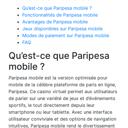
Qu’est-ce que Paripesa mobile ?
Fonctionnalités de Paripesa mobile
Avantages de Paripesa mobile
Jeux disponibles sur Paripesa mobile
Modes de paiement sur Paripesa mobile
FAQ
Qu’est-ce que Paripesa
mobile ?
Paripesa mobile
est la version optimisée pour
mobile de la célèbre plateforme de paris en ligne,
Paripesa. Ce casino virtuel permet aux utilisateurs
de parier sur une variété de jeux et d’événements
sportifs, le tout directement depuis leur
smartphone ou leur tablette. Avec une interface
utilisateur conviviale et des options de navigation
intuitives, Paripesa mobile rend le divertissement