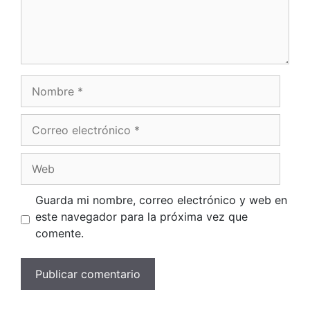
Nombre
Correo
electrónico
Web
Guarda mi nombre, correo electrónico y web en
este navegador para la próxima vez que
comente.