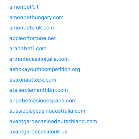
amonbet1.it
amonbethungary.com
amonbets.uk.com
appleoffortune.net
aradabet1.com
ardentecasinoitalia.com
ashokayouthcompetition.org
astronauttopx.com
atelierclementhbm.com
aupabetcasinoespana.com
aussieplaycasinoaustralia.com
avantgardecasinodeutschland.com
avantgardecasinouk.uk