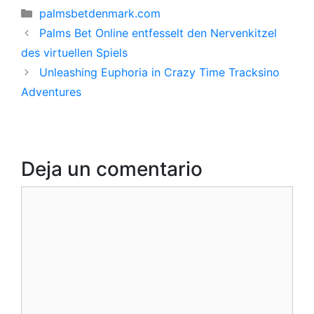
Categorías
palmsbetdenmark.com
Palms Bet Online entfesselt den Nervenkitzel
des virtuellen Spiels
Unleashing Euphoria in Crazy Time Tracksino
Adventures
Deja un comentario
Comentario