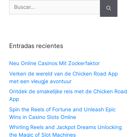
Buscar:
Entradas recientes
Neu Online Casinos Mit Zockerfaktor
Verken de wereld van de Chicken Road App
met een vleugje avontuur
Ontdek de smakelijke reis met de Chicken Road
App
Spin the Reels of Fortune and Unleash Epic
Wins in Casino Slots Online
Whirling Reels and Jackpot Dreams Unlocking
the Magic of Slot Machines