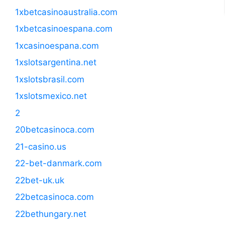
1xbetcasinoaustralia.com
1xbetcasinoespana.com
1xcasinoespana.com
1xslotsargentina.net
1xslotsbrasil.com
1xslotsmexico.net
2
20betcasinoca.com
21-casino.us
22-bet-danmark.com
22bet-uk.uk
22betcasinoca.com
22bethungary.net