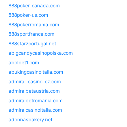
888poker-canada.com
888poker-us.com
888pokerromania.com
888sportfrance.com
888starzportugal.net
abigcandycasinopolska.com
abolbet1.com
abukingcasinoitalia.com
admiral-casino-cz.com
admiralbetaustria.com
admiralbetromania.com
admiralcasinoitalia.com
adonnasbakery.net