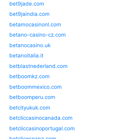
bet9jade.com
bet9jaindia.com
betamocasinonl.com
betano-casino-cz.com
betanocasino.uk
betanoitalia.it
betblastnederland.com
betboomkz.com
betboommexico.com
betboomperu.com
betcityukuk.com
betcliccasinocanada.com
betcliccasinoportugal.com
betclicespana.com