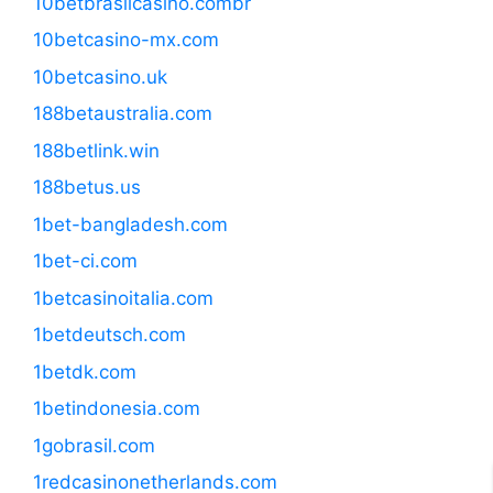
10betbrasilcasino.combr
10betcasino-mx.com
10betcasino.uk
188betaustralia.com
188betlink.win
188betus.us
1bet-bangladesh.com
1bet-ci.com
1betcasinoitalia.com
1betdeutsch.com
1betdk.com
1betindonesia.com
1gobrasil.com
1redcasinonetherlands.com