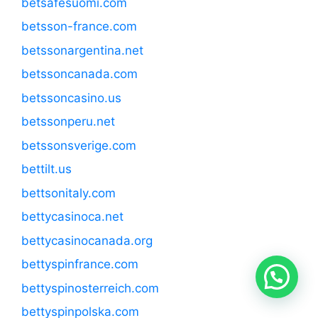
betsafesuomi.com
betsson-france.com
betssonargentina.net
betssoncanada.com
betssoncasino.us
betssonperu.net
betssonsverige.com
bettilt.us
bettsonitaly.com
bettycasinoca.net
bettycasinocanada.org
bettyspinfrance.com
bettyspinosterreich.com
bettyspinpolska.com