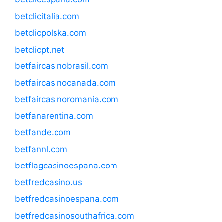
betclicitalia.com
betclicpolska.com
betclicpt.net
betfaircasinobrasil.com
betfaircasinocanada.com
betfaircasinoromania.com
betfanarentina.com
betfande.com
betfannl.com
betflagcasinoespana.com
betfredcasino.us
betfredcasinoespana.com
betfredcasinosouthafrica.com