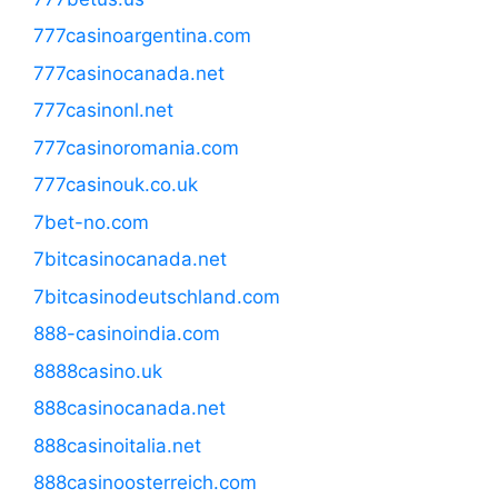
777casinoargentina.com
777casinocanada.net
777casinonl.net
777casinoromania.com
777casinouk.co.uk
7bet-no.com
7bitcasinocanada.net
7bitcasinodeutschland.com
888-casinoindia.com
8888casino.uk
888casinocanada.net
888casinoitalia.net
888casinoosterreich.com