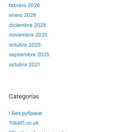
febrero 2026
enero 2026
diciembre 2025
noviembre 2025
octubre 2025
septiembre 2025
octubre 2021
Categorías
! Без рубрики
10bet1.co.uk