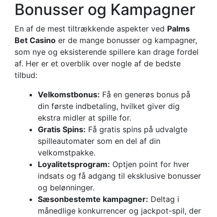
Bonusser og Kampagner
En af de mest tiltrækkende aspekter ved
Palms
Bet Casino
er de mange bonusser og kampagner,
som nye og eksisterende spillere kan drage fordel
af. Her er et overblik over nogle af de bedste
tilbud:
Velkomstbonus:
Få en generøs bonus på
din første indbetaling, hvilket giver dig
ekstra midler at spille for.
Gratis Spins:
Få gratis spins på udvalgte
spilleautomater som en del af din
velkomstpakke.
Loyalitetsprogram:
Optjen point for hver
indsats og få adgang til eksklusive bonusser
og belønninger.
Sæsonbestemte kampagner:
Deltag i
månedlige konkurrencer og jackpot-spil, der