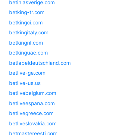
betiniasverige.com
betking-tr.com
betkingci.com
betkingitaly.com
betkingnl.com
betkinguae.com
betlabeldeutschland.com
betlive-ge.com
betlive-us.us
betlivebelgium.com
betliveespana.com
betlivegreece.com
betliveslovakia.com
betmastereesti.com