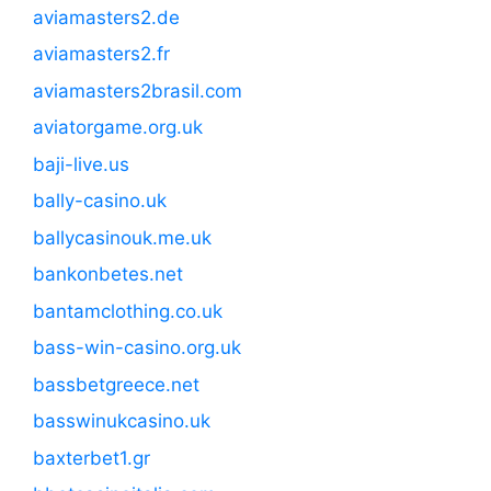
aviamasters2.de
aviamasters2.fr
aviamasters2brasil.com
aviatorgame.org.uk
baji-live.us
bally-casino.uk
ballycasinouk.me.uk
bankonbetes.net
bantamclothing.co.uk
bass-win-casino.org.uk
bassbetgreece.net
basswinukcasino.uk
baxterbet1.gr