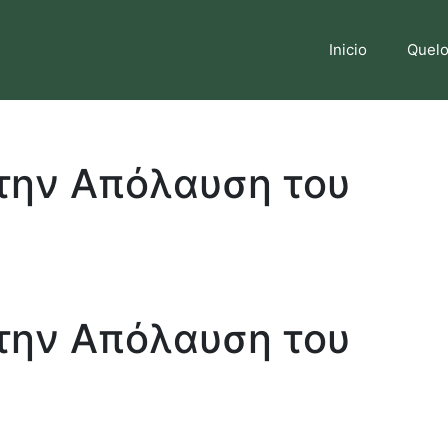
Inicio
Quelo
την Απόλαυση του
την Απόλαυση του