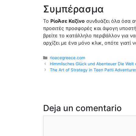
Συμπέρασμα
Το
ΡίοΆσε Καζίνο
συνδυάζει όλα όσα αν
προσιτές προσφορές και άψογη υποστήρι
βρείτε το κατάλληλο περιβάλλον για να
αρχίζει με ένα μόνο κλικ, οπότε γιατί ν
Categorías
rioacegreece.com
Himmlisches Glück und Abenteuer Die Welt 
The Art of Strategy in Teen Patti Adventure
Deja un comentario
Comentario