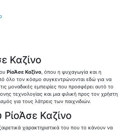
ο
ε Καζίνο
του
ΡίοΆσε Καζίνο
, όπου η ψυχαγωγία και η
 από όλο τον κόσμο συγκεντρώνονται εδώ για να
τις μοναδικές εμπειρίες που προσφέρει αυτό το
ονης τεχνολογίας και μια φιλική προς τον χρήστη
σμός για τους λάτρεις των παιχνιδιών.
 ΡίοΆσε Καζίνο
εξαιρετικά χαρακτηριστικά του που το κάνουν να