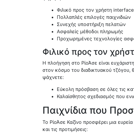
Φιλικό προς τον χρήστη interface
Πολλαπλές επιλογές παιχνιδιών
Συνεχής υποστήριξη πελατών
Ασφαλείς μέθοδοι πληρωμής
Προχωρημένες τεχνολογίες ασφ
Φιλικό προς τον χρήστ
Η πλοήγηση στο ΡίοΆσε είναι ευχάριστ
στον κόσμο του διαδικτυακού τζόγου, 
ψάχνετε:
Εύκολη πρόσβαση σε όλες τις κα
Καλαίσθητος σχεδιασμός που ενισ
Παιχνίδια που Προ
Το ΡίοΆσε Καζίνο προσφέρει μια ευρεί
και τις προτιμήσεις: