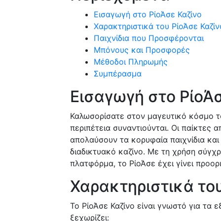
Εισαγωγή στο ΡίοΆσε Καζίνο
Χαρακτηριστικά του ΡίοΆσε Καζίν
Παιχνίδια που Προσφέρονται
Μπόνους και Προσφορές
Μέθοδοι Πληρωμής
Συμπέρασμα
Εισαγωγή στο ΡίοΆσ
Καλωσορίσατε στον μαγευτικό κόσμο 
περιπέτεια συναντιούνται. Οι παίκτες
απολαύσουν τα κορυφαία παιχνίδια και 
διαδικτυακό καζίνο. Με τη χρήση σύγχρ
πλατφόρμα, το ΡίοΆσε έχει γίνει προορι
Χαρακτηριστικά του
Το ΡίοΆσε Καζίνο είναι γνωστό για τα 
ξεχωρίζει: