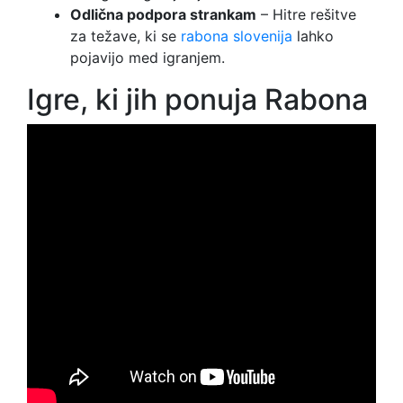
Odlična podpora strankam
– Hitre rešitve
za težave, ki se
rabona slovenija
lahko
pojavijo med igranjem.
Igre, ki jih ponuja Rabona