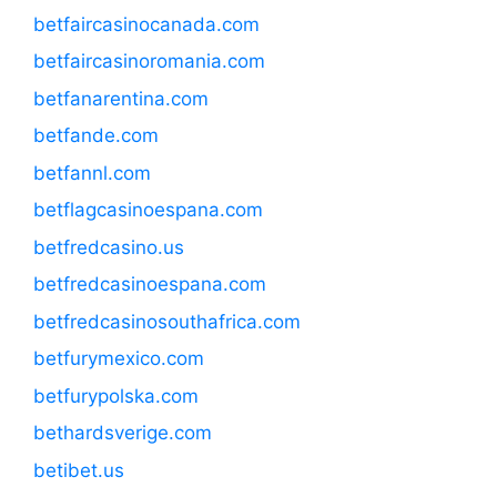
betfaircasinocanada.com
betfaircasinoromania.com
betfanarentina.com
betfande.com
betfannl.com
betflagcasinoespana.com
betfredcasino.us
betfredcasinoespana.com
betfredcasinosouthafrica.com
betfurymexico.com
betfurypolska.com
bethardsverige.com
betibet.us