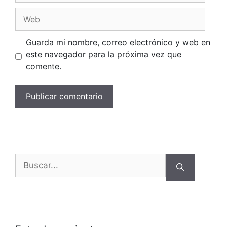
Web
Guarda mi nombre, correo electrónico y web en
este navegador para la próxima vez que
comente.
Buscar: