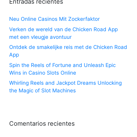
Entradas recientes
Neu Online Casinos Mit Zockerfaktor
Verken de wereld van de Chicken Road App
met een vleugje avontuur
Ontdek de smakelijke reis met de Chicken Road
App
Spin the Reels of Fortune and Unleash Epic
Wins in Casino Slots Online
Whirling Reels and Jackpot Dreams Unlocking
the Magic of Slot Machines
Comentarios recientes