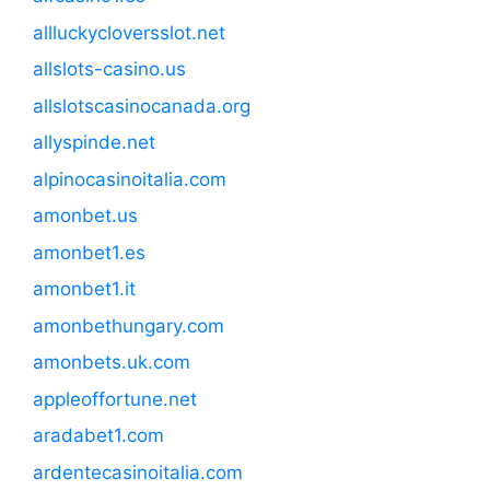
allluckycloversslot.net
allslots-casino.us
allslotscasinocanada.org
allyspinde.net
alpinocasinoitalia.com
amonbet.us
amonbet1.es
amonbet1.it
amonbethungary.com
amonbets.uk.com
appleoffortune.net
aradabet1.com
ardentecasinoitalia.com