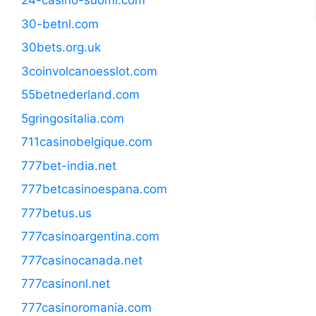
24-casino-suomi.com
30-betnl.com
30bets.org.uk
3coinvolcanoesslot.com
55betnederland.com
5gringositalia.com
711casinobelgique.com
777bet-india.net
777betcasinoespana.com
777betus.us
777casinoargentina.com
777casinocanada.net
777casinonl.net
777casinoromania.com