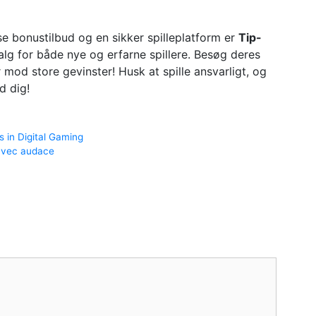
se bonustilbud og en sikker spilleplatform er
Tip-
lg for både nye og erfarne spillere. Besøg deres
mod store gevinster! Husk at spille ansvarligt, og
 dig!
s in Digital Gaming
é avec audace