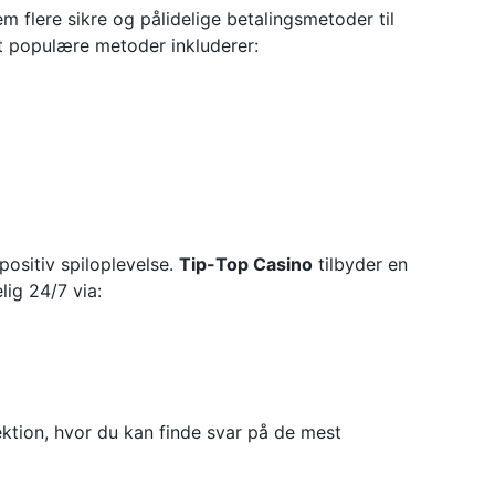
 flere sikre og pålidelige betalingsmetoder til
t populære metoder inkluderer:
positiv spiloplevelse.
Tip-Top Casino
tilbyder en
lig 24/7 via:
tion, hvor du kan finde svar på de mest