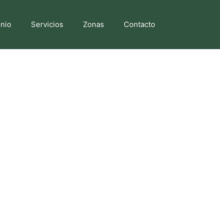
nio
Servicios
Zonas
Contacto