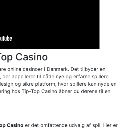
-Top Casino
re online casinoer i Danmark. Det tilbyder en
der appellerer til både nye og erfarne spillere.
design og sikre platform, hvor spillere kan nyde en
ering hos Tip-Top Casino åbner du dørene til en
op Casino
er det omfattende udvalg af spil. Her er