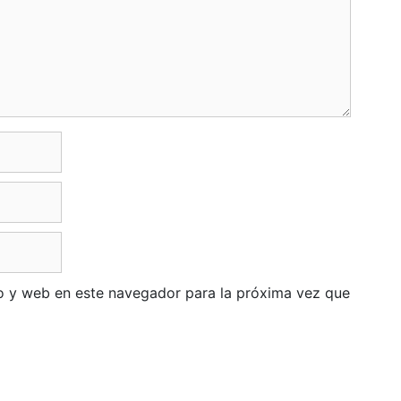
o y web en este navegador para la próxima vez que