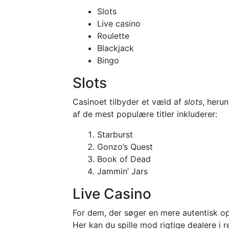
Slots
Live casino
Roulette
Blackjack
Bingo
Slots
Casinoet tilbyder et væld af
slots
, heru
af de mest populære titler inkluderer:
Starburst
Gonzo’s Quest
Book of Dead
Jammin’ Jars
Live Casino
For dem, der søger en mere autentisk op
Her kan du spille mod rigtige dealere i re