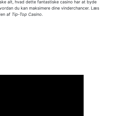
orske alt, hvad dette fantastiske casino har at byde
t hvordan du kan maksimere dine vinderchancer. Læs
den af
Tip-Top Casino
.
e