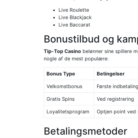
Live Roulette
Live Blackjack
Live Baccarat
Bonustilbud og ka
Tip-Top Casino
belønner sine spillere 
nogle af de mest populære:
Bonus Type
Betingelser
Velkomstbonus
Første indbetalin
Gratis Spins
Ved registrering
Loyalitetsprogram
Optjen point ved 
Betalingsmetoder