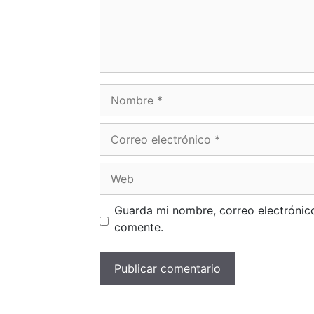
Nombre
Correo
electrónico
Web
Guarda mi nombre, correo electrónic
comente.