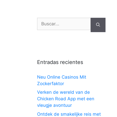
Buscar:
Entradas recientes
Neu Online Casinos Mit
Zockerfaktor
Verken de wereld van de
Chicken Road App met een
vleugje avontuur
Ontdek de smakelijke reis met