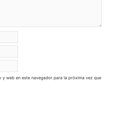
o y web en este navegador para la próxima vez que