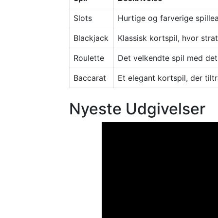
Slots
Hurtige og farverige spill
Blackjack
Klassisk kortspil, hvor str
Roulette
Det velkendte spil med det
Baccarat
Et elegant kortspil, der tilt
Nyeste Udgivelser