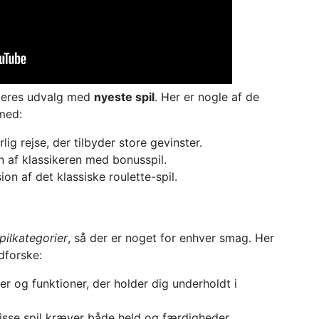
 deres udvalg med
nyeste spil
. Her er nogle af de
 med:
lig rejse, der tilbyder store gevinster.
n af klassikeren med bonusspil.
ion af det klassiske roulette-spil.
pilkategorier
, så der er noget for enhver smag. Her
dforske:
r og funktioner, der holder dig underholdt i
disse spil kræver både held og færdigheder.