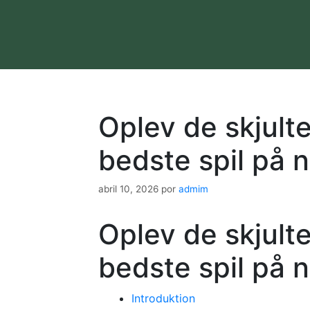
Saltar
al
contenido
Oplev de skjulte
bedste spil på n
abril 10, 2026
por
admim
Oplev de skjulte
bedste spil på n
Introduktion