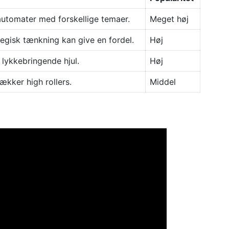
eautomater med forskellige temaer.
Meget høj
ategisk tænkning kan give en fordel.
Høj
 lykkebringende hjul.
Høj
rækker high rollers.
Middel