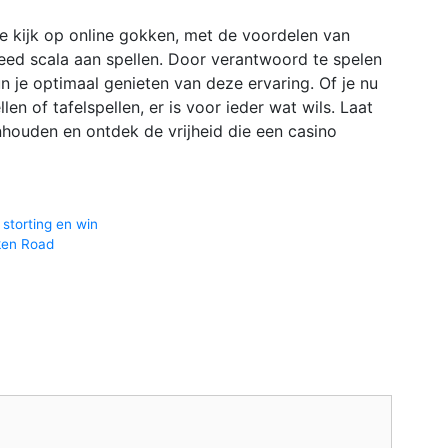
se kijk op online gokken, met de voordelen van
eed scala aan spellen. Door verantwoord te spelen
 je optimaal genieten van deze ervaring. Of je nu
en of tafelspellen, er is voor ieder wat wils. Laat
houden en ontdek de vrijheid die een casino
storting en win
cken Road