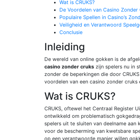
Wat is CRUKS?
De Voordelen van Casino Zonde
Populaire Spellen in Casino’s Zo
Veiligheid en Verantwoord Speel
Conclusie
Inleiding
De wereld van online gokken is de afg
casino zonder cruks
zijn spelers nu in 
zonder de beperkingen die door CRUKS zi
voordelen van een casino zonder cruks 
Wat is CRUKS?
CRUKS, oftewel het Centraal Register Uit
ontwikkeld om problematisch gokgedrag 
spelers uit te sluiten van deelname aan 
voor de bescherming van kwetsbare spel
op een verantwoorde manier willen gok