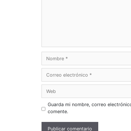
Nombre
Correo
electrónico
Web
Guarda mi nombre, correo electrónic
comente.