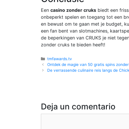
Een
casino zonder cruks
biedt een fris
onbeperkt spelen en toegang tot een br
en bewust om te gaan met je budget, kun
een fan bent van slotmachines, kaartspell
de beperkingen van CRUKS je niet tegen
zonder cruks te bieden heeft!
Categorías
tmfawards.tv
Ontdek de magie van 50 gratis spins zonder 
De verrassende culinaire reis langs de Chi
Deja un comentario
Comentario