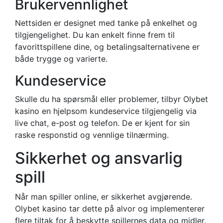
Brukervennlighet
Nettsiden er designet med tanke på enkelhet og
tilgjengelighet. Du kan enkelt finne frem til
favorittspillene dine, og betalingsalternativene er
både trygge og varierte.
Kundeservice
Skulle du ha spørsmål eller problemer, tilbyr Olybet
kasino en hjelpsom kundeservice tilgjengelig via
live chat, e-post og telefon. De er kjent for sin
raske responstid og vennlige tilnærming.
Sikkerhet og ansvarlig
spill
Når man spiller online, er sikkerhet avgjørende.
Olybet kasino tar dette på alvor og implementerer
flere tiltak for å beskytte spillernes data og midler.