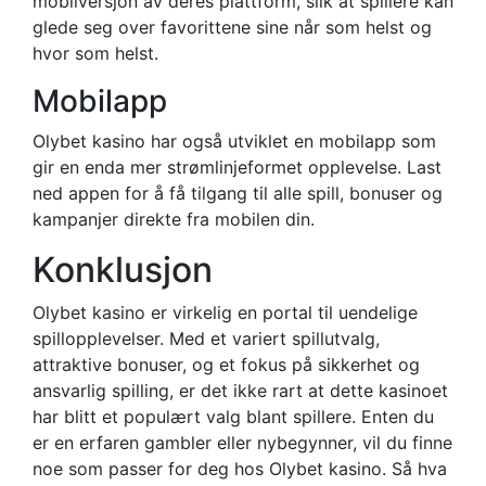
mobilversjon av deres plattform, slik at spillere kan
glede seg over favorittene sine når som helst og
hvor som helst.
Mobilapp
Olybet kasino har også utviklet en mobilapp som
gir en enda mer strømlinjeformet opplevelse. Last
ned appen for å få tilgang til alle spill, bonuser og
kampanjer direkte fra mobilen din.
Konklusjon
Olybet kasino er virkelig en portal til uendelige
spillopplevelser. Med et variert spillutvalg,
attraktive bonuser, og et fokus på sikkerhet og
ansvarlig spilling, er det ikke rart at dette kasinoet
har blitt et populært valg blant spillere. Enten du
er en erfaren gambler eller nybegynner, vil du finne
noe som passer for deg hos Olybet kasino. Så hva