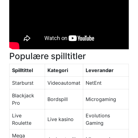
Populære spilltitler
Spilltittel
Kategori
Leverandør
Starburst
Videoautomat
NetEnt
Blackjack
Bordspill
Microgaming
Pro
Live
Evolutions
Live kasino
Roulette
Gaming
Mega