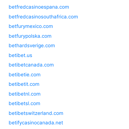
betfredcasinoespana.com
betfredcasinosouthafrica.com
betfurymexico.com
betfurypolska.com
bethardsverige.com
betibet.us
betibetcanada.com
betibetie.com
betibetit.com
betibetnl.com
betibetsl.com
betibetswitzerland.com
betifycasinocanada.net