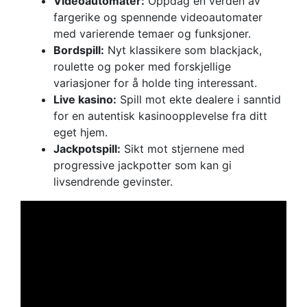
Videoautomater:
Oppdag en verden av
fargerike og spennende videoautomater
med varierende temaer og funksjoner.
Bordspill:
Nyt klassikere som blackjack,
roulette og poker med forskjellige
variasjoner for å holde ting interessant.
Live kasino:
Spill mot ekte dealere i sanntid
for en autentisk kasinoopplevelse fra ditt
eget hjem.
Jackpotspill:
Sikt mot stjernene med
progressive jackpotter som kan gi
livsendrende gevinster.