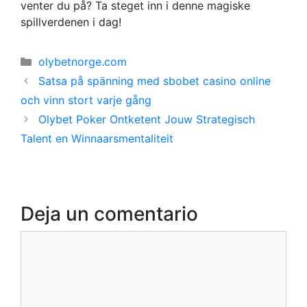
venter du på? Ta steget inn i denne magiske
spillverdenen i dag!
Categorías
olybetnorge.com
Satsa på spänning med sbobet casino online
och vinn stort varje gång
Olybet Poker Ontketent Jouw Strategisch
Talent en Winnaarsmentaliteit
Deja un comentario
Comentario