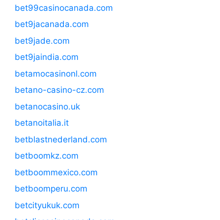
bet99casinocanada.com
bet9jacanada.com
bet9jade.com
bet9jaindia.com
betamocasinonl.com
betano-casino-cz.com
betanocasino.uk
betanoitalia.it
betblastnederland.com
betboomkz.com
betboommexico.com
betboomperu.com
betcityukuk.com