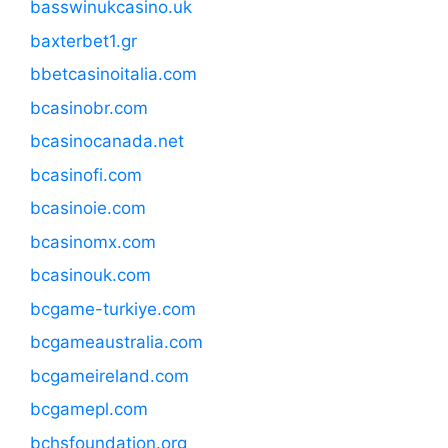
basswinukcasino.uk
baxterbet1.gr
bbetcasinoitalia.com
bcasinobr.com
bcasinocanada.net
bcasinofi.com
bcasinoie.com
bcasinomx.com
bcasinouk.com
bcgame-turkiye.com
bcgameaustralia.com
bcgameireland.com
bcgamepl.com
bchsfoundation.org