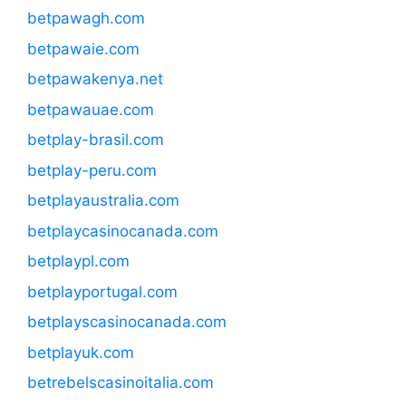
betpawagh.com
betpawaie.com
betpawakenya.net
betpawauae.com
betplay-brasil.com
betplay-peru.com
betplayaustralia.com
betplaycasinocanada.com
betplaypl.com
betplayportugal.com
betplayscasinocanada.com
betplayuk.com
betrebelscasinoitalia.com