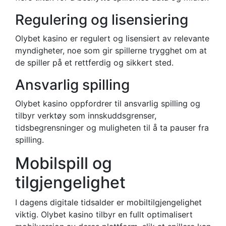
Regulering og lisensiering
Olybet kasino er regulert og lisensiert av relevante
myndigheter, noe som gir spillerne trygghet om at
de spiller på et rettferdig og sikkert sted.
Ansvarlig spilling
Olybet kasino oppfordrer til ansvarlig spilling og
tilbyr verktøy som innskuddsgrenser,
tidsbegrensninger og muligheten til å ta pauser fra
spilling.
Mobilspill og
tilgjengelighet
I dagens digitale tidsalder er mobiltilgjengelighet
viktig. Olybet kasino tilbyr en fullt optimalisert