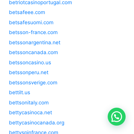
betriotcasinoportugal.com
betsafeee.com
betsafesuomi.com
betsson-france.com
betssonargentina.net
betssoncanada.com
betssoncasino.us
betssonperu.net
betssonsverige.com
bettilt.us
bettsonitaly.com
bettycasinoca.net
bettycasinocanada.org
bettyspinfrance.com