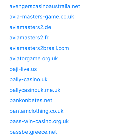
avengerscasinoaustralia.net
avia-masters-game.co.uk
aviamasters2.de
aviamasters2.fr
aviamasters2brasil.com
aviatorgame.org.uk
baji-live.us
bally-casino.uk
ballycasinouk.me.uk
bankonbetes.net
bantamclothing.co.uk
bass-win-casino.org.uk
bassbetgreece.net