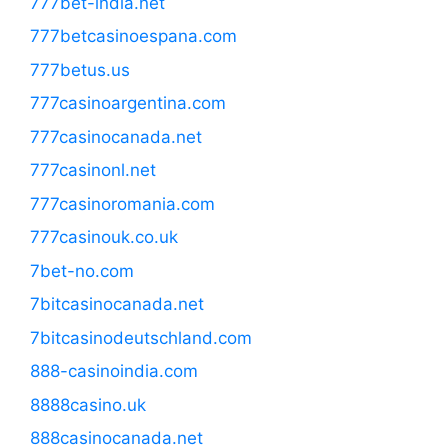
777bet-india.net
777betcasinoespana.com
777betus.us
777casinoargentina.com
777casinocanada.net
777casinonl.net
777casinoromania.com
777casinouk.co.uk
7bet-no.com
7bitcasinocanada.net
7bitcasinodeutschland.com
888-casinoindia.com
8888casino.uk
888casinocanada.net