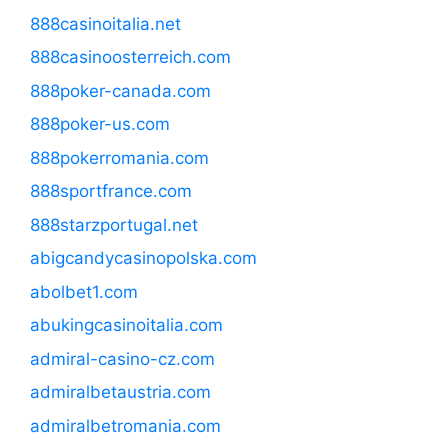
888casinoitalia.net
888casinoosterreich.com
888poker-canada.com
888poker-us.com
888pokerromania.com
888sportfrance.com
888starzportugal.net
abigcandycasinopolska.com
abolbet1.com
abukingcasinoitalia.com
admiral-casino-cz.com
admiralbetaustria.com
admiralbetromania.com