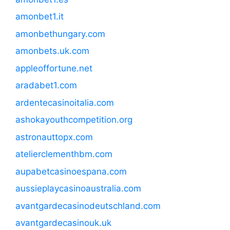
amonbet1.it
amonbethungary.com
amonbets.uk.com
appleoffortune.net
aradabet1.com
ardentecasinoitalia.com
ashokayouthcompetition.org
astronauttopx.com
atelierclementhbm.com
aupabetcasinoespana.com
aussieplaycasinoaustralia.com
avantgardecasinodeutschland.com
avantgardecasinouk.uk