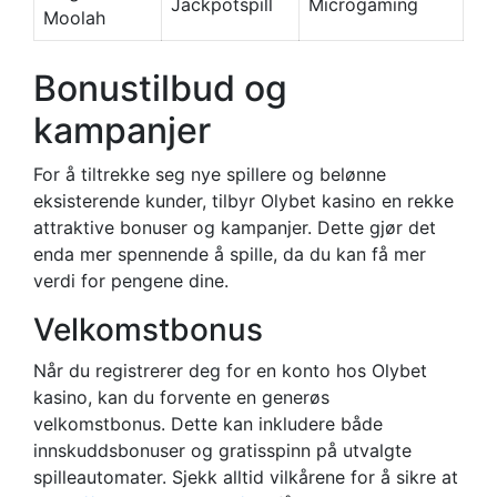
Jackpotspill
Microgaming
Moolah
Bonustilbud og
kampanjer
For å tiltrekke seg nye spillere og belønne
eksisterende kunder, tilbyr Olybet kasino en rekke
attraktive bonuser og kampanjer. Dette gjør det
enda mer spennende å spille, da du kan få mer
verdi for pengene dine.
Velkomstbonus
Når du registrerer deg for en konto hos Olybet
kasino, kan du forvente en generøs
velkomstbonus. Dette kan inkludere både
innskuddsbonuser og gratisspinn på utvalgte
spilleautomater. Sjekk alltid vilkårene for å sikre at