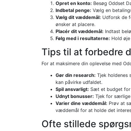
Opret en konto:
Besøg Oddset Dan
Indbetal penge:
Vælg en betaling
Vælg dit væddemål:
Udforsk de f
ønsker at placere.
Placér dit væddemål:
Indtast bel
Følg med i resultaterne:
Hold øje
Tips til at forbedre
For at maksimere din oplevelse med Odds
Gør din research:
Tjek holdenes s
kan påvirke udfaldet.
Spil ansvarligt:
Sæt et budget for 
Udnyt bonusser:
Tjek for særlige
Varier dine væddemål:
Prøv at sa
væddemål for at holde det interes
Ofte stillede spørg