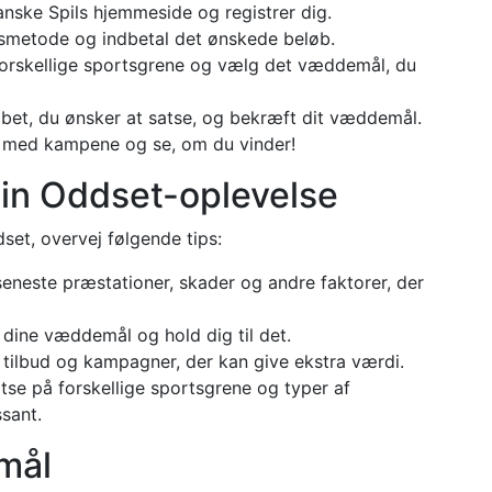
ske Spils hjemmeside og registrer dig.
smetode og indbetal det ønskede beløb.
orskellige sportsgrene og vælg det væddemål, du
øbet, du ønsker at satse, og bekræft dit væddemål.
 med kampene og se, om du vinder!
 din Oddset-oplevelse
et, overvej følgende tips:
eneste præstationer, skader og andre faktorer, der
dine væddemål og hold dig til det.
 tilbud og kampagner, der kan give ekstra værdi.
tse på forskellige sportsgrene og typer af
sant.
smål