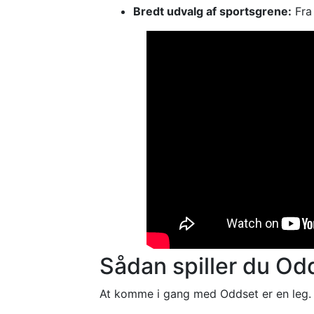
Bredt udvalg af sportsgrene:
Fra 
Sådan spiller du Od
At komme i gang med Oddset er en leg. F