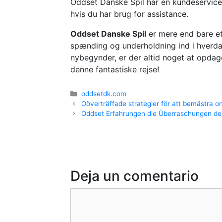
Oddset Danske Spil har en kundeservice, 
hvis du har brug for assistance.
Oddset Danske Spil
er mere end bare et
spænding og underholdning ind i hverdag
nybegynder, er der altid noget at opdage 
denne fantastiske rejse!
Categorías
oddsetdk.com
Oöverträffade strategier för att bemästra on
Oddset Erfahrungen die Überraschungen de
Deja un comentario
Comentario