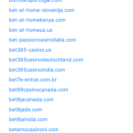
bdmbetsportugal.com
bet-at-home-slovenija.com
bet-at-homekenya.com
bet-at-homeus.us
bet-passioncasinoitalia.com
bet365-casino.us
bet365casinodeutschland.com
bet365casinoindia.com
bet7k-entrar.com.br
bet99casinocanada.com
bet9jacanada.com
bet9jade.com
bet9jaindia.com
betamocasinonl.com