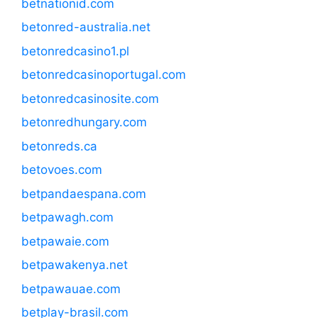
betnationid.com
betonred-australia.net
betonredcasino1.pl
betonredcasinoportugal.com
betonredcasinosite.com
betonredhungary.com
betonreds.ca
betovoes.com
betpandaespana.com
betpawagh.com
betpawaie.com
betpawakenya.net
betpawauae.com
betplay-brasil.com