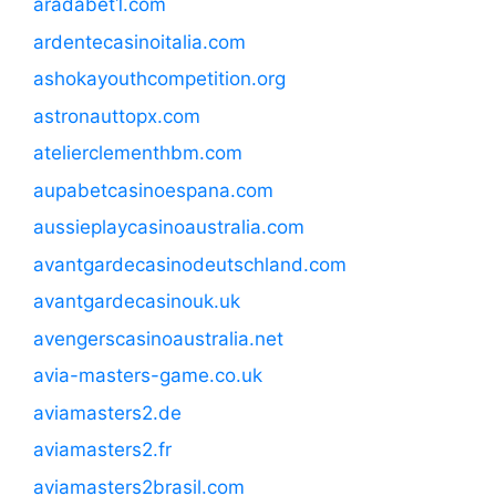
aradabet1.com
ardentecasinoitalia.com
ashokayouthcompetition.org
astronauttopx.com
atelierclementhbm.com
aupabetcasinoespana.com
aussieplaycasinoaustralia.com
avantgardecasinodeutschland.com
avantgardecasinouk.uk
avengerscasinoaustralia.net
avia-masters-game.co.uk
aviamasters2.de
aviamasters2.fr
aviamasters2brasil.com