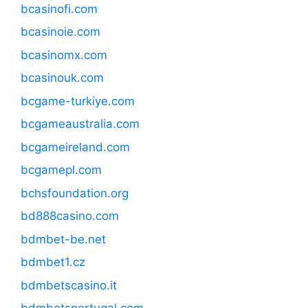
bcasinofi.com
bcasinoie.com
bcasinomx.com
bcasinouk.com
bcgame-turkiye.com
bcgameaustralia.com
bcgameireland.com
bcgamepl.com
bchsfoundation.org
bd888casino.com
bdmbet-be.net
bdmbet1.cz
bdmbetscasino.it