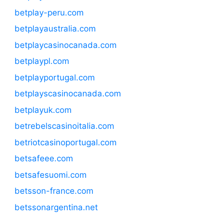
betplay-peru.com
betplayaustralia.com
betplaycasinocanada.com
betplaypl.com
betplayportugal.com
betplayscasinocanada.com
betplayuk.com
betrebelscasinoitalia.com
betriotcasinoportugal.com
betsafeee.com
betsafesuomi.com
betsson-france.com
betssonargentina.net