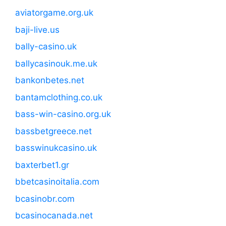
aviatorgame.org.uk
baji-live.us
bally-casino.uk
ballycasinouk.me.uk
bankonbetes.net
bantamclothing.co.uk
bass-win-casino.org.uk
bassbetgreece.net
basswinukcasino.uk
baxterbet1.gr
bbetcasinoitalia.com
bcasinobr.com
bcasinocanada.net