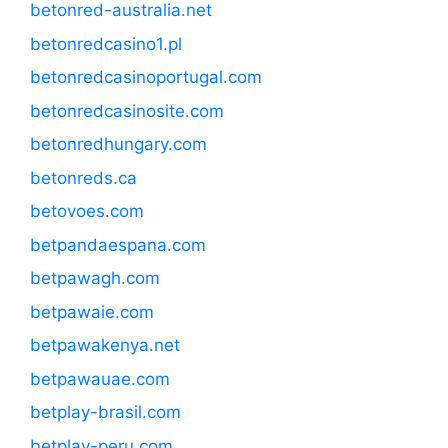
betonred-australia.net
betonredcasino1.pl
betonredcasinoportugal.com
betonredcasinosite.com
betonredhungary.com
betonreds.ca
betovoes.com
betpandaespana.com
betpawagh.com
betpawaie.com
betpawakenya.net
betpawauae.com
betplay-brasil.com
betplay-peru.com