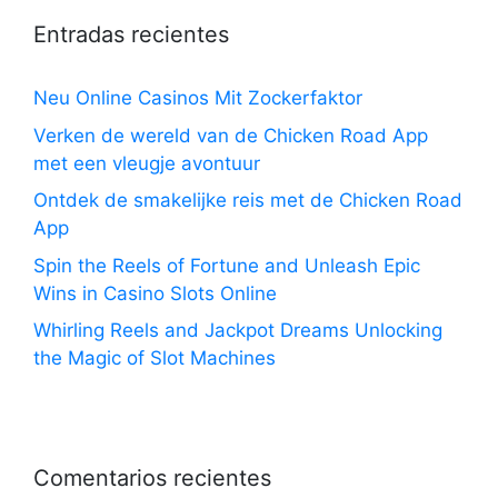
Entradas recientes
Neu Online Casinos Mit Zockerfaktor
Verken de wereld van de Chicken Road App
met een vleugje avontuur
Ontdek de smakelijke reis met de Chicken Road
App
Spin the Reels of Fortune and Unleash Epic
Wins in Casino Slots Online
Whirling Reels and Jackpot Dreams Unlocking
the Magic of Slot Machines
Comentarios recientes