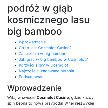
podróż w głąb
kosmicznego lasu
big bamboo
Wprowadzenie
Co to jest Cosmolot Casino?
Zanurzenie w big bamboo
Jak grać w big bamboo w Cosmolot?
Korzyści z gry w Cosmolot
Najczęściej zadawane pytania
Podsumowanie
Wprowadzenie
Witaj w świecie
Cosmolot Casino
, gdzie każdy
spin bębna to nowa przygoda! W tej niezwykłej