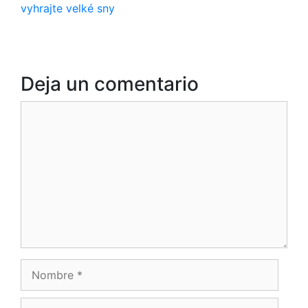
vyhrajte velké sny
Deja un comentario
Comentario
Nombre
Correo