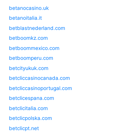
betanocasino.uk
betanoitalia.it
betblastnederland.com
betboomkz.com
betboommexico.com
betboomperu.com
betcityukuk.com
betcliccasinocanada.com
betcliccasinoportugal.com
betclicespana.com
betclicitalia.com
betclicpolska.com
betclicpt.net