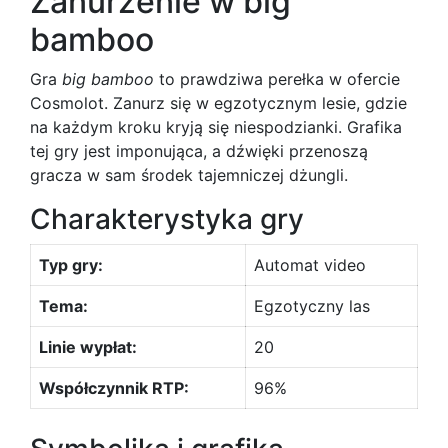
Zanurzenie w big
bamboo
Gra
big bamboo
to prawdziwa perełka w ofercie
Cosmolot. Zanurz się w egzotycznym lesie, gdzie
na każdym kroku kryją się niespodzianki. Grafika
tej gry jest imponująca, a dźwięki przenoszą
gracza w sam środek tajemniczej dżungli.
Charakterystyka gry
Typ gry:
Automat video
Tema:
Egzotyczny las
Linie wypłat:
20
Współczynnik RTP:
96%