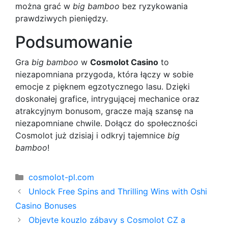
można grać w
big bamboo
bez ryzykowania
prawdziwych pieniędzy.
Podsumowanie
Gra
big bamboo
w
Cosmolot Casino
to
niezapomniana przygoda, która łączy w sobie
emocje z pięknem egzotycznego lasu. Dzięki
doskonałej grafice, intrygującej mechanice oraz
atrakcyjnym bonusom, gracze mają szansę na
niezapomniane chwile. Dołącz do społeczności
Cosmolot już dzisiaj i odkryj tajemnice
big
bamboo
!
Categorías
cosmolot-pl.com
Unlock Free Spins and Thrilling Wins with Oshi
Casino Bonuses
Objevte kouzlo zábavy s Cosmolot CZ a