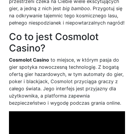
przestrzeni czeka na Ciebie wiele ekscytujących
gier, a jedną z nich jest
big bamboo
. Przygotuj się
na odkrywanie tajemnic tego kosmicznego lasu,
pełnego niespodzianek i niepowtarzalnych nagród!
Co to jest Cosmolot
Casino?
Cosmolot Casino
to miejsce, w którym pasja do
gier spotyka nowoczesną technologię. Z bogatą
ofertą gier hazardowych, w tym automaty do gier,
poker i blackjack, Cosmolot przyciąga graczy z
całego świata. Jego interfejs jest przyjazny dla
użytkownika, a platforma zapewnia
bezpieczeństwo i wygodę podczas grania online.