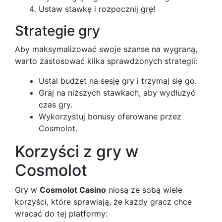
Ustaw stawkę i rozpocznij grę!
Strategie gry
Aby maksymalizować swoje szanse na wygraną,
warto zastosować kilka sprawdzonych strategii:
Ustal budżet na sesję gry i trzymaj się go.
Graj na niższych stawkach, aby wydłużyć
czas gry.
Wykorzystuj bonusy oferowane przez
Cosmolot.
Korzyści z gry w
Cosmolot
Gry w
Cosmolot Casino
niosą ze sobą wiele
korzyści, które sprawiają, że każdy gracz chce
wracać do tej platformy: