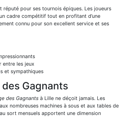
t réputé pour ses tournois épiques. Les joueurs
n cadre compétitif tout en profitant d’une
ement connu pour son excellent service et ses
impressionnants
 entre les jeux
ls et sympathiques
e des Gagnants
ge des Gagnants
à Lille ne déçoit jamais. Les
e aux nombreuses machines à sous et aux tables de
es au sort mensuels apportent une dimension