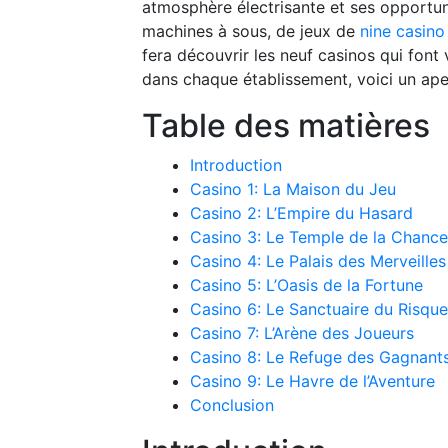
atmosphère électrisante et ses opportu
machines à sous, de jeux de
nine casino
fera découvrir les neuf casinos qui font
dans chaque établissement, voici un ape
Table des matières
Introduction
Casino 1: La Maison du Jeu
Casino 2: L’Empire du Hasard
Casino 3: Le Temple de la Chance
Casino 4: Le Palais des Merveilles
Casino 5: L’Oasis de la Fortune
Casino 6: Le Sanctuaire du Risque
Casino 7: L’Arène des Joueurs
Casino 8: Le Refuge des Gagnant
Casino 9: Le Havre de l’Aventure
Conclusion