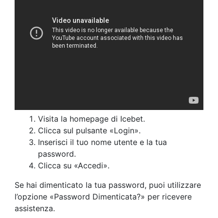
Visita la homepage di Icebet.
Clicca sul pulsante «Login».
Inserisci il tuo nome utente e la tua
password.
Clicca su «Accedi».
Se hai dimenticato la tua password, puoi utilizzare
l’opzione «Password Dimenticata?» per ricevere
assistenza.