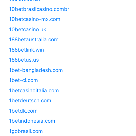
10betbrasilcasino.combr
10betcasino-mx.com
10betcasino.uk
188betaustralia.com
188betlink.win
188betus.us
1bet-bangladesh.com
1bet-ci.com
1betcasinoitalia.com
1betdeutsch.com
1betdk.com
1betindonesia.com
1gobrasil.com