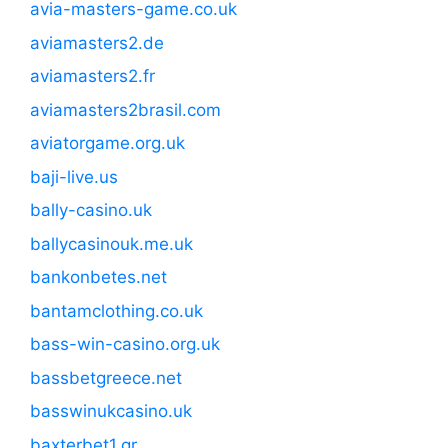
avia-masters-game.co.uk
aviamasters2.de
aviamasters2.fr
aviamasters2brasil.com
aviatorgame.org.uk
baji-live.us
bally-casino.uk
ballycasinouk.me.uk
bankonbetes.net
bantamclothing.co.uk
bass-win-casino.org.uk
bassbetgreece.net
basswinukcasino.uk
baxterbet1.gr