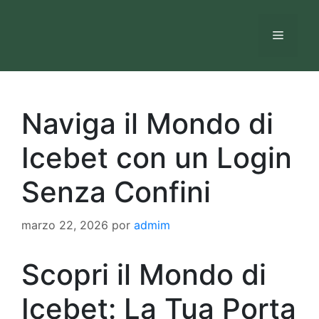
Saltar
al
Menú
contenido
Naviga il Mondo di
Icebet con un Login
Senza Confini
marzo 22, 2026
por
admim
Scopri il Mondo di
Icebet: La Tua Porta