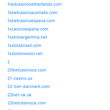
1redcasinonetherlands.com
1xbetcasinoaustralia.com
1xbetcasinoespana.com
1xcasinoespana.com
1xslotsargentina.net
1xslotsbrasil.com
1xslotsmexico.net
2
20betcasinoca.com
21-casino.us
22-bet-danmark.com
22bet-uk.uk
22betcasinoca.com