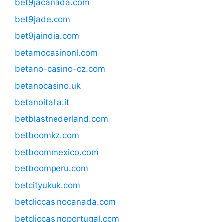
bet9jacanada.com
bet9jade.com
bet9jaindia.com
betamocasinonl.com
betano-casino-cz.com
betanocasino.uk
betanoitalia.it
betblastnederland.com
betboomkz.com
betboommexico.com
betboomperu.com
betcityukuk.com
betcliccasinocanada.com
betcliccasinoportugal.com