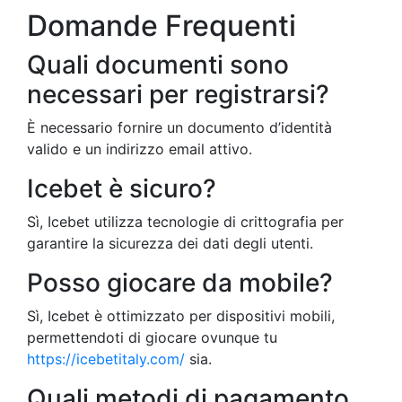
Domande Frequenti
Quali documenti sono
necessari per registrarsi?
È necessario fornire un documento d’identità
valido e un indirizzo email attivo.
Icebet è sicuro?
Sì, Icebet utilizza tecnologie di crittografia per
garantire la sicurezza dei dati degli utenti.
Posso giocare da mobile?
Sì, Icebet è ottimizzato per dispositivi mobili,
permettendoti di giocare ovunque tu
https://icebetitaly.com/
sia.
Quali metodi di pagamento