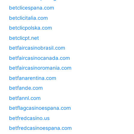
betclicespana.com
betclicitalia.com
betclicpolska.com
betclicpt.net
betfaircasinobrasil.com
betfaircasinocanada.com
betfaircasinoromania.com
betfanarentina.com
betfande.com
betfannl.com
betflagcasinoespana.com
betfredcasino.us
betfredcasinoespana.com