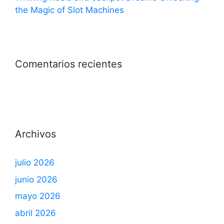
the Magic of Slot Machines
Comentarios recientes
Archivos
julio 2026
junio 2026
mayo 2026
abril 2026