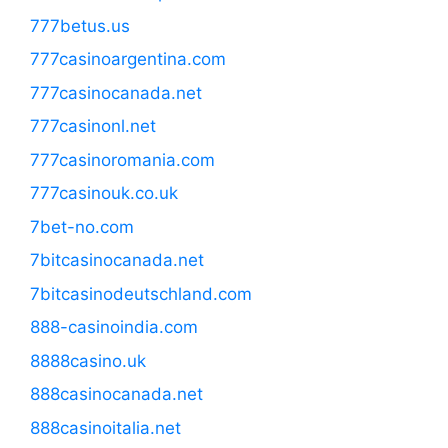
777betus.us
777casinoargentina.com
777casinocanada.net
777casinonl.net
777casinoromania.com
777casinouk.co.uk
7bet-no.com
7bitcasinocanada.net
7bitcasinodeutschland.com
888-casinoindia.com
8888casino.uk
888casinocanada.net
888casinoitalia.net