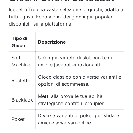
Icebet offre una vasta selezione di giochi, adatta a
tutti i gusti. Ecco alcuni dei giochi più popolari
disponibili sulla piattaforma:
Tipo di
Descrizione
Gioco
Slot
Un’ampia varietà di slot con temi
Machine
unici e jackpot emozionanti.
Gioco classico con diverse varianti e
Roulette
opzioni di scommessa.
Metti alla prova le tue abilità
Blackjack
strategiche contro il croupier.
Diverse varianti di poker per sfidare
Poker
amici e avversari online.