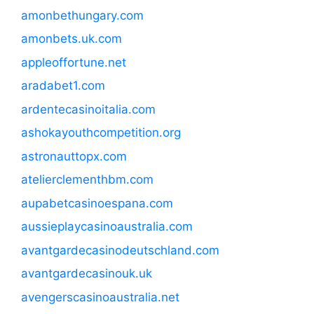
amonbethungary.com
amonbets.uk.com
appleoffortune.net
aradabet1.com
ardentecasinoitalia.com
ashokayouthcompetition.org
astronauttopx.com
atelierclementhbm.com
aupabetcasinoespana.com
aussieplaycasinoaustralia.com
avantgardecasinodeutschland.com
avantgardecasinouk.uk
avengerscasinoaustralia.net