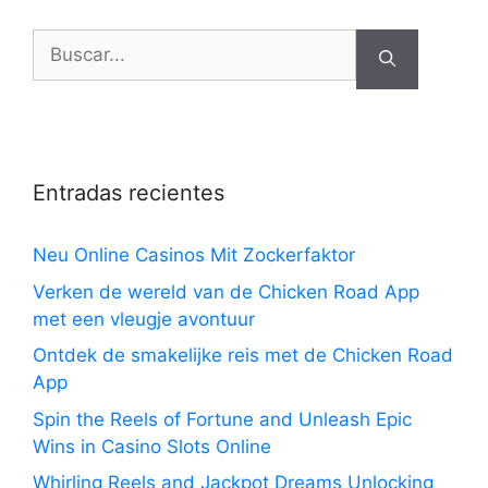
Buscar:
Entradas recientes
Neu Online Casinos Mit Zockerfaktor
Verken de wereld van de Chicken Road App
met een vleugje avontuur
Ontdek de smakelijke reis met de Chicken Road
App
Spin the Reels of Fortune and Unleash Epic
Wins in Casino Slots Online
Whirling Reels and Jackpot Dreams Unlocking