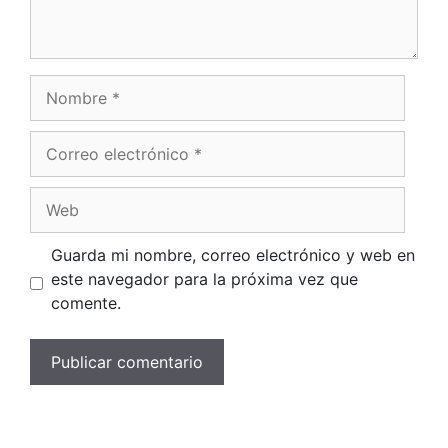
Nombre
Correo
electrónico
Web
Guarda mi nombre, correo electrónico y web en
este navegador para la próxima vez que
comente.