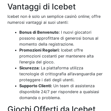
Vantaggi di Icebet
Icebet non è solo un semplice casinò online; offre
numerosi vantaggi ai suoi utenti:
Bonus di Benvenuto:
I nuovi giocatori
possono approfittare di generosi bonus al
momento della registrazione.
Promozioni Regolari:
Icebet offre
promozioni costanti per mantenere alta
l’energia del gioco.
Sicurezza:
La piattaforma utilizza
tecnologie di crittografia all’avanguardia per
proteggere i dati degli utenti.
Supporto Clienti:
Un team di assistenza
disponibile 24/7 per rispondere a qualsiasi
domanda o problema.
Giochi Offerti da Icebet