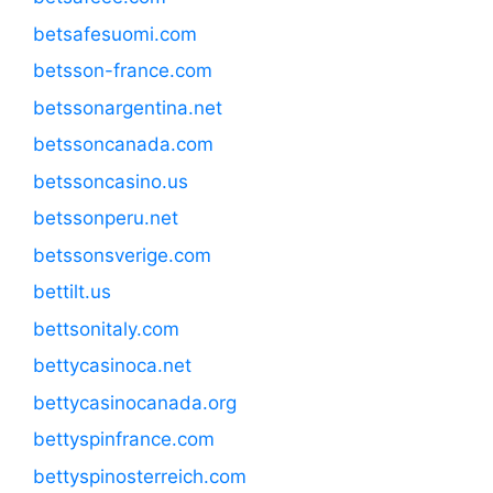
betsafesuomi.com
betsson-france.com
betssonargentina.net
betssoncanada.com
betssoncasino.us
betssonperu.net
betssonsverige.com
bettilt.us
bettsonitaly.com
bettycasinoca.net
bettycasinocanada.org
bettyspinfrance.com
bettyspinosterreich.com