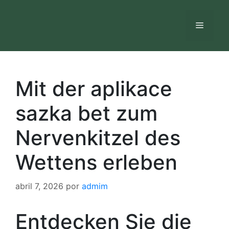
Saltar
al
Menú
contenido
Mit der aplikace
sazka bet zum
Nervenkitzel des
Wettens erleben
abril 7, 2026
por
admim
Entdecken Sie die