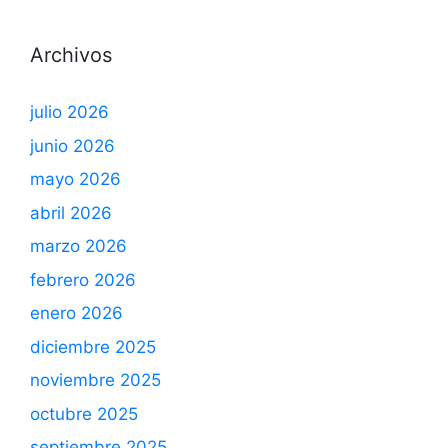
Archivos
julio 2026
junio 2026
mayo 2026
abril 2026
marzo 2026
febrero 2026
enero 2026
diciembre 2025
noviembre 2025
octubre 2025
septiembre 2025