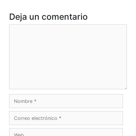
Deja un comentario
Comentario
Nombre
Correo
electrónico
Web