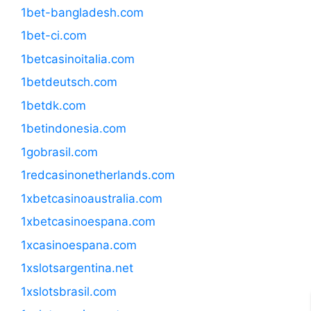
1bet-bangladesh.com
1bet-ci.com
1betcasinoitalia.com
1betdeutsch.com
1betdk.com
1betindonesia.com
1gobrasil.com
1redcasinonetherlands.com
1xbetcasinoaustralia.com
1xbetcasinoespana.com
1xcasinoespana.com
1xslotsargentina.net
1xslotsbrasil.com