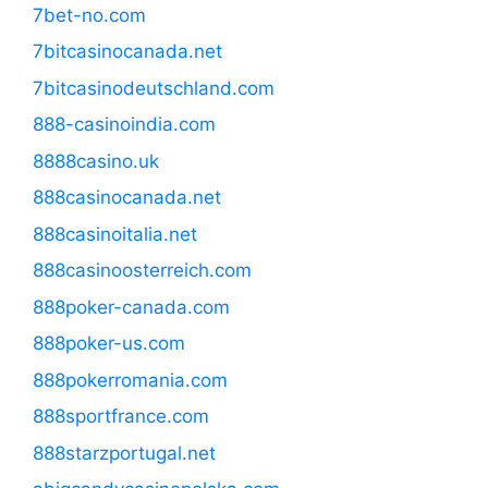
7bet-no.com
7bitcasinocanada.net
7bitcasinodeutschland.com
888-casinoindia.com
8888casino.uk
888casinocanada.net
888casinoitalia.net
888casinoosterreich.com
888poker-canada.com
888poker-us.com
888pokerromania.com
888sportfrance.com
888starzportugal.net