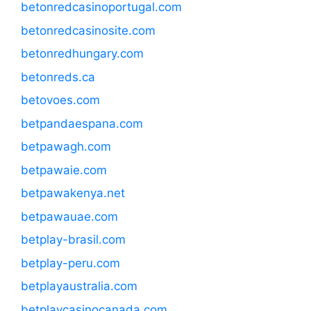
betonredcasinoportugal.com
betonredcasinosite.com
betonredhungary.com
betonreds.ca
betovoes.com
betpandaespana.com
betpawagh.com
betpawaie.com
betpawakenya.net
betpawauae.com
betplay-brasil.com
betplay-peru.com
betplayaustralia.com
betplaycasinocanada.com