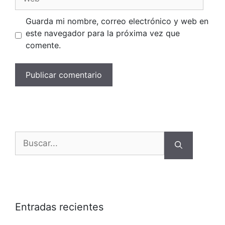
Guarda mi nombre, correo electrónico y web en
este navegador para la próxima vez que
comente.
Buscar:
Entradas recientes