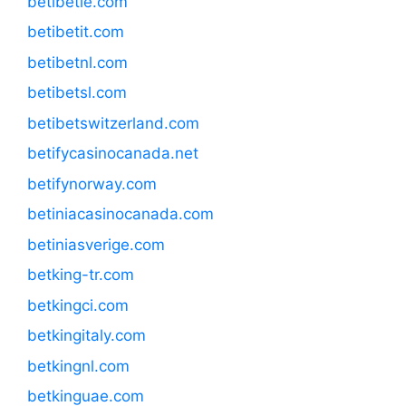
betibetie.com
betibetit.com
betibetnl.com
betibetsl.com
betibetswitzerland.com
betifycasinocanada.net
betifynorway.com
betiniacasinocanada.com
betiniasverige.com
betking-tr.com
betkingci.com
betkingitaly.com
betkingnl.com
betkinguae.com