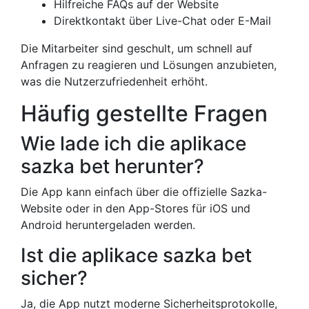
Hilfreiche FAQs auf der Website
Direktkontakt über Live-Chat oder E-Mail
Die Mitarbeiter sind geschult, um schnell auf
Anfragen zu reagieren und Lösungen anzubieten,
was die Nutzerzufriedenheit erhöht.
Häufig gestellte Fragen
Wie lade ich die aplikace
sazka bet herunter?
Die App kann einfach über die offizielle Sazka-
Website oder in den App-Stores für iOS und
Android heruntergeladen werden.
Ist die aplikace sazka bet
sicher?
Ja, die App nutzt moderne Sicherheitsprotokolle,