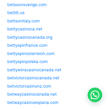
betssonsverige.com
bettilt.us
bettsonitaly.com
bettycasinoca.net
bettycasinocanada.org
bettyspinfrance.com
bettyspinosterreich.com
bettyspinpolska.com
bettywinscasinocanada.net
betvictorcasinocanada.net
betvictorcasinonz.com
betwaycasinocanada.net
betwaycasinoespana.com