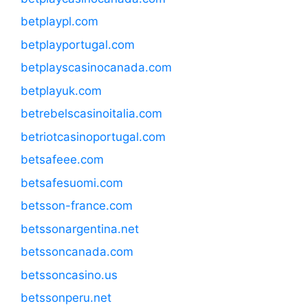
betplaypl.com
betplayportugal.com
betplayscasinocanada.com
betplayuk.com
betrebelscasinoitalia.com
betriotcasinoportugal.com
betsafeee.com
betsafesuomi.com
betsson-france.com
betssonargentina.net
betssoncanada.com
betssoncasino.us
betssonperu.net