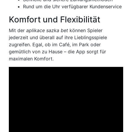
Rund um die Uhr verfügbarer Kundenservice
Komfort und Flexibilität
Mit der
aplikace sazka bet
können Spieler
jederzeit und überall auf ihre Lieblingsspiele
zugreifen. Egal, ob im Café, im Park oder
gemütlich von zu Hause – die App sorgt für
maximalen Komfort.