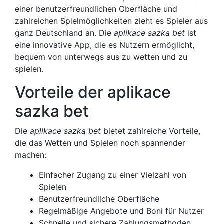
einer benutzerfreundlichen Oberfläche und
zahlreichen Spielmöglichkeiten zieht es Spieler aus
ganz Deutschland an. Die
aplikace sazka bet
ist
eine innovative App, die es Nutzern ermöglicht,
bequem von unterwegs aus zu wetten und zu
spielen.
Vorteile der aplikace
sazka bet
Die
aplikace sazka bet
bietet zahlreiche Vorteile,
die das Wetten und Spielen noch spannender
machen:
Einfacher Zugang zu einer Vielzahl von
Spielen
Benutzerfreundliche Oberfläche
Regelmäßige Angebote und Boni für Nutzer
Schnelle und sichere Zahlungsmethoden