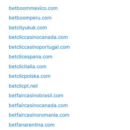
betboommexico.com
betboomperu.com
betcityukuk.com
betcliccasinocanada.com
betcliccasinoportugal.com
betclicespana.com
betclicitalia.com
betclicpolska.com
betclicpt.net
betfaircasinobrasil.com
betfaircasinocanada.com
betfaircasinoromania.com
betfanarentina.com