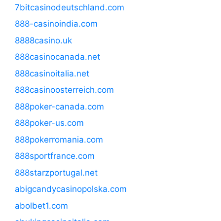
7bitcasinodeutschland.com
888-casinoindia.com
8888casino.uk
888casinocanada.net
888casinoitalia.net
888casinoosterreich.com
888poker-canada.com
888poker-us.com
888pokerromania.com
888sportfrance.com
888starzportugal.net
abigcandycasinopolska.com
abolbet1.com