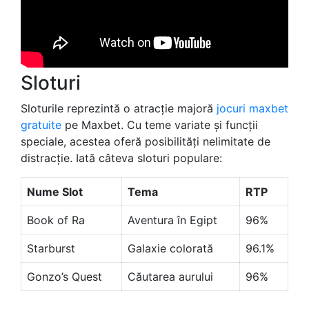
Sloturi
Sloturile reprezintă o atracție majoră
jocuri maxbet
gratuite
pe Maxbet. Cu teme variate și funcții
speciale, acestea oferă posibilități nelimitate de
distracție. Iată câteva sloturi populare:
Nume Slot
Tema
RTP
Book of Ra
Aventura în Egipt
96%
Starburst
Galaxie colorată
96.1%
Gonzo’s Quest
Căutarea aurului
96%