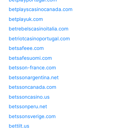
betplayscasinocanada.com
betplayuk.com
betrebelscasinoitalia.com
betriotcasinoportugal.com
betsafeee.com
betsafesuomi.com
betsson-france.com
betssonargentina.net
betssoncanada.com
betssoncasino.us
betssonperu.net
betssonsverige.com
bettilt.us