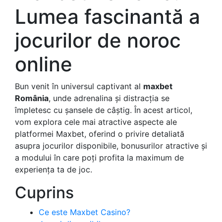
Lumea fascinantă a
jocurilor de noroc
online
Bun venit în universul captivant al
maxbet
România
, unde adrenalina și distracția se
împletesc cu șansele de câștig. În acest articol,
vom explora cele mai atractive aspecte ale
platformei Maxbet, oferind o privire detaliată
asupra jocurilor disponibile, bonusurilor atractive și
a modului în care poți profita la maximum de
experiența ta de joc.
Cuprins
Ce este Maxbet Casino?