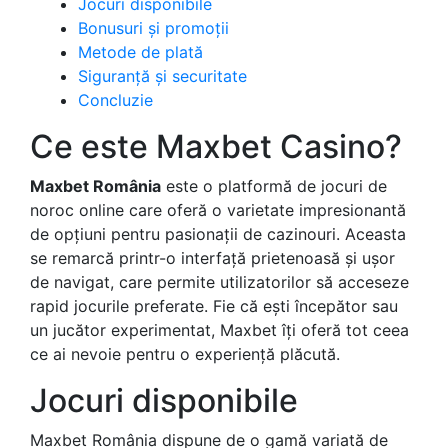
Jocuri disponibile
Bonusuri și promoții
Metode de plată
Siguranță și securitate
Concluzie
Ce este Maxbet Casino?
Maxbet România
este o platformă de jocuri de
noroc online care oferă o varietate impresionantă
de opțiuni pentru pasionații de cazinouri. Aceasta
se remarcă printr-o interfață prietenoasă și ușor
de navigat, care permite utilizatorilor să acceseze
rapid jocurile preferate. Fie că ești începător sau
un jucător experimentat, Maxbet îți oferă tot ceea
ce ai nevoie pentru o experiență plăcută.
Jocuri disponibile
Maxbet România dispune de o gamă variată de