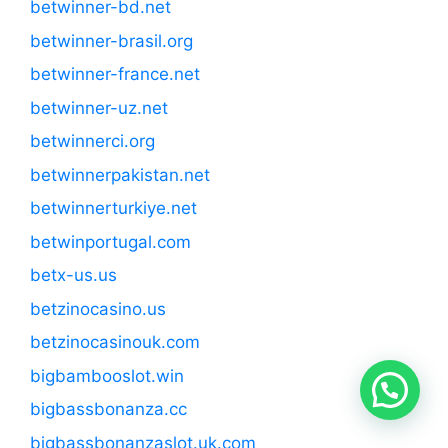
betwinner-bd.net
betwinner-brasil.org
betwinner-france.net
betwinner-uz.net
betwinnerci.org
betwinnerpakistan.net
betwinnerturkiye.net
betwinportugal.com
betx-us.us
betzinocasino.us
betzinocasinouk.com
bigbambooslot.win
bigbassbonanza.cc
bigbassbonanzaslot.uk.com