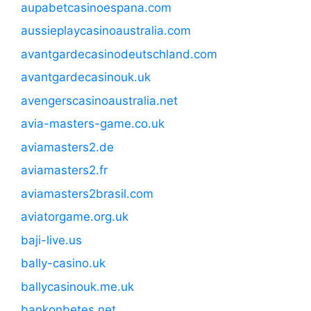
aupabetcasinoespana.com
aussieplaycasinoaustralia.com
avantgardecasinodeutschland.com
avantgardecasinouk.uk
avengerscasinoaustralia.net
avia-masters-game.co.uk
aviamasters2.de
aviamasters2.fr
aviamasters2brasil.com
aviatorgame.org.uk
baji-live.us
bally-casino.uk
ballycasinouk.me.uk
bankonbetes.net