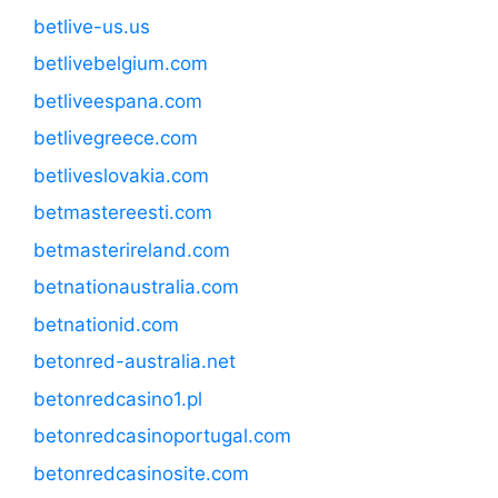
betlive-us.us
betlivebelgium.com
betliveespana.com
betlivegreece.com
betliveslovakia.com
betmastereesti.com
betmasterireland.com
betnationaustralia.com
betnationid.com
betonred-australia.net
betonredcasino1.pl
betonredcasinoportugal.com
betonredcasinosite.com