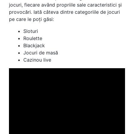
jocuri, fiecare având propriile sale caracteristici și
provocări. Iată câteva dintre categoriile de jocuri
pe care le poți găsi:
Sloturi
Roulette
Blackjack
Jocuri de masă
Cazinou live