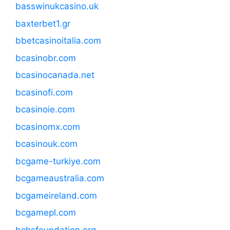
basswinukcasino.uk
baxterbet1.gr
bbetcasinoitalia.com
bcasinobr.com
bcasinocanada.net
bcasinofi.com
bcasinoie.com
bcasinomx.com
bcasinouk.com
bcgame-turkiye.com
bcgameaustralia.com
bcgameireland.com
bcgamepl.com
bchsfoundation.org