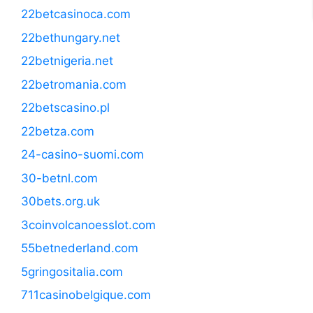
22betcasinoca.com
22bethungary.net
22betnigeria.net
22betromania.com
22betscasino.pl
22betza.com
24-casino-suomi.com
30-betnl.com
30bets.org.uk
3coinvolcanoesslot.com
55betnederland.com
5gringositalia.com
711casinobelgique.com