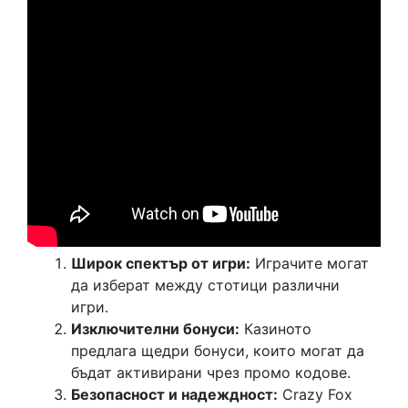
Широк спектър от игри:
Играчите могат
да изберат между стотици различни
игри.
Изключителни бонуси:
Казиното
предлага щедри бонуси, които могат да
бъдат активирани чрез промо кодове.
Безопасност и надеждност:
Crazy Fox