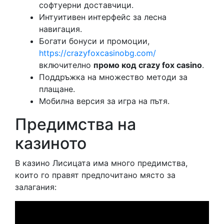
софтуерни доставчици.
Интуитивен интерфейс за лесна
навигация.
Богати бонуси и промоции,
https://crazyfoxcasinobg.com/
включително
промо код crazy fox casino
.
Поддръжка на множество методи за
плащане.
Мобилна версия за игра на пътя.
Предимства на
казиното
В казино Лисицата има много предимства,
които го правят предпочитано място за
залагания: