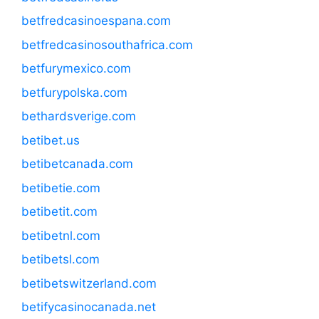
betfredcasinoespana.com
betfredcasinosouthafrica.com
betfurymexico.com
betfurypolska.com
bethardsverige.com
betibet.us
betibetcanada.com
betibetie.com
betibetit.com
betibetnl.com
betibetsl.com
betibetswitzerland.com
betifycasinocanada.net