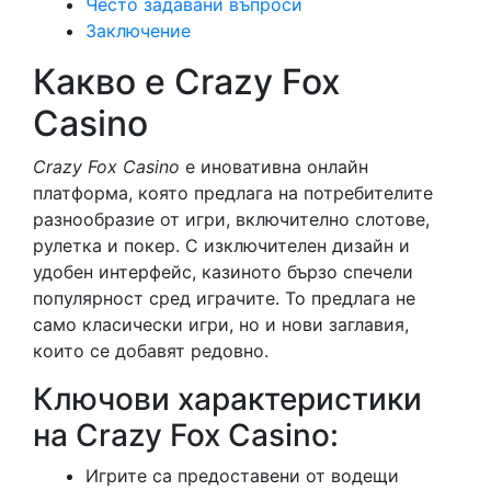
Често задавани въпроси
Заключение
Какво е Crazy Fox
Casino
Crazy Fox Casino
е иновативна онлайн
платформа, която предлага на потребителите
разнообразие от игри, включително слотове,
рулетка и покер. С изключителен дизайн и
удобен интерфейс, казиното бързо спечели
популярност сред играчите. То предлага не
само класически игри, но и нови заглавия,
които се добавят редовно.
Ключови характеристики
на Crazy Fox Casino:
Игрите са предоставени от водещи