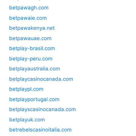
betpawagh.com
betpawaie.com
betpawakenya.net
betpawauae.com
betplay-brasil.com
betplay-peru.com
betplayaustralia.com
betplaycasinocanada.com
betplaypl.com
betplayportugal.com
betplayscasinocanada.com
betplayuk.com
betrebelscasinoitalia.com