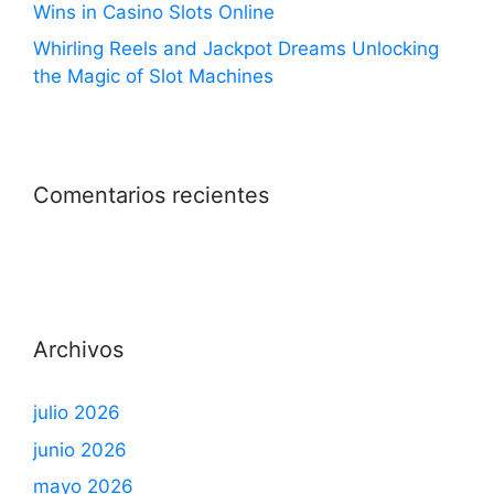
Wins in Casino Slots Online
Whirling Reels and Jackpot Dreams Unlocking
the Magic of Slot Machines
Comentarios recientes
Archivos
julio 2026
junio 2026
mayo 2026