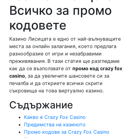
Всичко за промо
кодовете
Казино Лисицата е едно от най-вълнуващите
места за онлайн залагания, което предлага
разнообразие от игри и незабравими
преживявания. В тази статия ще разгледаме
как да се възползвате от
промо код crazy fox
casino
, за да увеличите шансовете си за
печалба и да откриете всички скрити
съкровища на това виртуално казино.
Съдържание
Какво е Crazy Fox Casino
Предимства на казиното
Промо кодове за Crazy Fox Casino