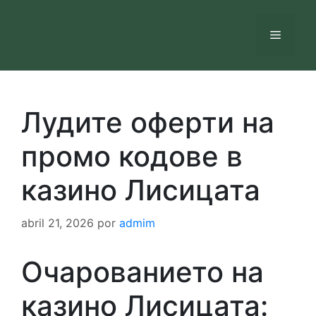
Saltar
al
Menú
contenido
Лудите оферти на
промо кодове в
казино Лисицата
abril 21, 2026
por
admim
Очарованието на
казино Лисицата: