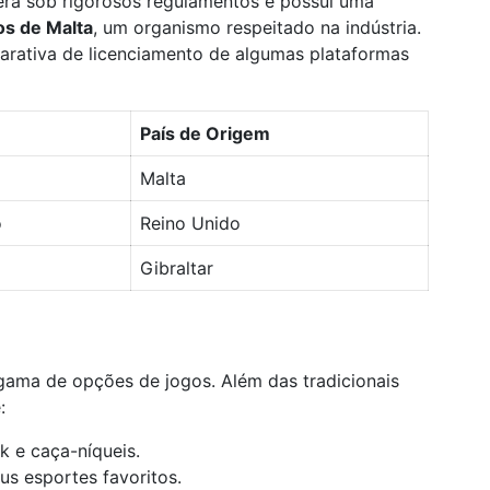
pera sob rigorosos regulamentos e possui uma
os de Malta
, um organismo respeitado na indústria.
rativa de licenciamento de algumas plataformas
País de Origem
Malta
o
Reino Unido
Gibraltar
gama de opções de jogos. Além das tradicionais
:
k e caça-níqueis.
us esportes favoritos.