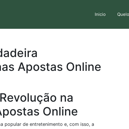
Inicio
Quelo
dadeira
nas Apostas Online
 Revolução na
Apostas Online
a popular de entretenimento e, com isso, a