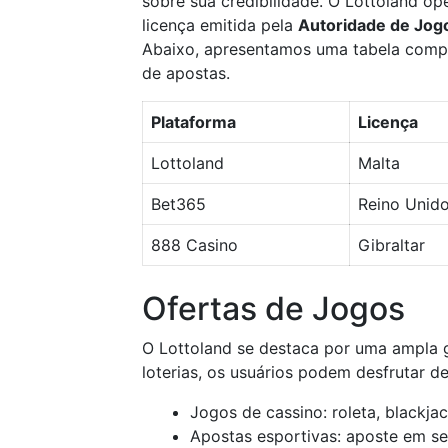
sobre sua credibilidade. O Lottoland o
licença emitida pela
Autoridade de Jog
Abaixo, apresentamos uma tabela compa
de apostas.
Plataforma
Licença
Lottoland
Malta
Bet365
Reino Unid
888 Casino
Gibraltar
Ofertas de Jogos
O Lottoland se destaca por uma ampla 
loterias, os usuários podem desfrutar de
Jogos de cassino: roleta, blackjac
Apostas esportivas: aposte em se