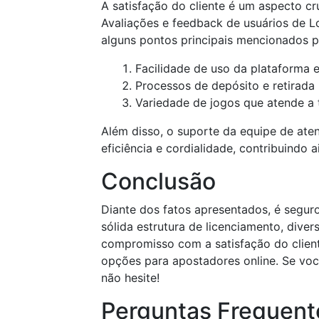
A satisfação do cliente é um aspecto cr
Avaliações e feedback de usuários de L
alguns pontos principais mencionados pe
Facilidade de uso da plataforma e
Processos de depósito e retirada 
Variedade de jogos que atende a 
Além disso, o suporte da equipe de ate
eficiência e cordialidade, contribuindo 
Conclusão
Diante dos fatos apresentados, é segur
sólida estrutura de licenciamento, dive
compromisso com a satisfação do clien
opções para apostadores online. Se voc
não hesite!
Perguntas Frequent