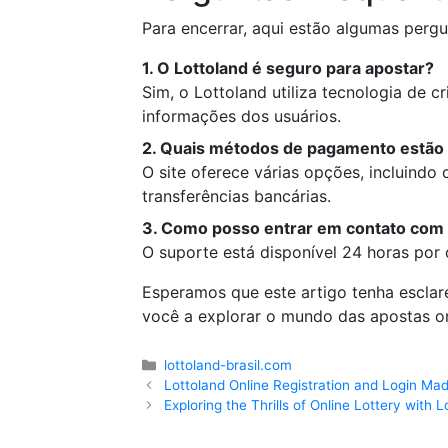
Para encerrar, aqui estão algumas perg
1. O Lottoland é seguro para apostar?
Sim, o Lottoland utiliza tecnologia de c
informações dos usuários.
2. Quais métodos de pagamento estão 
O site oferece várias opções, incluindo c
transferências bancárias.
3. Como posso entrar em contato com o
O suporte está disponível 24 horas por d
Esperamos que este artigo tenha esclar
você a explorar o mundo das apostas on
Categorías
lottoland-brasil.com
Lottoland Online Registration and Login Ma
Exploring the Thrills of Online Lottery with 