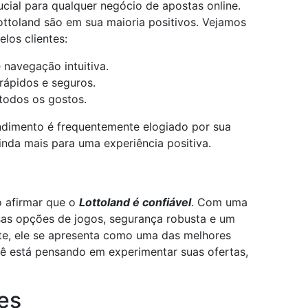
ucial para qualquer negócio de apostas online.
ottoland são em sua maioria positivos. Vejamos
los clientes:
 navegação intuitiva.
rápidos e seguros.
todos os gostos.
ndimento é frequentemente elogiado por sua
ainda mais para uma experiência positiva.
o afirmar que o
Lottoland é confiável
. Com uma
rsas opções de jogos, segurança robusta e um
te, ele se apresenta como uma das melhores
ê está pensando em experimentar suas ofertas,
es