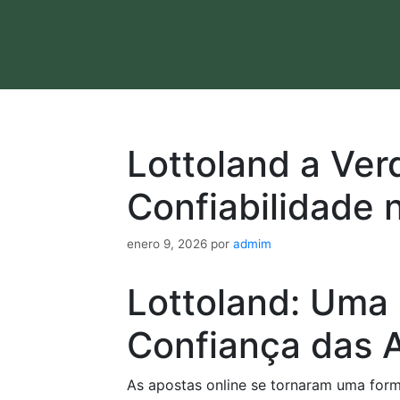
Saltar
al
contenido
Lottoland a Ver
Confiabilidade 
enero 9, 2026
por
admim
Lottoland: Uma
Confiança das 
As apostas online se tornaram uma form