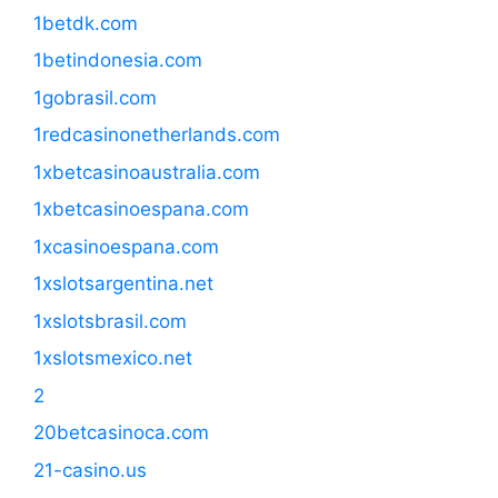
1betdk.com
1betindonesia.com
1gobrasil.com
1redcasinonetherlands.com
1xbetcasinoaustralia.com
1xbetcasinoespana.com
1xcasinoespana.com
1xslotsargentina.net
1xslotsbrasil.com
1xslotsmexico.net
2
20betcasinoca.com
21-casino.us