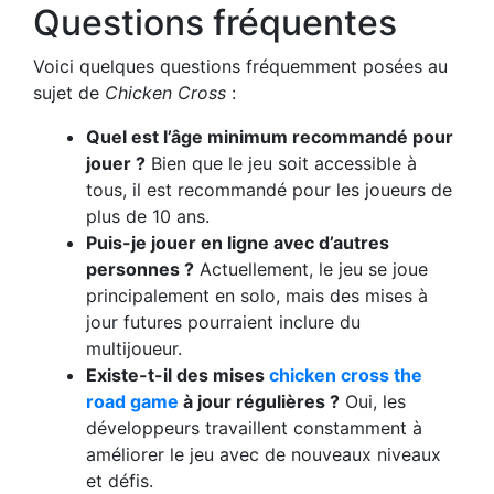
Questions fréquentes
Voici quelques questions fréquemment posées au
sujet de
Chicken Cross
:
Quel est l’âge minimum recommandé pour
jouer ?
Bien que le jeu soit accessible à
tous, il est recommandé pour les joueurs de
plus de 10 ans.
Puis-je jouer en ligne avec d’autres
personnes ?
Actuellement, le jeu se joue
principalement en solo, mais des mises à
jour futures pourraient inclure du
multijoueur.
Existe-t-il des mises
chicken cross the
road game
à jour régulières ?
Oui, les
développeurs travaillent constamment à
améliorer le jeu avec de nouveaux niveaux
et défis.