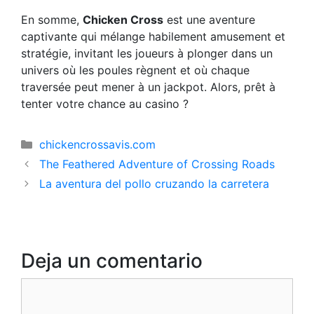
En somme,
Chicken Cross
est une aventure
captivante qui mélange habilement amusement et
stratégie, invitant les joueurs à plonger dans un
univers où les poules règnent et où chaque
traversée peut mener à un jackpot. Alors, prêt à
tenter votre chance au casino ?
Categorías
chickencrossavis.com
The Feathered Adventure of Crossing Roads
La aventura del pollo cruzando la carretera
Deja un comentario
Comentario