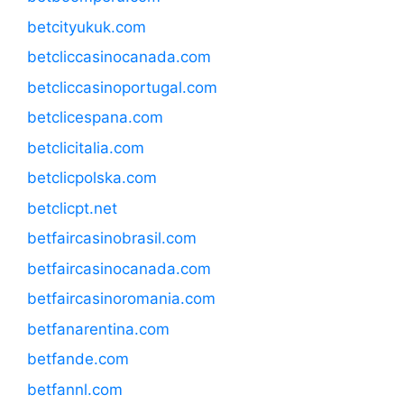
betcityukuk.com
betcliccasinocanada.com
betcliccasinoportugal.com
betclicespana.com
betclicitalia.com
betclicpolska.com
betclicpt.net
betfaircasinobrasil.com
betfaircasinocanada.com
betfaircasinoromania.com
betfanarentina.com
betfande.com
betfannl.com