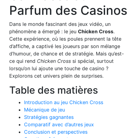
Parfum des Casinos
Dans le monde fascinant des jeux vidéo, un
phénomène a émergé : le jeu
Chicken Cross
.
Cette expérience, où les poules prennent la tête
d’affiche, a captivé les joueurs par son mélange
d’humour, de chance et de stratégie. Mais qu’est-
ce qui rend
Chicken Cross
si spécial, surtout
lorsqu’on lui ajoute une touche de casino ?
Explorons cet univers plein de surprises.
Table des matières
Introduction au jeu Chicken Cross
Mécanique de jeu
Stratégies gagnantes
Comparatif avec d’autres jeux
Conclusion et perspectives