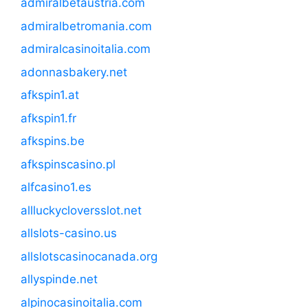
admiralbetaustria.com
admiralbetromania.com
admiralcasinoitalia.com
adonnasbakery.net
afkspin1.at
afkspin1.fr
afkspins.be
afkspinscasino.pl
alfcasino1.es
allluckycloversslot.net
allslots-casino.us
allslotscasinocanada.org
allyspinde.net
alpinocasinoitalia.com