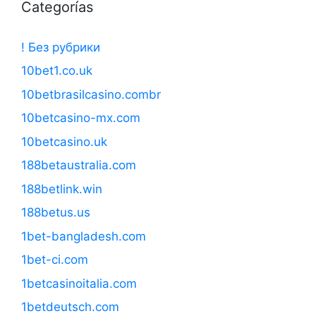
Categorías
! Без рубрики
10bet1.co.uk
10betbrasilcasino.combr
10betcasino-mx.com
10betcasino.uk
188betaustralia.com
188betlink.win
188betus.us
1bet-bangladesh.com
1bet-ci.com
1betcasinoitalia.com
1betdeutsch.com