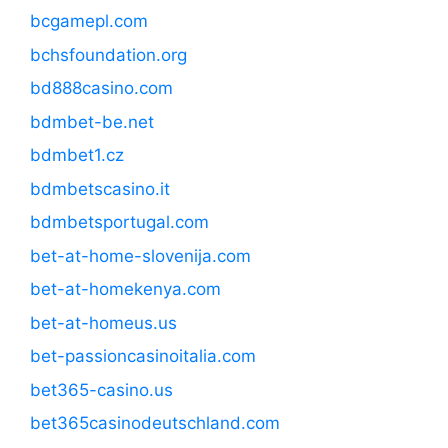
bcgamepl.com
bchsfoundation.org
bd888casino.com
bdmbet-be.net
bdmbet1.cz
bdmbetscasino.it
bdmbetsportugal.com
bet-at-home-slovenija.com
bet-at-homekenya.com
bet-at-homeus.us
bet-passioncasinoitalia.com
bet365-casino.us
bet365casinodeutschland.com