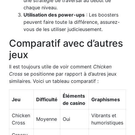
une stratégie de traversal au début de
chaque niveau.
Utilisation des power-ups
: Les boosters
peuvent faire toute la différence, assurez-
vous de les utiliser judicieusement.
Comparatif avec d’autres
jeux
Il est toujours utile de voir comment
Chicken
Cross
se positionne par rapport à d’autres jeux
similaires. Voici un tableau comparatif :
Éléments
Jeu
Difficulté
Graphismes
de casino
Chicken
Vibrants et
Moyenne
Oui
Cross
humoristiques