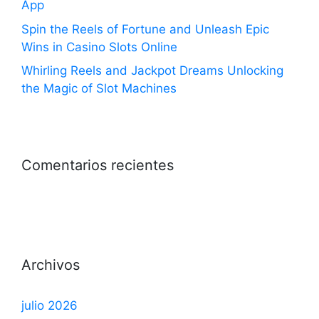
App
Spin the Reels of Fortune and Unleash Epic
Wins in Casino Slots Online
Whirling Reels and Jackpot Dreams Unlocking
the Magic of Slot Machines
Comentarios recientes
Archivos
julio 2026