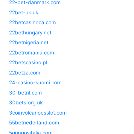
22-bet-danmark.com
22bet-uk.uk
22betcasinoca.com
22bethungary.net
22betnigeria.net
22betromania.com
22betscasino.pl
22betza.com
24-casino-suomi.com
30-betnl.com
30bets.org.uk
3coinvolcanoesslot.com
55betnederland.com
5gringositalia.com