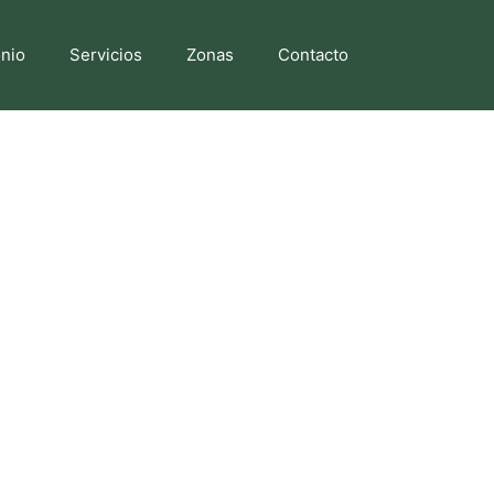
nio
Servicios
Zonas
Contacto