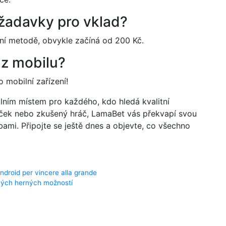
ožadavky pro vklad?
bní metodě, obvykle začíná od 200 Kč.
z mobilu?
 mobilní zařízení!
álním místem pro každého, kdo hledá kvalitní
áček nebo zkušený hráč, LamaBet vás překvapí svou
bami. Připojte se ještě dnes a objevte, co všechno
droid per vincere alla grande
ných herných možností