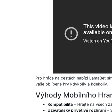
Pro hráče na cestách nabízí LamaBet sk
vaše oblíbené hry kdykoliv a kdekoliv.
Výhody Mobilního Hra
Kompatibilita
– Hrajte na všech za
Uživatelsky přívětivé rozhraní
– S