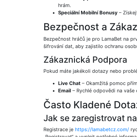
hrám.
Speciální Mobilní Bonusy
– Získej
Bezpečnost a Zákaz
Bezpečnost hráčů je pro LamaBet na prv
šifrování dat, aby zajistilo ochranu osob
Zákaznická Podpora
Pokud máte jakékoli dotazy nebo problé
Live Chat
– Okamžitá pomoc přímo
Email
– Rychlé odpovědi na vaše 
Často Kladené Dota
Jak se zaregistrovat n
Registrace je
https://lamabetcz.com/
ryc
„Registrovat“ a vyplnit potřebné informa