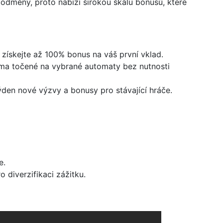
í odměny, proto nabízí širokou škálu bonusů, které
a získejte až 100% bonus na váš první vklad.
rma točené na vybrané automaty bez nutnosti
den nové výzvy a bonusy pro stávající hráče.
e.
 diverzifikaci zážitku.