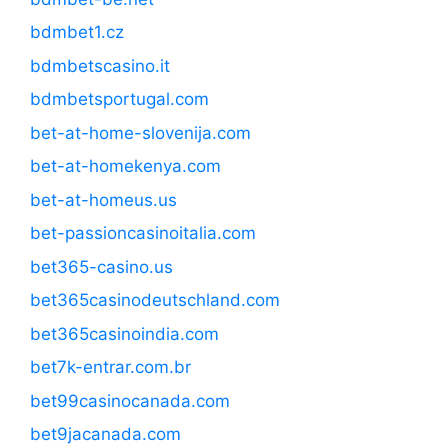
bdmbet1.cz
bdmbetscasino.it
bdmbetsportugal.com
bet-at-home-slovenija.com
bet-at-homekenya.com
bet-at-homeus.us
bet-passioncasinoitalia.com
bet365-casino.us
bet365casinodeutschland.com
bet365casinoindia.com
bet7k-entrar.com.br
bet99casinocanada.com
bet9jacanada.com