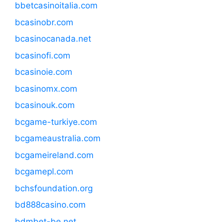
bbetcasinoitalia.com
bcasinobr.com
bcasinocanada.net
bcasinofi.com
bcasinoie.com
bcasinomx.com
bcasinouk.com
bcgame-turkiye.com
bcgameaustralia.com
bcgameireland.com
bcgamepl.com
bchsfoundation.org
bd888casino.com
bdmbet-be.net