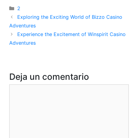
Categorías
2
Exploring the Exciting World of Bizzo Casino
Adventures
Experience the Excitement of Winspirit Casino
Adventures
Deja un comentario
Comentario