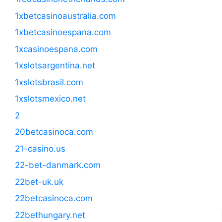
1xbetcasinoaustralia.com
1xbetcasinoespana.com
1xcasinoespana.com
1xslotsargentina.net
1xslotsbrasil.com
1xslotsmexico.net
2
20betcasinoca.com
21-casino.us
22-bet-danmark.com
22bet-uk.uk
22betcasinoca.com
22bethungary.net