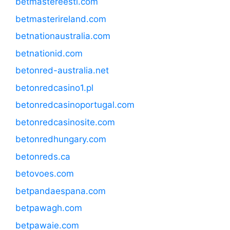
betmastereesti.com
betmasterireland.com
betnationaustralia.com
betnationid.com
betonred-australia.net
betonredcasino1.pl
betonredcasinoportugal.com
betonredcasinosite.com
betonredhungary.com
betonreds.ca
betovoes.com
betpandaespana.com
betpawagh.com
betpawaie.com