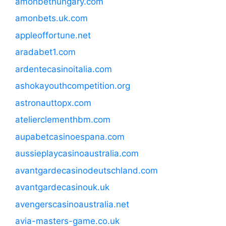
amonbethungary.com
amonbets.uk.com
appleoffortune.net
aradabet1.com
ardentecasinoitalia.com
ashokayouthcompetition.org
astronauttopx.com
atelierclementhbm.com
aupabetcasinoespana.com
aussieplaycasinoaustralia.com
avantgardecasinodeutschland.com
avantgardecasinouk.uk
avengerscasinoaustralia.net
avia-masters-game.co.uk