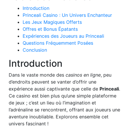
Introduction
Princeali Casino : Un Univers Enchanteur
Les Jeux Magiques Offerts
Offres et Bonus Épatants
Expériences des Joueurs au Princeali
Questions Fréquemment Posées
Conclusion
Introduction
Dans le vaste monde des
casinos en ligne
, peu
d’endroits peuvent se vanter d’offrir une
expérience aussi captivante que celle de
Princeali
.
Ce casino est bien plus qu’une simple plateforme
de jeux ; c’est un lieu où l’imagination et
l’adrénaline se rencontrent, offrant aux joueurs une
aventure inoubliable. Explorons ensemble cet
univers fascinant !