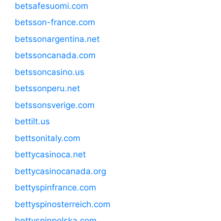
betsafesuomi.com
betsson-france.com
betssonargentina.net
betssoncanada.com
betssoncasino.us
betssonperu.net
betssonsverige.com
bettilt.us
bettsonitaly.com
bettycasinoca.net
bettycasinocanada.org
bettyspinfrance.com
bettyspinosterreich.com
bettyspinpolska.com