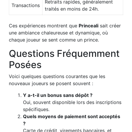
Retraits rapides, généralement
Transactions
traités en moins de 24h.
Ces expériences montrent que
Princeali
sait créer
une ambiance chaleureuse et dynamique, où
chaque joueur se sent comme un prince.
Questions Fréquemment
Posées
Voici quelques questions courantes que les
nouveaux joueurs se posent souvent :
Y a-t-il un bonus sans dépôt ?
Oui, souvent disponible lors des inscriptions
spécifiques.
Quels moyens de paiement sont acceptés
?
Carte de crédit, virements bancaires, et