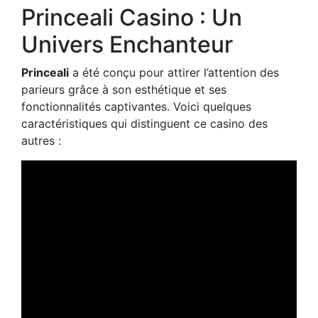
Princeali Casino : Un
Univers Enchanteur
Princeali
a été conçu pour attirer l’attention des
parieurs grâce à son esthétique et ses
fonctionnalités captivantes. Voici quelques
caractéristiques qui distinguent ce casino des
autres :