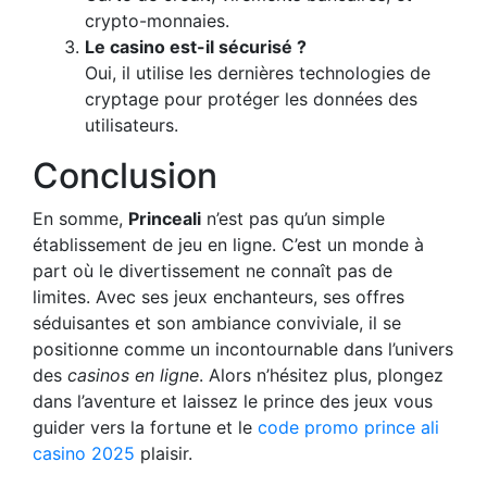
crypto-monnaies.
Le casino est-il sécurisé ?
Oui, il utilise les dernières technologies de
cryptage pour protéger les données des
utilisateurs.
Conclusion
En somme,
Princeali
n’est pas qu’un simple
établissement de jeu en ligne. C’est un monde à
part où le divertissement ne connaît pas de
limites. Avec ses jeux enchanteurs, ses offres
séduisantes et son ambiance conviviale, il se
positionne comme un incontournable dans l’univers
des
casinos en ligne
. Alors n’hésitez plus, plongez
dans l’aventure et laissez le prince des jeux vous
guider vers la fortune et le
code promo prince ali
casino 2025
plaisir.