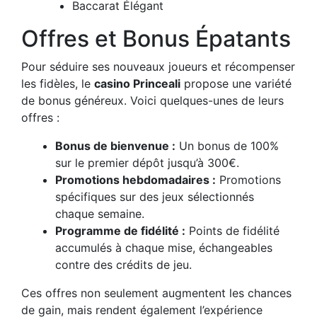
Baccarat Élégant
Offres et Bonus Épatants
Pour séduire ses nouveaux joueurs et récompenser
les fidèles, le
casino Princeali
propose une variété
de bonus généreux. Voici quelques-unes de leurs
offres :
Bonus de bienvenue :
Un bonus de 100%
sur le premier dépôt jusqu’à 300€.
Promotions hebdomadaires :
Promotions
spécifiques sur des jeux sélectionnés
chaque semaine.
Programme de fidélité :
Points de fidélité
accumulés à chaque mise, échangeables
contre des crédits de jeu.
Ces offres non seulement augmentent les chances
de gain, mais rendent également l’expérience