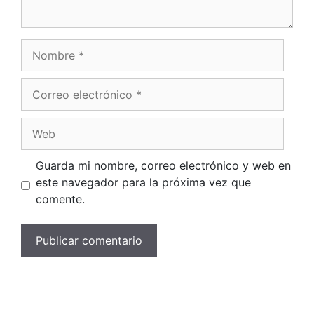
Nombre
Correo
electrónico
Web
Guarda mi nombre, correo electrónico y web en
este navegador para la próxima vez que
comente.