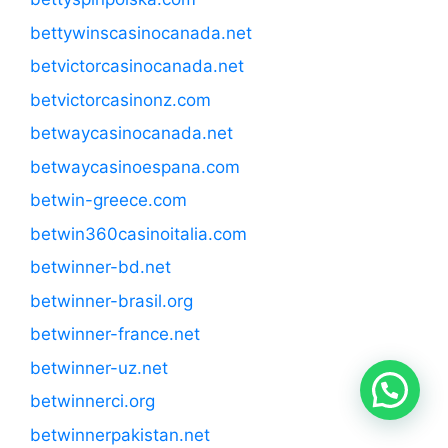
bettywinscasinocanada.net
betvictorcasinocanada.net
betvictorcasinonz.com
betwaycasinocanada.net
betwaycasinoespana.com
betwin-greece.com
betwin360casinoitalia.com
betwinner-bd.net
betwinner-brasil.org
betwinner-france.net
betwinner-uz.net
betwinnerci.org
betwinnerpakistan.net