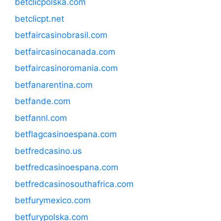
betclicpolska.com
betclicpt.net
betfaircasinobrasil.com
betfaircasinocanada.com
betfaircasinoromania.com
betfanarentina.com
betfande.com
betfannl.com
betflagcasinoespana.com
betfredcasino.us
betfredcasinoespana.com
betfredcasinosouthafrica.com
betfurymexico.com
betfurypolska.com