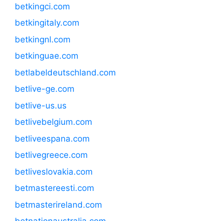
betkingci.com
betkingitaly.com
betkingnl.com
betkinguae.com
betlabeldeutschland.com
betlive-ge.com
betlive-us.us
betlivebelgium.com
betliveespana.com
betlivegreece.com
betliveslovakia.com
betmastereesti.com
betmasterireland.com