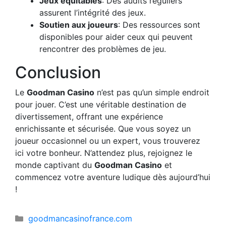
Jeux équitables
: Des audits réguliers
assurent l’intégrité des jeux.
Soutien aux joueurs
: Des ressources sont
disponibles pour aider ceux qui peuvent
rencontrer des problèmes de jeu.
Conclusion
Le
Goodman Casino
n’est pas qu’un simple endroit
pour jouer. C’est une véritable destination de
divertissement, offrant une expérience
enrichissante et sécurisée. Que vous soyez un
joueur occasionnel ou un expert, vous trouverez
ici votre bonheur. N’attendez plus, rejoignez le
monde captivant du
Goodman Casino
et
commencez votre aventure ludique dès aujourd’hui
!
Categorías
goodmancasinofrance.com