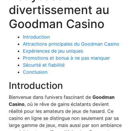
divertissement au
Goodman Casino
Introduction
Attractions principales du Goodman Casino
Expériences de jeu uniques
Promotions et bonus à ne pas manquer
Sécurité et fiabilité
Conclusion
Introduction
Bienvenue dans l’univers fascinant de
Goodman
Casino
, où le rêve de gains éclatants devient
réalité pour les amateurs de jeux de hasard. Ce
casino en ligne se distingue non seulement par sa
large gamme de jeux, mais aussi par son ambiance