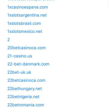
1xcasinoespana.com
1xslotsargentina.net
1xslotsbrasil.com
1xslotsmexico.net
2
20betcasinoca.com
21-casino.us
22-bet-danmark.com
22bet-uk.uk
22betcasinoca.com
22bethungary.net
22betnigeria.net
22betromania.com