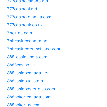
777casinocanada.net
777casinonl.net
777casinoromania.com
777casinouk.co.uk
7bet-no.com
7bitcasinocanada.net
7bitcasinodeutschland.com
888-casinoindia.com
8888casino.uk
888casinocanada.net
888casinoitalia.net
888casinoosterreich.com
888poker-canada.com
888poker-us.com