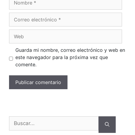
Correo
electrónico
Web
Guarda mi nombre, correo electrónico y web en
este navegador para la próxima vez que
comente.
Buscar: