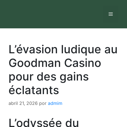
Saltar
al
Menú
contenido
L’évasion ludique au
Goodman Casino
pour des gains
éclatants
abril 21, 2026
por
admim
L’odyssée du