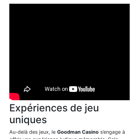
Expériences de jeu
uniques
Au-delà des jeux, le
Goodman Casino
s’engage à