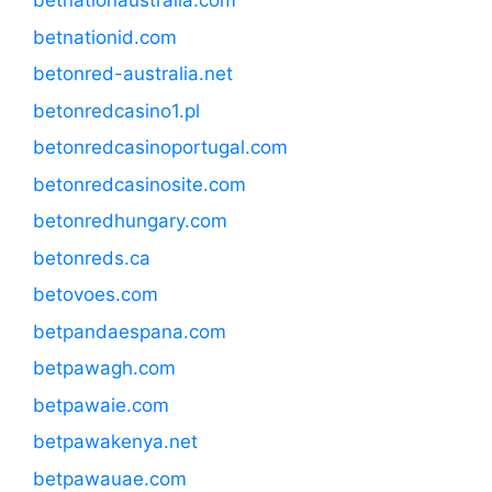
betnationaustralia.com
betnationid.com
betonred-australia.net
betonredcasino1.pl
betonredcasinoportugal.com
betonredcasinosite.com
betonredhungary.com
betonreds.ca
betovoes.com
betpandaespana.com
betpawagh.com
betpawaie.com
betpawakenya.net
betpawauae.com