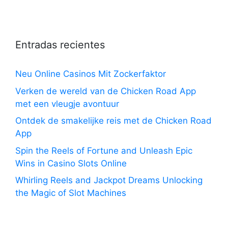
Entradas recientes
Neu Online Casinos Mit Zockerfaktor
Verken de wereld van de Chicken Road App
met een vleugje avontuur
Ontdek de smakelijke reis met de Chicken Road
App
Spin the Reels of Fortune and Unleash Epic
Wins in Casino Slots Online
Whirling Reels and Jackpot Dreams Unlocking
the Magic of Slot Machines