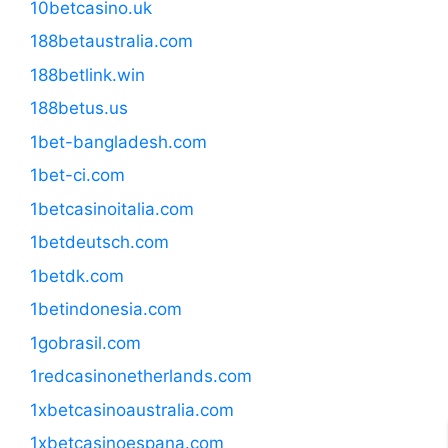
10betcasino.uk
188betaustralia.com
188betlink.win
188betus.us
1bet-bangladesh.com
1bet-ci.com
1betcasinoitalia.com
1betdeutsch.com
1betdk.com
1betindonesia.com
1gobrasil.com
1redcasinonetherlands.com
1xbetcasinoaustralia.com
1xbetcasinoespana.com