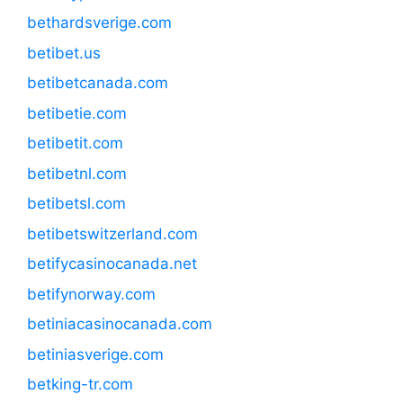
bethardsverige.com
betibet.us
betibetcanada.com
betibetie.com
betibetit.com
betibetnl.com
betibetsl.com
betibetswitzerland.com
betifycasinocanada.net
betifynorway.com
betiniacasinocanada.com
betiniasverige.com
betking-tr.com