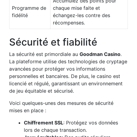
Accumulez des points pour
Programme de
chaque mise faite et
fidélité
échangez-les contre des
récompenses.
Sécurité et fiabilité
La sécurité est primordiale au
Goodman Casino
.
La plateforme utilise des technologies de cryptage
avancées pour protéger vos informations
personnelles et bancaires. De plus, le casino est
licencié et régulé, garantissant un environnement
de jeu équitable et sécurisé.
Voici quelques-unes des mesures de sécurité
mises en place :
Chiffrement SSL
: Protégez vos données
lors de chaque transaction.