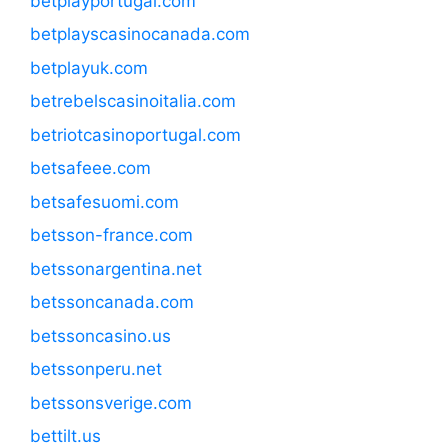
betplayportugal.com
betplayscasinocanada.com
betplayuk.com
betrebelscasinoitalia.com
betriotcasinoportugal.com
betsafeee.com
betsafesuomi.com
betsson-france.com
betssonargentina.net
betssoncanada.com
betssoncasino.us
betssonperu.net
betssonsverige.com
bettilt.us