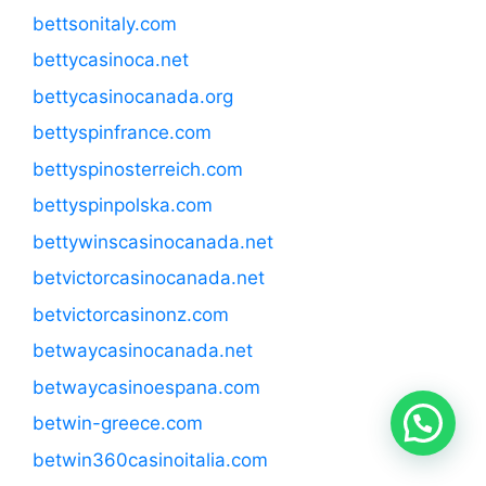
bettsonitaly.com
bettycasinoca.net
bettycasinocanada.org
bettyspinfrance.com
bettyspinosterreich.com
bettyspinpolska.com
bettywinscasinocanada.net
betvictorcasinocanada.net
betvictorcasinonz.com
betwaycasinocanada.net
betwaycasinoespana.com
betwin-greece.com
betwin360casinoitalia.com