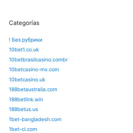
Categorías
! Без рубрики
10bet1.co.uk
10betbrasilcasino.combr
10betcasino-mx.com
10betcasino.uk
188betaustralia.com
188betlink.win
188betus.us
1bet-bangladesh.com
1bet-ci.com