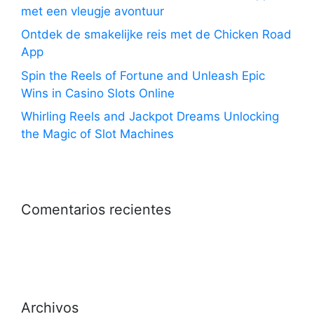
met een vleugje avontuur
Ontdek de smakelijke reis met de Chicken Road
App
Spin the Reels of Fortune and Unleash Epic
Wins in Casino Slots Online
Whirling Reels and Jackpot Dreams Unlocking
the Magic of Slot Machines
Comentarios recientes
Archivos