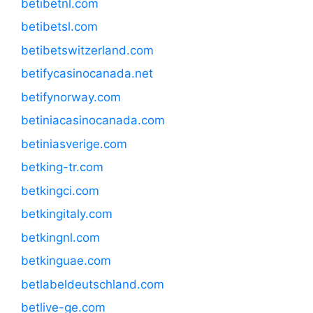
betibetnl.com
betibetsl.com
betibetswitzerland.com
betifycasinocanada.net
betifynorway.com
betiniacasinocanada.com
betiniasverige.com
betking-tr.com
betkingci.com
betkingitaly.com
betkingnl.com
betkinguae.com
betlabeldeutschland.com
betlive-ge.com