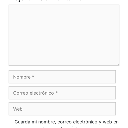
Comentario
Nombre
Correo
electrónico
Web
Guarda mi nombre, correo electrónico y web en