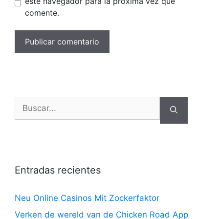
este navegador para la próxima vez que
comente.
Buscar:
Entradas recientes
Neu Online Casinos Mit Zockerfaktor
Verken de wereld van de Chicken Road App