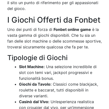
il sito un punto di riferimento per gli appassionati
del gioco.
I Giochi Offerti da Fonbet
Uno dei punti di forza di
Fonbet online game
è la
vasta gamma di giochi disponibili. Che tu sia un
fan delle slot machine o delle scommesse sportive,
troverai sicuramente qualcosa che fa per te.
Tipologie di Giochi
Slot Machine:
Una selezione incredibile di
slot con temi vari, jackpot progressivi e
funzionalità bonus.
Giochi da Tavolo:
Classici come blackjack,
roulette e baccarat, tutti disponibili in
diverse varianti.
Casinò dal Vivo:
Un’esperienza realistica
con croupier dal vivo, per un’immersione