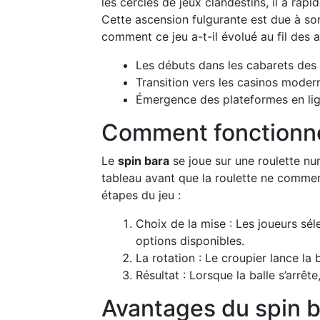
les cercles de jeux clandestins, il a ra
Cette ascension fulgurante est due à so
comment ce jeu a-t-il évolué au fil des 
Les débuts dans les cabarets des
Transition vers les casinos mode
Émergence des plateformes en li
Comment fonctionne 
Le
spin bara
se joue sur une roulette nu
tableau avant que la roulette ne commen
étapes du jeu :
Choix de la mise : Les joueurs sél
options disponibles.
La rotation : Le croupier lance la 
Résultat : Lorsque la balle s’arrêt
Avantages du spin b