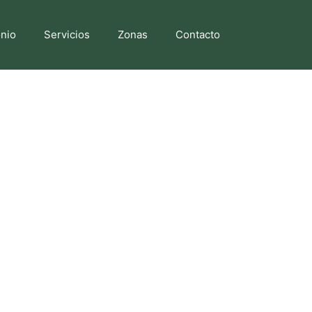
nio
Servicios
Zonas
Contacto