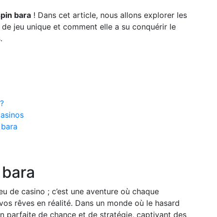
pin bara
! Dans cet article, nous allons explorer les
 de jeu unique et comment elle a su conquérir le
.
?
casinos
 bara
 bara
jeu de casino ; c’est une aventure où chaque
 vos rêves en réalité. Dans un monde où le hasard
n parfaite de chance et de stratégie, captivant des