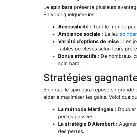
Le
spin bara
présente plusieurs avantages
En voici quelques-uns :
Accessibilité :
Tout le monde peut
Ambiance sociale :
Le jeu
spinbar
Variété d’options de mise :
Les jo
faibles ou élevés selon leurs préf
Bonus attractifs :
De nombreux cas
spin bara.
Stratégies gagnante
Bien que le spin bara repose en grande p
aider à maximiser les gains. Voici quelq
La méthode Martingale :
Doubler 
pertes passées.
La stratégie D’Alembert :
Augmente
des pertes.