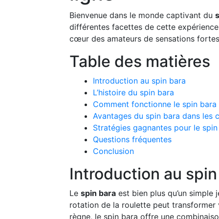
Bienvenue dans le monde captivant du
s
différentes facettes de cette expérience
cœur des amateurs de sensations fortes
Table des matières
Introduction au spin bara
L’histoire du spin bara
Comment fonctionne le spin bara 
Avantages du spin bara dans les 
Stratégies gagnantes pour le spin
Questions fréquentes
Conclusion
Introduction au spin
Le
spin bara
est bien plus qu’un simple 
rotation de la roulette peut transformer
règne, le spin bara offre une combinaiso