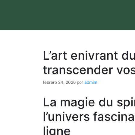
Saltar
al
contenido
L’art enivrant d
transcender vos 
febrero 24, 2026
por
admim
La magie du spi
l’univers fascin
ligne