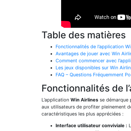
Table des matières
Fonctionnalités de l’application Wi
Avantages de jouer avec Win Airli
Comment commencer avec l’appli
Les jeux disponibles sur Win Airli
FAQ – Questions Fréquemment Po
Fonctionnalités de l’
L’application
Win Airlines
se démarque p
aux utilisateurs de profiter pleinement 
caractéristiques les plus appréciées :
Interface utilisateur conviviale :
L