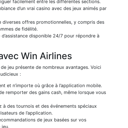
iguer facilement entre les différentes sections.
biance d’un vrai casino avec des jeux animés par
e diverses offres promotionnelles, y compris des
mmes de fidélité.
 d’assistance disponible 24/7 pour répondre à
avec Win Airlines
de jeu présente de nombreux avantages. Voici
udicieux :
 et n’importe où grâce à l’application mobile.
de remporter des gains cash, même lorsque vous
z à des tournois et des événements spéciaux
sateurs de l’application.
commandations de jeux basées sur vos
 jeu.