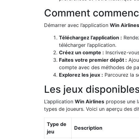
Comment commencer 
Démarrer avec l’application
Win Airline
Téléchargez l’application :
Rendez
télécharger l’application.
Créez un compte :
Inscrivez-vous
Faites votre premier dépôt :
Ajou
compte avec des méthodes de pai
Explorez les jeux :
Parcourez la s
Les jeux disponibles
L’application
Win Airlines
propose une la
types de joueurs. Voici un aperçu des di
Type de
Description
jeu