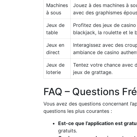
Machines
Jouez à des machines à so
à sous
avec des graphismes épous
Jeux de
Profitez des jeux de casino
table
blackjack, la roulette et le 
Jeux en
Interagissez avec des croup
direct
ambiance de casino authent
Jeux de
Tentez votre chance avec d
loterie
jeux de grattage.
FAQ – Questions F
Vous avez des questions concernant l’a
questions les plus courantes :
Est-ce que l’application est gratu
gratuits.