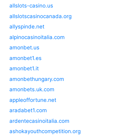
allslots-casino.us
allslotscasinocanada.org
allyspinde.net
alpinocasinoitalia.com
amonbet.us
amonbet1.es
amonbet1.it
amonbethungary.com
amonbets.uk.com
appleoffortune.net
aradabet1.com
ardentecasinoitalia.com
ashokayouthcompetition.org