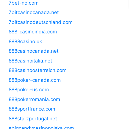
7bet-no.com
7bitcasinocanada.net
7bitcasinodeutschland.com
888-casinoindia.com
8888casino.uk
888casinocanada.net
888casinoitalia.net
888casinoosterreich.com
888poker-canada.com
888poker-us.com
888pokerromania.com
888sportfrance.com
888starzportugal.net
abigcandycasinopolska.com