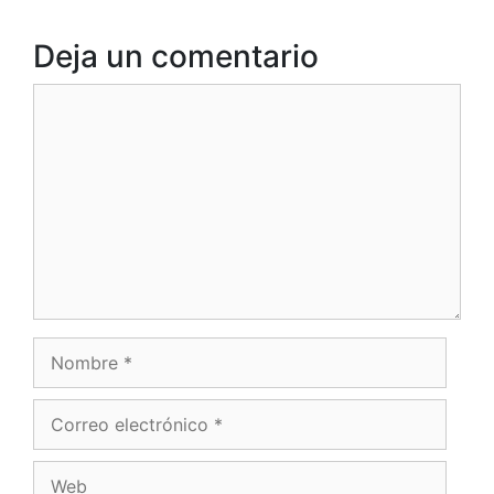
Deja un comentario
Comentario
Nombre
Correo
electrónico
Web