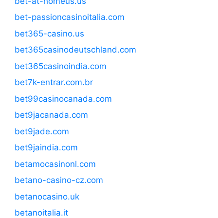
bet-at-homeus.us
bet-passioncasinoitalia.com
bet365-casino.us
bet365casinodeutschland.com
bet365casinoindia.com
bet7k-entrar.com.br
bet99casinocanada.com
bet9jacanada.com
bet9jade.com
bet9jaindia.com
betamocasinonl.com
betano-casino-cz.com
betanocasino.uk
betanoitalia.it