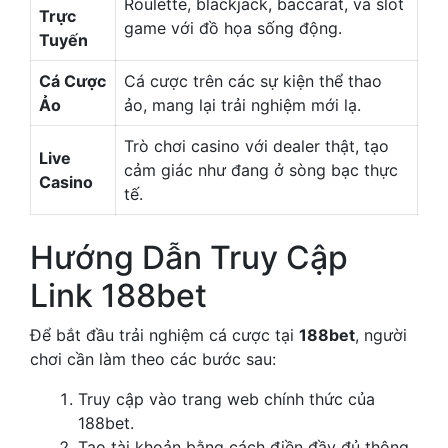
Roulette, blackjack, baccarat, và slot
Trực
game với đồ họa sống động.
Tuyến
Cá Cược
Cá cược trên các sự kiện thể thao
Ảo
ảo, mang lại trải nghiệm mới lạ.
Trò chơi casino với dealer thật, tạo
Live
cảm giác như đang ở sòng bạc thực
Casino
tế.
Hướng Dẫn Truy Cập
Link 188bet
Để bắt đầu trải nghiệm cá cược tại
188bet
, người
chơi cần làm theo các bước sau:
Truy cập vào trang web chính thức của
188bet.
Tạo tài khoản bằng cách điền đầy đủ thông