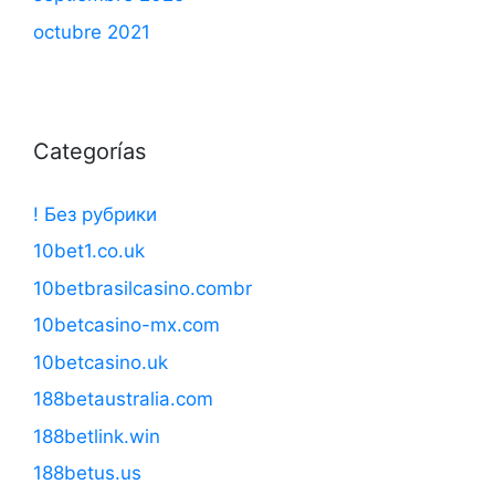
octubre 2021
Categorías
! Без рубрики
10bet1.co.uk
10betbrasilcasino.combr
10betcasino-mx.com
10betcasino.uk
188betaustralia.com
188betlink.win
188betus.us