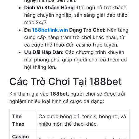
nghệ mã hóa tiên tiến.
Dịch Vụ Khách Hàng:
Đội ngũ hỗ trợ khách
hàng chuyên nghiệp, sẵn sàng giải đáp thắc
mắc 24/7.
Đa
188betlink.win
Dạng Trò Chơi:
Nền tảng
cung cấp hàng trăm trò chơi khác nhau, từ
cá cược thể thao đến casino trực tuyến.
Ưu Đãi Hấp Dẫn:
Các chương trình khuyến
mãi phong phú, giúp người chơi có thêm cơ
hội thắng lớn.
Các Trò Chơi Tại 188bet
Khi tham gia vào
188bet
, người chơi sẽ được trải
nghiệm nhiều loại hình cá cược đa dạng:
Thể
Cá cược bóng đá, tennis, bóng rổ, và
Thao
nhiều môn thể thao khác.
Casino