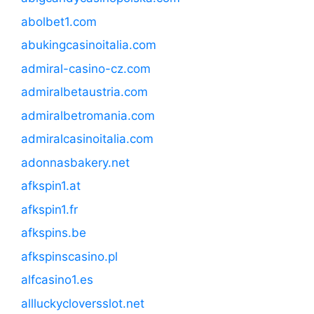
abolbet1.com
abukingcasinoitalia.com
admiral-casino-cz.com
admiralbetaustria.com
admiralbetromania.com
admiralcasinoitalia.com
adonnasbakery.net
afkspin1.at
afkspin1.fr
afkspins.be
afkspinscasino.pl
alfcasino1.es
allluckycloversslot.net