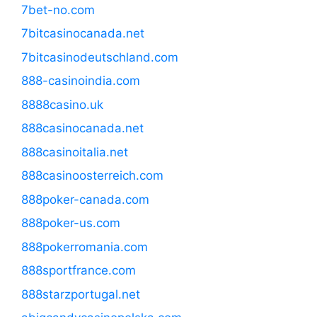
7bet-no.com
7bitcasinocanada.net
7bitcasinodeutschland.com
888-casinoindia.com
8888casino.uk
888casinocanada.net
888casinoitalia.net
888casinoosterreich.com
888poker-canada.com
888poker-us.com
888pokerromania.com
888sportfrance.com
888starzportugal.net