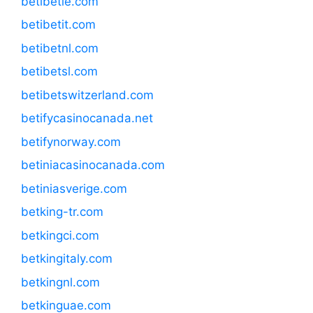
betibetie.com
betibetit.com
betibetnl.com
betibetsl.com
betibetswitzerland.com
betifycasinocanada.net
betifynorway.com
betiniacasinocanada.com
betiniasverige.com
betking-tr.com
betkingci.com
betkingitaly.com
betkingnl.com
betkinguae.com