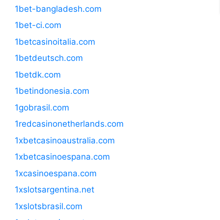
1bet-bangladesh.com
1bet-ci.com
1betcasinoitalia.com
1betdeutsch.com
1betdk.com
1betindonesia.com
1gobrasil.com
1redcasinonetherlands.com
1xbetcasinoaustralia.com
1xbetcasinoespana.com
1xcasinoespana.com
1xslotsargentina.net
1xslotsbrasil.com