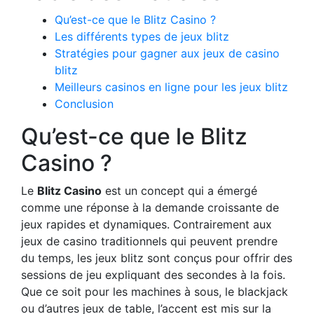
Qu’est-ce que le Blitz Casino ?
Les différents types de jeux blitz
Stratégies pour gagner aux jeux de casino
blitz
Meilleurs casinos en ligne pour les jeux blitz
Conclusion
Qu’est-ce que le Blitz
Casino ?
Le
Blitz Casino
est un concept qui a émergé
comme une réponse à la demande croissante de
jeux rapides et dynamiques. Contrairement aux
jeux de casino traditionnels qui peuvent prendre
du temps, les jeux blitz sont conçus pour offrir des
sessions de jeu expliquant des secondes à la fois.
Que ce soit pour les machines à sous, le blackjack
ou d’autres jeux de table, l’accent est mis sur la