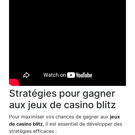
Stratégies pour gagner
aux jeux de casino blitz
Pour maximiser vos chances de gagner aux
jeux
de casino blitz
, il est essentiel de développer des
stratégies efficaces :