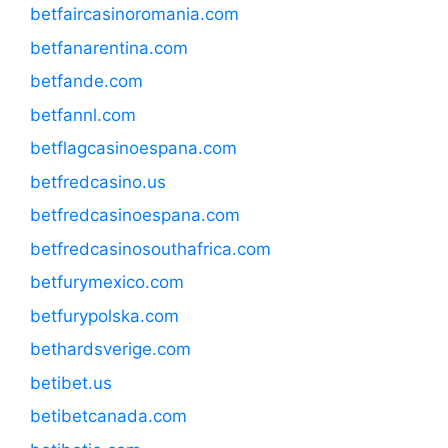
betfaircasinoromania.com
betfanarentina.com
betfande.com
betfannl.com
betflagcasinoespana.com
betfredcasino.us
betfredcasinoespana.com
betfredcasinosouthafrica.com
betfurymexico.com
betfurypolska.com
bethardsverige.com
betibet.us
betibetcanada.com