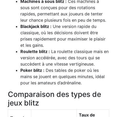
Machines à sous blitz :
Ces machines à
sous sont conçues pour des rotations
rapides, permettant aux joueurs de tenter
leur chance plusieurs fois en peu de temps.
Blackjack blitz :
Une version rapide du
classique, où les décisions doivent être
prises rapidement pour maximiser le plaisir
et les gains.
Roulette blitz :
La roulette classique mais en
version accélérée, avec des tours qui se
succèdent à une vitesse vertigineuse.
Poker blitz :
Des tables de poker où les
mains se jouent en quelques minutes, idéal
pour les amateurs d’adrénaline.
Comparaison des types de
jeux blitz
Taux de