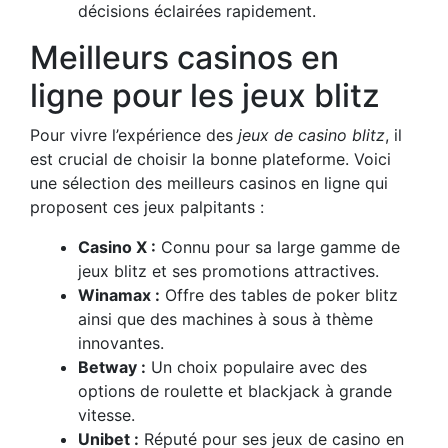
décisions éclairées rapidement.
Meilleurs casinos en
ligne pour les jeux blitz
Pour vivre l’expérience des
jeux de casino blitz
, il
est crucial de choisir la bonne plateforme. Voici
une sélection des meilleurs casinos en ligne qui
proposent ces jeux palpitants :
Casino X :
Connu pour sa large gamme de
jeux blitz et ses promotions attractives.
Winamax :
Offre des tables de poker blitz
ainsi que des machines à sous à thème
innovantes.
Betway :
Un choix populaire avec des
options de roulette et blackjack à grande
vitesse.
Unibet :
Réputé pour ses jeux de casino en