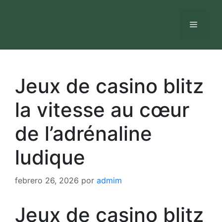
Saltar
al
Menú
contenido
Jeux de casino blitz
la vitesse au cœur
de l’adrénaline
ludique
febrero 26, 2026
por
admim
Jeux de casino blitz