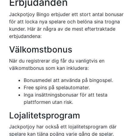
Erbjudanden
Jackpotjoy Bingo erbjuder ett stort antal bonusar
för att locka nya spelare och belöna sina trogna
kunder. Här är några av de mest eftertraktade
erbjudandena:
Välkomstbonus
När du registrerar dig får du vanligtvis en
välkomstbonus som kan inkludera:
Bonusmedel att använda på bingospel.
Free spins på spelautomater.
Inga insättningsbonusar för att testa
plattformen utan risk.
Lojalitetsprogram
Jackpotjoy har också ett lojalitetsprogram där
spelare kan tjäna poäng varje gång de spelar.