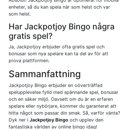
Absolut! Jackpotjoy Bingo är optimerat för mobila
enheter, så du kan spela när som helst och var
som helst.
Har Jackpotjoy Bingo några
gratis spel?
Ja, Jackpotjoy erbjuder ofta gratis spel och
bonusar som nya spelare kan ta del av för att
prova plattformen.
Sammanfattning
Jackpotjoy Bingo erbjuder en oöverträffad
spelupplevelse fylld med spännande spel, bonusar
och en säker miljö. Oavsett om du är en erfaren
spelare eller nybörjare, kommer du garanterat att
hitta något som passar din smak. Så, varför vänta?
Dyk ner i
Jackpotjoy Bingo
och upplev den
fantastiska världen av online bingo idag!