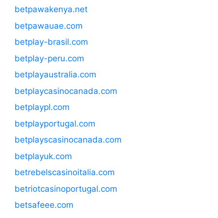
betpawakenya.net
betpawauae.com
betplay-brasil.com
betplay-peru.com
betplayaustralia.com
betplaycasinocanada.com
betplaypl.com
betplayportugal.com
betplayscasinocanada.com
betplayuk.com
betrebelscasinoitalia.com
betriotcasinoportugal.com
betsafeee.com