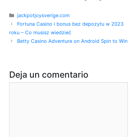
Categorías
jackpotjoysverige.com
Fortuna Casino i bonus bez depozytu w 2023
roku – Co musisz wiedzieć
Betty Casino Adventure on Android Spin to Win
Deja un comentario
Comentario