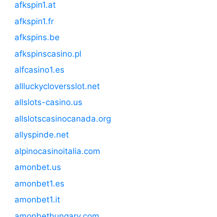
afkspin1.at
afkspin1.fr
afkspins.be
afkspinscasino.pl
alfcasino1.es
allluckycloversslot.net
allslots-casino.us
allslotscasinocanada.org
allyspinde.net
alpinocasinoitalia.com
amonbet.us
amonbet1.es
amonbet1.it
amonbethungary.com