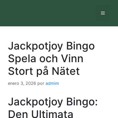
Saltar
al
Menú
contenido
Jackpotjoy Bingo
Spela och Vinn
Stort på Nätet
enero 3, 2026
por
admim
Jackpotjoy Bingo:
Den Ultimata