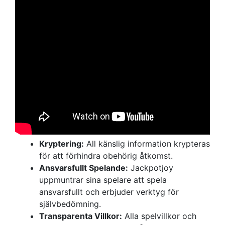
Kryptering:
All känslig information krypteras
för att förhindra obehörig åtkomst.
Ansvarsfullt Spelande:
Jackpotjoy
uppmuntrar sina spelare att spela
ansvarsfullt och erbjuder verktyg för
självbedömning.
Transparenta Villkor:
Alla spelvillkor och