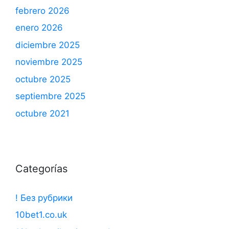
febrero 2026
enero 2026
diciembre 2025
noviembre 2025
octubre 2025
septiembre 2025
octubre 2021
Categorías
! Без рубрики
10bet1.co.uk