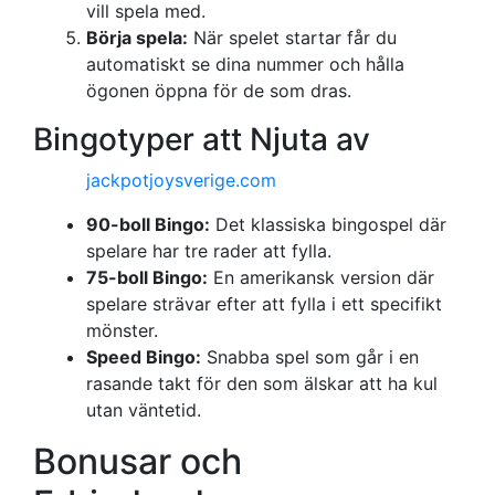
vill spela med.
Börja spela:
När spelet startar får du
automatiskt se dina nummer och hålla
ögonen öppna för de som dras.
Bingotyper att Njuta av
jackpotjoysverige.com
90-boll Bingo:
Det klassiska bingospel där
spelare har tre rader att fylla.
75-boll Bingo:
En amerikansk version där
spelare strävar efter att fylla i ett specifikt
mönster.
Speed Bingo:
Snabba spel som går i en
rasande takt för den som älskar att ha kul
utan väntetid.
Bonusar och