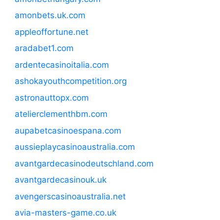
amonbets.uk.com
appleoffortune.net
aradabet1.com
ardentecasinoitalia.com
ashokayouthcompetition.org
astronauttopx.com
atelierclementhbm.com
aupabetcasinoespana.com
aussieplaycasinoaustralia.com
avantgardecasinodeutschland.com
avantgardecasinouk.uk
avengerscasinoaustralia.net
avia-masters-game.co.uk