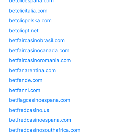
betclicespana.com
betclicitalia.com
betclicpolska.com
betclicpt.net
betfaircasinobrasil.com
betfaircasinocanada.com
betfaircasinoromania.com
betfanarentina.com
betfande.com
betfannl.com
betflagcasinoespana.com
betfredcasino.us
betfredcasinoespana.com
betfredcasinosouthafrica.com