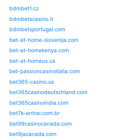
bdmbet1.cz
bdmbetscasino.it
bdmbetsportugal.com
bet-at-home-slovenija.com
bet-at-homekenya.com
bet-at-homeus.us
bet-passioncasinoitalia.com
bet365-casino.us
bet365casinodeutschland.com
bet365casinoindia.com
bet7k-entrar.com.br
bet99casinocanada.com
bet9jacanada.com