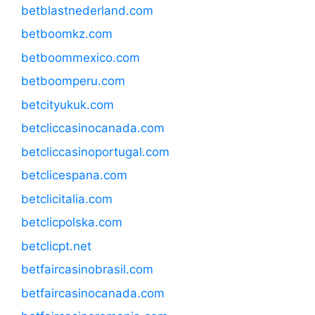
betblastnederland.com
betboomkz.com
betboommexico.com
betboomperu.com
betcityukuk.com
betcliccasinocanada.com
betcliccasinoportugal.com
betclicespana.com
betclicitalia.com
betclicpolska.com
betclicpt.net
betfaircasinobrasil.com
betfaircasinocanada.com