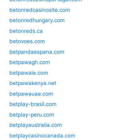
betonredcasinosite.com
betonredhungary.com
betonreds.ca
betovoes.com
betpandaespana.com
betpawagh.com
betpawaie.com
betpawakenya.net
betpawauae.com
betplay-brasil.com
betplay-peru.com
betplayaustralia.com
betplaycasinocanada.com