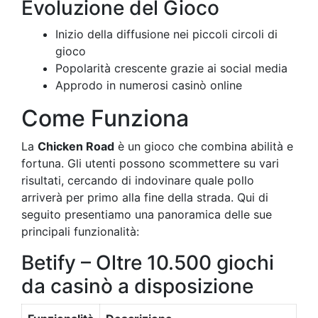
Evoluzione del Gioco
Inizio della diffusione nei piccoli circoli di
gioco
Popolarità crescente grazie ai social media
Approdo in numerosi casinò online
Come Funziona
La
Chicken Road
è un gioco che combina abilità e
fortuna. Gli utenti possono scommettere su vari
risultati, cercando di indovinare quale pollo
arriverà per primo alla fine della strada. Qui di
seguito presentiamo una panoramica delle sue
principali funzionalità:
Betify – Oltre 10.500 giochi
da casinò a disposizione