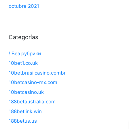
octubre 2021
Categorías
! Без рубрики
10bet1.co.uk
10betbrasilcasino.combr
10betcasino-mx.com
10betcasino.uk
188betaustralia.com
188betlink.win
188betus.us