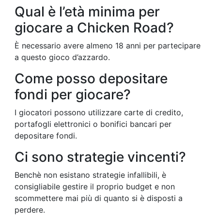
Qual è l’età minima per
giocare a Chicken Road?
È necessario avere almeno 18 anni per partecipare
a questo gioco d’azzardo.
Come posso depositare
fondi per giocare?
I giocatori possono utilizzare carte di credito,
portafogli elettronici o bonifici bancari per
depositare fondi.
Ci sono strategie vincenti?
Benchè non esistano strategie infallibili, è
consigliabile gestire il proprio budget e non
scommettere mai più di quanto si è disposti a
perdere.