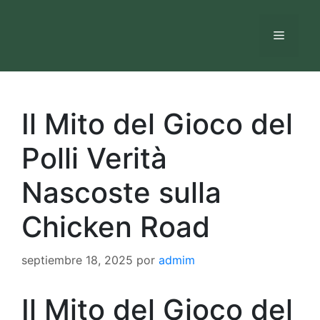
Saltar
al
Menú
contenido
Il Mito del Gioco del
Polli Verità
Nascoste sulla
Chicken Road
septiembre 18, 2025
por
admim
Il Mito del Gioco del