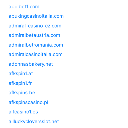
abolbet1.com
abukingcasinoitalia.com
admiral-casino-cz.com
admiralbetaustria.com
admiralbetromania.com
admiralcasinoitalia.com
adonnasbakery.net
afkspin1.at
afkspin1.fr
afkspins.be
afkspinscasino.pl
alfcasino1.es
allluckycloversslot.net