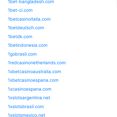
1bet-bangladesh.com
1bet-ci.com
1betcasinoitalia.com
1betdeutsch.com
1betdk.com
1betindonesia.com
1gobrasil.com
1redcasinonetherlands.com
1xbetcasinoaustralia.com
1xbetcasinoespana.com
1xcasinoespana.com
1xslotsargentina.net
1xslotsbrasil.com
1xslotsmexico.net