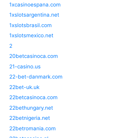
1xcasinoespana.com
1xslotsargentina.net
1xslotsbrasil.com
1xslotsmexico.net
2
20betcasinoca.com
21-casino.us
22-bet-danmark.com
22bet-uk.uk
22betcasinoca.com
22bethungary.net
22betnigeria.net
22betromania.com