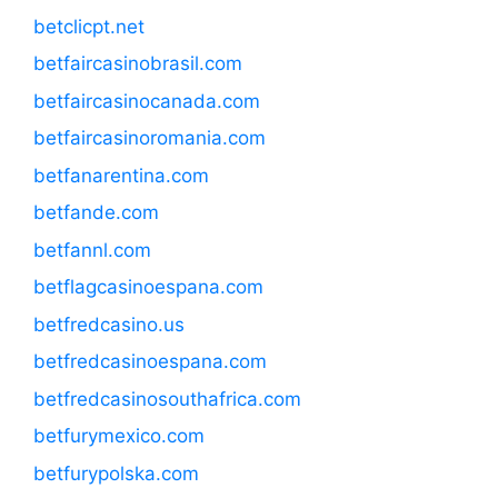
betclicpt.net
betfaircasinobrasil.com
betfaircasinocanada.com
betfaircasinoromania.com
betfanarentina.com
betfande.com
betfannl.com
betflagcasinoespana.com
betfredcasino.us
betfredcasinoespana.com
betfredcasinosouthafrica.com
betfurymexico.com
betfurypolska.com