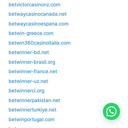
betvictorcasinonz.com
betwaycasinocanada.net
betwaycasinoespana.com
betwin-greece.com
betwin360casinoitalia.com
betwinner-bd.net
betwinner-brasil.org
betwinner-france.net
betwinner-uz.net
betwinnerci.org
betwinnerpakistan.net
betwinnerturkiye.net
betwinportugal.com