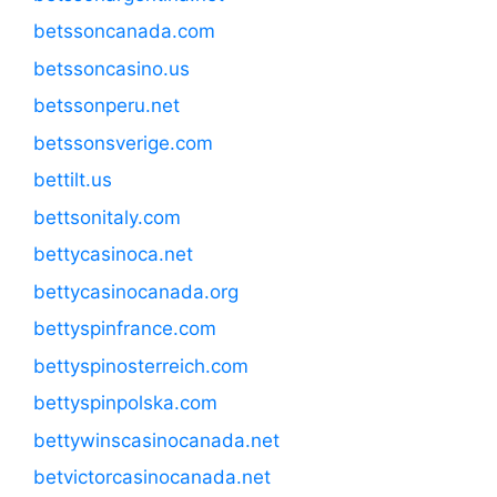
betssoncanada.com
betssoncasino.us
betssonperu.net
betssonsverige.com
bettilt.us
bettsonitaly.com
bettycasinoca.net
bettycasinocanada.org
bettyspinfrance.com
bettyspinosterreich.com
bettyspinpolska.com
bettywinscasinocanada.net
betvictorcasinocanada.net