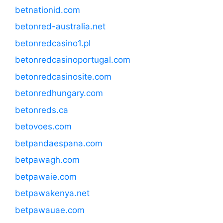
betnationid.com
betonred-australia.net
betonredcasino1.pl
betonredcasinoportugal.com
betonredcasinosite.com
betonredhungary.com
betonreds.ca
betovoes.com
betpandaespana.com
betpawagh.com
betpawaie.com
betpawakenya.net
betpawauae.com