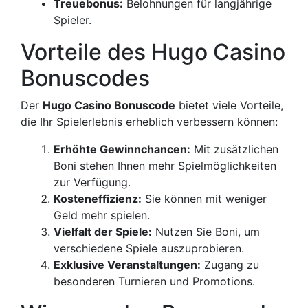
Treuebonus:
Belohnungen für langjährige
Spieler.
Vorteile des Hugo Casino
Bonuscodes
Der
Hugo Casino Bonuscode
bietet viele Vorteile,
die Ihr Spielerlebnis erheblich verbessern können:
Erhöhte Gewinnchancen:
Mit zusätzlichen
Boni stehen Ihnen mehr Spielmöglichkeiten
zur Verfügung.
Kosteneffizienz:
Sie können mit weniger
Geld mehr spielen.
Vielfalt der Spiele:
Nutzen Sie Boni, um
verschiedene Spiele auszuprobieren.
Exklusive Veranstaltungen:
Zugang zu
besonderen Turnieren und Promotions.