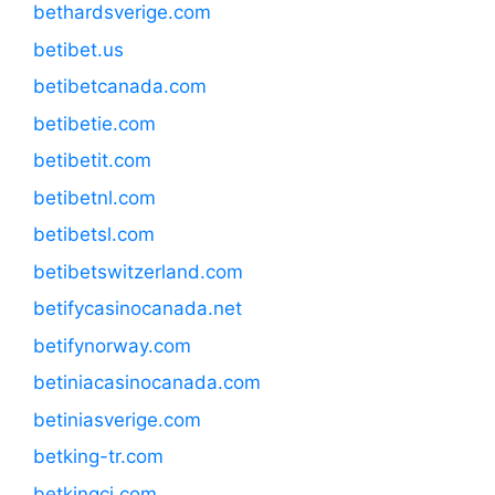
bethardsverige.com
betibet.us
betibetcanada.com
betibetie.com
betibetit.com
betibetnl.com
betibetsl.com
betibetswitzerland.com
betifycasinocanada.net
betifynorway.com
betiniacasinocanada.com
betiniasverige.com
betking-tr.com
betkingci.com