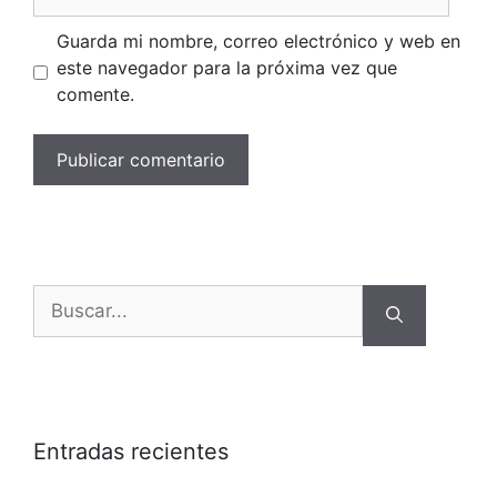
Guarda mi nombre, correo electrónico y web en
este navegador para la próxima vez que
comente.
Buscar:
Entradas recientes