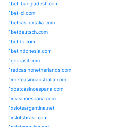
1bet-bangladesh.com
1bet-ci.com
1betcasinoitalia.com
1betdeutsch.com
1betdk.com
1betindonesia.com
1gobrasil.com
1redcasinonetherlands.com
1xbetcasinoaustralia.com
1xbetcasinoespana.com
1xcasinoespana.com
1xslotsargentina.net
1xslotsbrasil.com