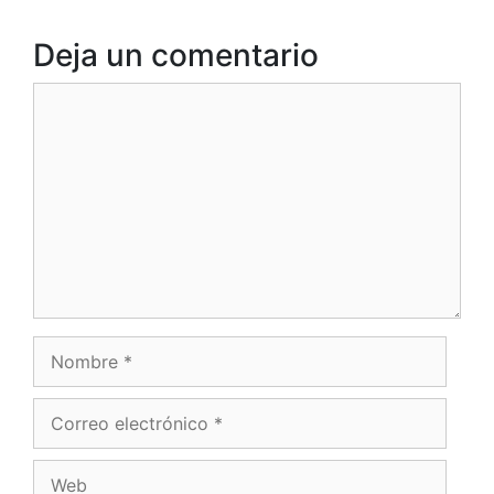
Deja un comentario
Comentario
Nombre
Correo
electrónico
Web