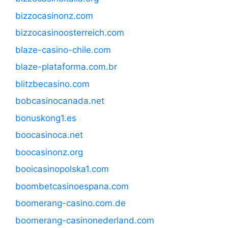
bizzocasinonz.com
bizzocasinoosterreich.com
blaze-casino-chile.com
blaze-plataforma.com.br
blitzbecasino.com
bobcasinocanada.net
bonuskong1.es
boocasinoca.net
boocasinonz.org
booicasinopolska1.com
boombetcasinoespana.com
boomerang-casino.com.de
boomerang-casinonederland.com