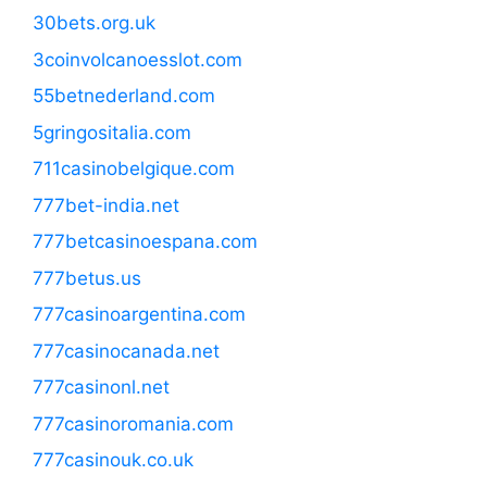
30bets.org.uk
3coinvolcanoesslot.com
55betnederland.com
5gringositalia.com
711casinobelgique.com
777bet-india.net
777betcasinoespana.com
777betus.us
777casinoargentina.com
777casinocanada.net
777casinonl.net
777casinoromania.com
777casinouk.co.uk