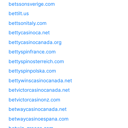
betssonsverige.com
bettilt.us
bettsonitaly.com
bettycasinoca.net
bettycasinocanada.org
bettyspinfrance.com
bettyspinosterreich.com
bettyspinpolska.com
bettywinscasinocanada.net
betvictorcasinocanada.net
betvictorcasinonz.com
betwaycasinocanada.net
betwaycasinoespana.com