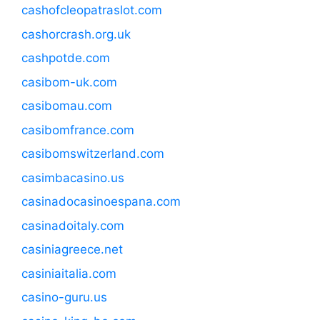
cashofcleopatraslot.com
cashorcrash.org.uk
cashpotde.com
casibom-uk.com
casibomau.com
casibomfrance.com
casibomswitzerland.com
casimbacasino.us
casinadocasinoespana.com
casinadoitaly.com
casiniagreece.net
casiniaitalia.com
casino-guru.us