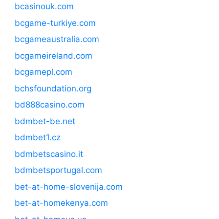
bcasinouk.com
bcgame-turkiye.com
bcgameaustralia.com
bcgameireland.com
bcgamepl.com
bchsfoundation.org
bd888casino.com
bdmbet-be.net
bdmbet1.cz
bdmbetscasino.it
bdmbetsportugal.com
bet-at-home-slovenija.com
bet-at-homekenya.com