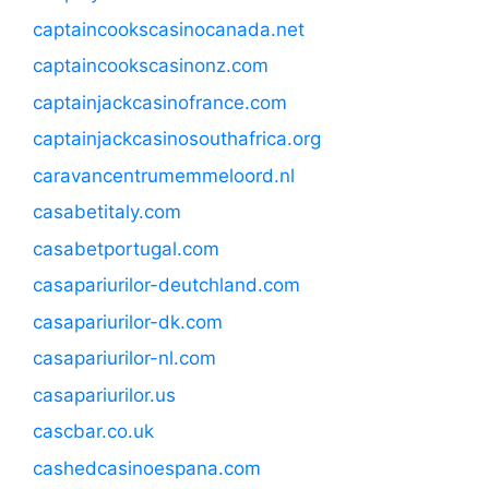
captaincookscasinocanada.net
captaincookscasinonz.com
captainjackcasinofrance.com
captainjackcasinosouthafrica.org
caravancentrumemmeloord.nl
casabetitaly.com
casabetportugal.com
casapariurilor-deutchland.com
casapariurilor-dk.com
casapariurilor-nl.com
casapariurilor.us
cascbar.co.uk
cashedcasinoespana.com