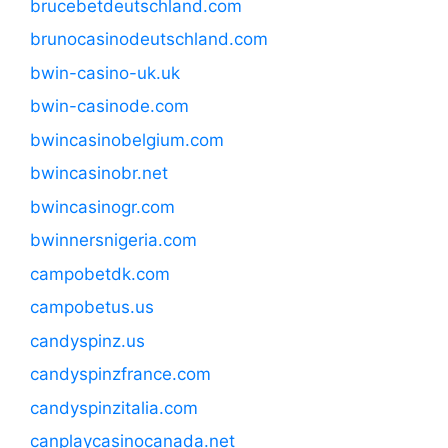
brucebetdeutschland.com
brunocasinodeutschland.com
bwin-casino-uk.uk
bwin-casinode.com
bwincasinobelgium.com
bwincasinobr.net
bwincasinogr.com
bwinnersnigeria.com
campobetdk.com
campobetus.us
candyspinz.us
candyspinzfrance.com
candyspinzitalia.com
canplaycasinocanada.net