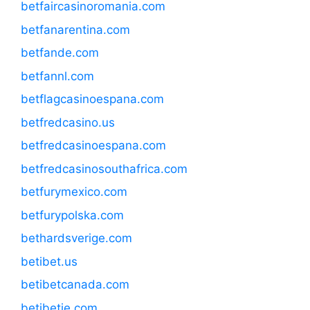
betfaircasinoromania.com
betfanarentina.com
betfande.com
betfannl.com
betflagcasinoespana.com
betfredcasino.us
betfredcasinoespana.com
betfredcasinosouthafrica.com
betfurymexico.com
betfurypolska.com
bethardsverige.com
betibet.us
betibetcanada.com
betibetie.com