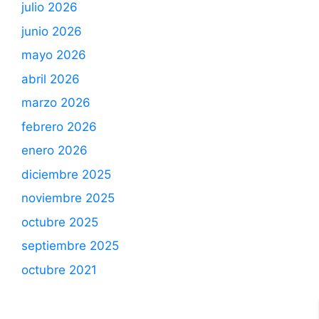
julio 2026
junio 2026
mayo 2026
abril 2026
marzo 2026
febrero 2026
enero 2026
diciembre 2025
noviembre 2025
octubre 2025
septiembre 2025
octubre 2021