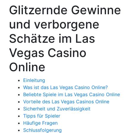
Glitzernde Gewinne
und verborgene
Schätze im Las
Vegas Casino
Online
Einleitung
Was ist das Las Vegas Casino Online?
Beliebte Spiele im Las Vegas Casino Online
Vorteile des Las Vegas Casinos Online
Sicherheit und Zuverlässigkeit
Tipps für Spieler
Häufige Fragen
Schlussfolgerung