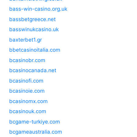
bass-win-casino.org.uk
bassbetgreece.net
basswinukcasino.uk
baxterbet1.gr
bbetcasinoitalia.com
bcasinobr.com
bcasinocanada.net
bcasinofi.com
bcasinoie.com
bcasinomx.com
bcasinouk.com
bcgame-turkiye.com
bcgameaustralia.com