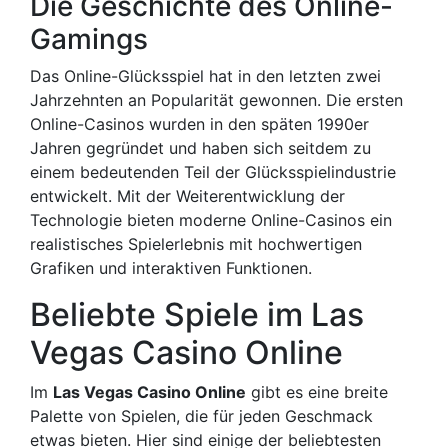
Die Geschichte des Online-
Gamings
Das Online-Glücksspiel hat in den letzten zwei
Jahrzehnten an Popularität gewonnen. Die ersten
Online-Casinos wurden in den späten 1990er
Jahren gegründet und haben sich seitdem zu
einem bedeutenden Teil der Glücksspielindustrie
entwickelt. Mit der Weiterentwicklung der
Technologie bieten moderne Online-Casinos ein
realistisches Spielerlebnis mit hochwertigen
Grafiken und interaktiven Funktionen.
Beliebte Spiele im Las
Vegas Casino Online
Im
Las Vegas Casino Online
gibt es eine breite
Palette von Spielen, die für jeden Geschmack
etwas bieten. Hier sind einige der beliebtesten