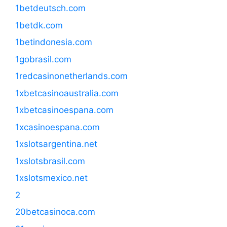
1betdeutsch.com
1betdk.com
1betindonesia.com
1gobrasil.com
1redcasinonetherlands.com
1xbetcasinoaustralia.com
1xbetcasinoespana.com
1xcasinoespana.com
1xslotsargentina.net
1xslotsbrasil.com
1xslotsmexico.net
2
20betcasinoca.com