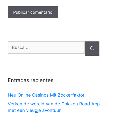
Buscar:
Entradas recientes
Neu Online Casinos Mit Zockerfaktor
Verken de wereld van de Chicken Road App
met een vleugje avontuur