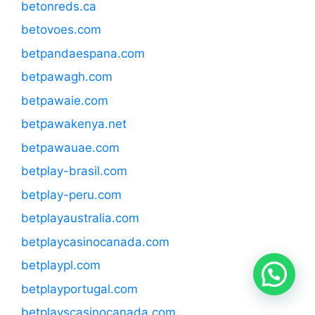
betonreds.ca
betovoes.com
betpandaespana.com
betpawagh.com
betpawaie.com
betpawakenya.net
betpawauae.com
betplay-brasil.com
betplay-peru.com
betplayaustralia.com
betplaycasinocanada.com
betplaypl.com
betplayportugal.com
betplayscasinocanada.com