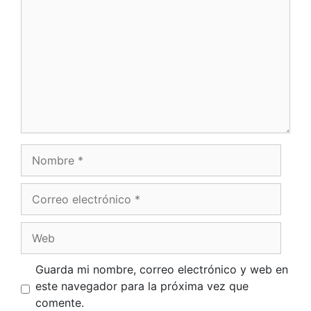
Nombre
Correo
electrónico
Web
Guarda mi nombre, correo electrónico y web en
este navegador para la próxima vez que
comente.