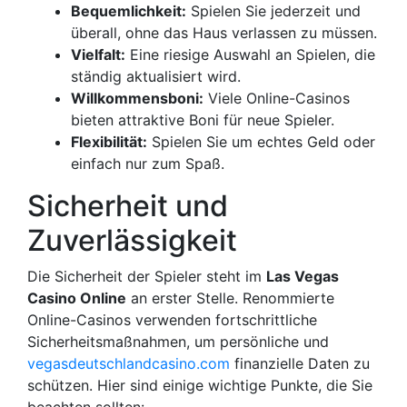
Bequemlichkeit:
Spielen Sie jederzeit und
überall, ohne das Haus verlassen zu müssen.
Vielfalt:
Eine riesige Auswahl an Spielen, die
ständig aktualisiert wird.
Willkommensboni:
Viele Online-Casinos
bieten attraktive Boni für neue Spieler.
Flexibilität:
Spielen Sie um echtes Geld oder
einfach nur zum Spaß.
Sicherheit und
Zuverlässigkeit
Die Sicherheit der Spieler steht im
Las Vegas
Casino Online
an erster Stelle. Renommierte
Online-Casinos verwenden fortschrittliche
Sicherheitsmaßnahmen, um persönliche und
vegasdeutschlandcasino.com
finanzielle Daten zu
schützen. Hier sind einige wichtige Punkte, die Sie