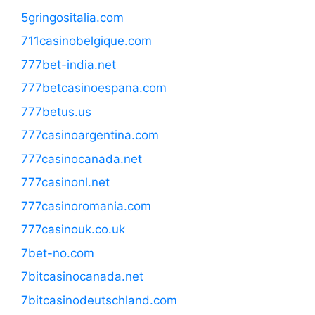
5gringositalia.com
711casinobelgique.com
777bet-india.net
777betcasinoespana.com
777betus.us
777casinoargentina.com
777casinocanada.net
777casinonl.net
777casinoromania.com
777casinouk.co.uk
7bet-no.com
7bitcasinocanada.net
7bitcasinodeutschland.com