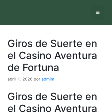
Saltar
al
Menú
contenido
Giros de Suerte en
el Casino Aventura
de Fortuna
abril 11, 2026
por
admim
Giros de Suerte en
el Casino Aventura