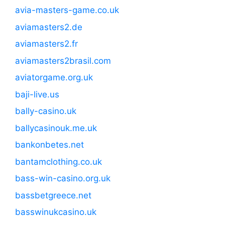
avia-masters-game.co.uk
aviamasters2.de
aviamasters2.fr
aviamasters2brasil.com
aviatorgame.org.uk
baji-live.us
bally-casino.uk
ballycasinouk.me.uk
bankonbetes.net
bantamclothing.co.uk
bass-win-casino.org.uk
bassbetgreece.net
basswinukcasino.uk