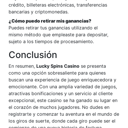
crédito, billeteras electrónicas, transferencias
bancarias y criptomonedas.
¿Cómo puedo retirar mis ganancias?
Puedes retirar tus ganancias utilizando el
mismo método que empleaste para depositar,
sujeto a los tiempos de procesamiento.
Conclusión
En resumen,
Lucky Spins Casino
se presenta
como una opción sobresaliente para quienes
buscan una experiencia de juego enriquecedora y
emocionante. Con una amplia variedad de juegos,
atractivas bonificaciones y un servicio al cliente
excepcional, este casino se ha ganado su lugar en
el corazón de muchos jugadores. No dudes en
registrarte y comenzar tu aventura en el mundo de
los giros de suerte, donde cada giro puede ser el
comienzo de una nueva historia de fortuna.