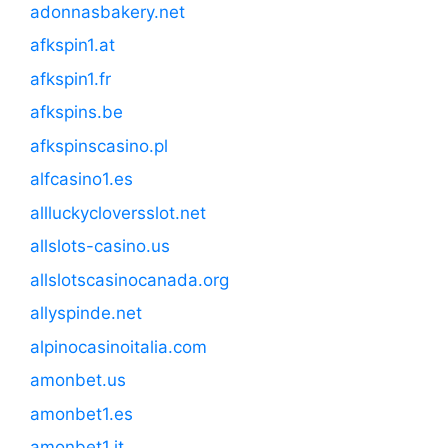
adonnasbakery.net
afkspin1.at
afkspin1.fr
afkspins.be
afkspinscasino.pl
alfcasino1.es
allluckycloversslot.net
allslots-casino.us
allslotscasinocanada.org
allyspinde.net
alpinocasinoitalia.com
amonbet.us
amonbet1.es
amonbet1.it