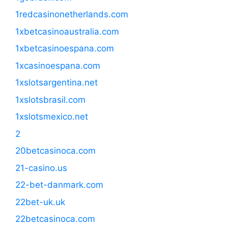
1redcasinonetherlands.com
1xbetcasinoaustralia.com
1xbetcasinoespana.com
1xcasinoespana.com
1xslotsargentina.net
1xslotsbrasil.com
1xslotsmexico.net
2
20betcasinoca.com
21-casino.us
22-bet-danmark.com
22bet-uk.uk
22betcasinoca.com