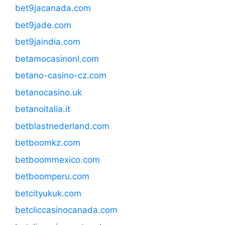
bet9jacanada.com
bet9jade.com
bet9jaindia.com
betamocasinonl.com
betano-casino-cz.com
betanocasino.uk
betanoitalia.it
betblastnederland.com
betboomkz.com
betboommexico.com
betboomperu.com
betcityukuk.com
betcliccasinocanada.com