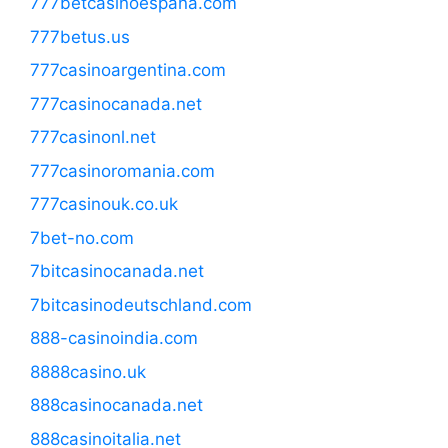
777betcasinoespana.com
777betus.us
777casinoargentina.com
777casinocanada.net
777casinonl.net
777casinoromania.com
777casinouk.co.uk
7bet-no.com
7bitcasinocanada.net
7bitcasinodeutschland.com
888-casinoindia.com
8888casino.uk
888casinocanada.net
888casinoitalia.net