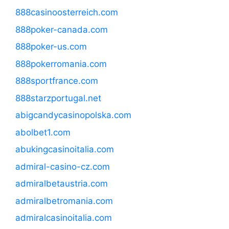
888casinoosterreich.com
888poker-canada.com
888poker-us.com
888pokerromania.com
888sportfrance.com
888starzportugal.net
abigcandycasinopolska.com
abolbet1.com
abukingcasinoitalia.com
admiral-casino-cz.com
admiralbetaustria.com
admiralbetromania.com
admiralcasinoitalia.com