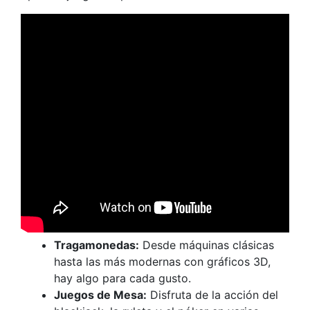
Tragamonedas:
Desde máquinas clásicas
hasta las más modernas con gráficos 3D,
hay algo para cada gusto.
Juegos de Mesa:
Disfruta de la acción del