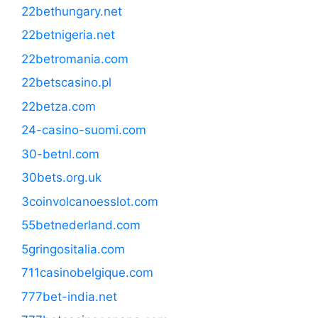
22bethungary.net
22betnigeria.net
22betromania.com
22betscasino.pl
22betza.com
24-casino-suomi.com
30-betnl.com
30bets.org.uk
3coinvolcanoesslot.com
55betnederland.com
5gringositalia.com
711casinobelgique.com
777bet-india.net