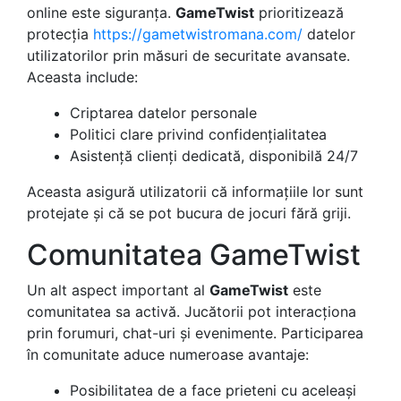
online este siguranța.
GameTwist
prioritizează
protecția
https://gametwistromana.com/
datelor
utilizatorilor prin măsuri de securitate avansate.
Aceasta include:
Criptarea datelor personale
Politici clare privind confidențialitatea
Asistență clienți dedicată, disponibilă 24/7
Aceasta asigură utilizatorii că informațiile lor sunt
protejate și că se pot bucura de jocuri fără griji.
Comunitatea GameTwist
Un alt aspect important al
GameTwist
este
comunitatea sa activă. Jucătorii pot interacționa
prin forumuri, chat-uri și evenimente. Participarea
în comunitate aduce numeroase avantaje:
Posibilitatea de a face prieteni cu aceleași