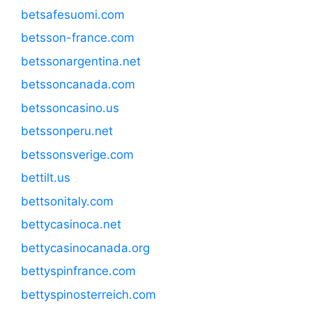
betsafesuomi.com
betsson-france.com
betssonargentina.net
betssoncanada.com
betssoncasino.us
betssonperu.net
betssonsverige.com
bettilt.us
bettsonitaly.com
bettycasinoca.net
bettycasinocanada.org
bettyspinfrance.com
bettyspinosterreich.com