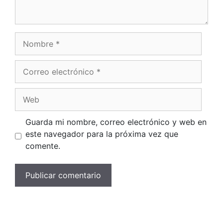
Nombre
Correo
electrónico
Web
Guarda mi nombre, correo electrónico y web en
este navegador para la próxima vez que
comente.