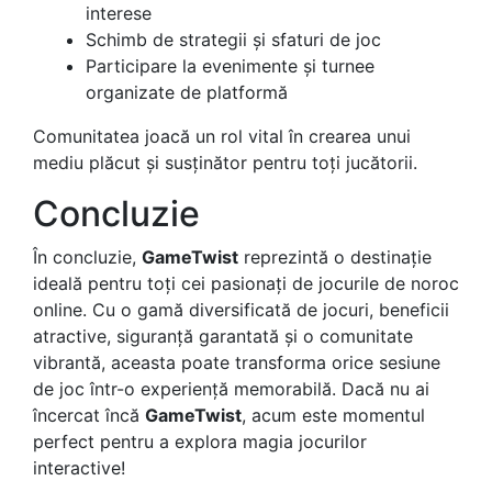
interese
Schimb de strategii și sfaturi de joc
Participare la evenimente și turnee
organizate de platformă
Comunitatea joacă un rol vital în crearea unui
mediu plăcut și susținător pentru toți jucătorii.
Concluzie
În concluzie,
GameTwist
reprezintă o destinație
ideală pentru toți cei pasionați de jocurile de noroc
online. Cu o gamă diversificată de jocuri, beneficii
atractive, siguranță garantată și o comunitate
vibrantă, aceasta poate transforma orice sesiune
de joc într-o experiență memorabilă. Dacă nu ai
încercat încă
GameTwist
, acum este momentul
perfect pentru a explora magia jocurilor
interactive!