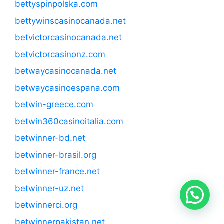
bettyspinpolska.com
bettywinscasinocanada.net
betvictorcasinocanada.net
betvictorcasinonz.com
betwaycasinocanada.net
betwaycasinoespana.com
betwin-greece.com
betwin360casinoitalia.com
betwinner-bd.net
betwinner-brasil.org
betwinner-france.net
betwinner-uz.net
betwinnerci.org
betwinnerpakistan.net