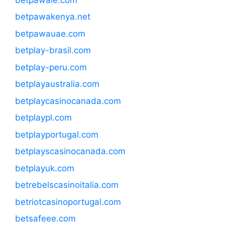
betpawakenya.net
betpawauae.com
betplay-brasil.com
betplay-peru.com
betplayaustralia.com
betplaycasinocanada.com
betplaypl.com
betplayportugal.com
betplayscasinocanada.com
betplayuk.com
betrebelscasinoitalia.com
betriotcasinoportugal.com
betsafeee.com