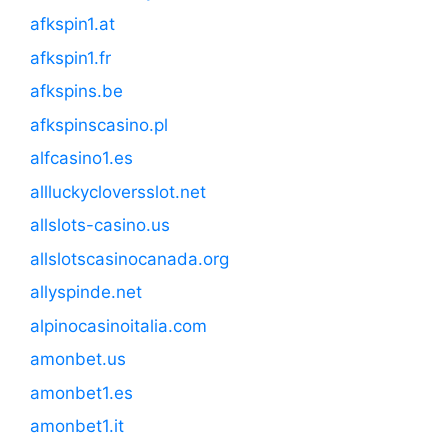
afkspin1.at
afkspin1.fr
afkspins.be
afkspinscasino.pl
alfcasino1.es
allluckycloversslot.net
allslots-casino.us
allslotscasinocanada.org
allyspinde.net
alpinocasinoitalia.com
amonbet.us
amonbet1.es
amonbet1.it