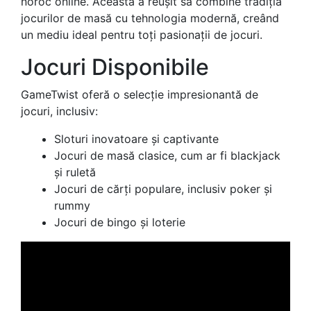
noroc online. Aceasta a reușit să combine tradiția
jocurilor de masă cu tehnologia modernă, creând
un mediu ideal pentru toți pasionații de jocuri.
Jocuri Disponibile
GameTwist oferă o selecție impresionantă de
jocuri, inclusiv:
Sloturi inovatoare și captivante
Jocuri de masă clasice, cum ar fi blackjack
și ruletă
Jocuri de cărți populare, inclusiv poker și
rummy
Jocuri de bingo și loterie