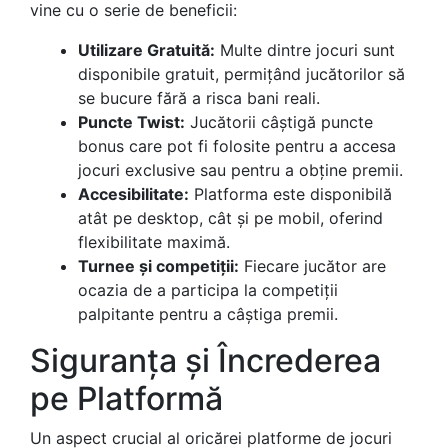
vine cu o serie de beneficii:
Utilizare Gratuită:
Multe dintre jocuri sunt
disponibile gratuit, permițând jucătorilor să
se bucure fără a risca bani reali.
Puncte Twist:
Jucătorii câștigă puncte
bonus care pot fi folosite pentru a accesa
jocuri exclusive sau pentru a obține premii.
Accesibilitate:
Platforma este disponibilă
atât pe desktop, cât și pe mobil, oferind
flexibilitate maximă.
Turnee și competiții:
Fiecare jucător are
ocazia de a participa la competiții
palpitante pentru a câștiga premii.
Siguranța și Încrederea
pe Platformă
Un aspect crucial al oricărei platforme de jocuri