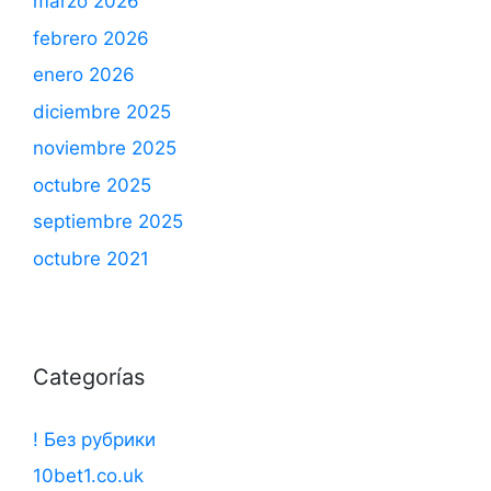
marzo 2026
febrero 2026
enero 2026
diciembre 2025
noviembre 2025
octubre 2025
septiembre 2025
octubre 2021
Categorías
! Без рубрики
10bet1.co.uk