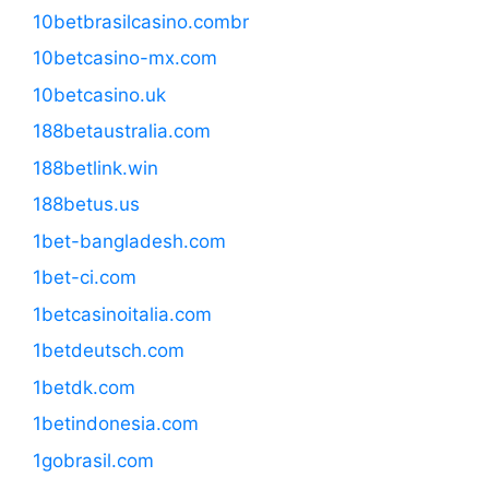
10betbrasilcasino.combr
10betcasino-mx.com
10betcasino.uk
188betaustralia.com
188betlink.win
188betus.us
1bet-bangladesh.com
1bet-ci.com
1betcasinoitalia.com
1betdeutsch.com
1betdk.com
1betindonesia.com
1gobrasil.com