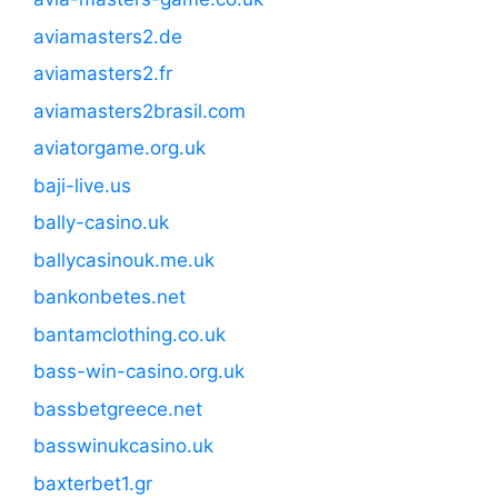
aviamasters2.de
aviamasters2.fr
aviamasters2brasil.com
aviatorgame.org.uk
baji-live.us
bally-casino.uk
ballycasinouk.me.uk
bankonbetes.net
bantamclothing.co.uk
bass-win-casino.org.uk
bassbetgreece.net
basswinukcasino.uk
baxterbet1.gr